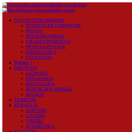
Skip
to
content
Novosti
NOVOSTI EKONOMIJA
Plus
INVESTICIJE I FINANSIJE
POSAO
Portal
POLJOPRIVREDA
pozitivnih
GRAĐEVINARSTVO
vijesti
PRAVNA PITANJA
ENERGETIKA
EKOLOGIJA
Politika +
DRUŠTVO
LIČNOSTI
DEŠAVANJA
BANJALUKA
REPUBLIKA SRPSKA
REGION
TURIZAM
ZDRAVLJE
DOKTOR
GASTRO
VJEŽBE
KOZMETIKA
KULTURA