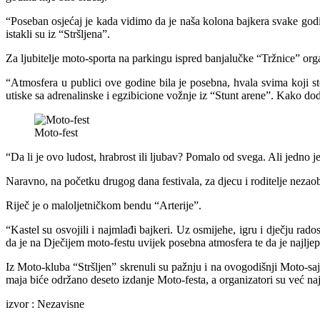
“Poseban osjećaj je kada vidimo da je naša kolona bajkera svake godine
istakli su iz “Stršljena”.
Za ljubitelje moto-sporta na parkingu ispred banjalučke “Tržnice” orga
“Atmosfera u publici ove godine bila je posebna, hvala svima koji ste
utiske sa adrenalinske i egzibicione vožnje iz “Stunt arene”. Kako dod
Moto-fest
“Da li je ovo ludost, hrabrost ili ljubav? Pomalo od svega. Ali jedno je
Naravno, na početku drugog dana festivala, za djecu i roditelje nezaob
Riječ je o maloljetničkom bendu “Arterije”.
“Kastel su osvojili i najmlađi bajkeri. Uz osmijehe, igru i dječju rado
da je na Dječijem moto-festu uvijek posebna atmosfera te da je najljepše
Iz Moto-kluba “Stršljen” skrenuli su pažnju i na ovogodišnji Moto-sa
maja biće održano deseto izdanje Moto-festa, a organizatori su već naja
izvor : Nezavisne