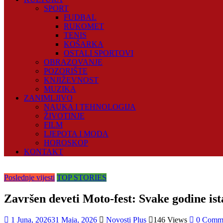
SPORT
FUDBAL
RUKOMET
TENIS
KOŠARKA
OSTALI SPORTOVI
OBRAZOVANJE
POZORIŠTE
KNJIŽEVNOST
MUZIKA
ZANIMLJIVO
NAUKA I TEHNOLOGIJA
ŽIVOTINJE
FILM
LJEPOTA I MODA
HOROSKOP
KONTAKT
Poslednje vijesti
TOP STORIES
Završen deveti Moto-fest: Svake godine ista
1 Juna, 2026
31 Maja, 2026
Novosti Plus
146 Views
0 Comm