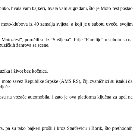
liko, hvala vam bajkeri, hvala vam sugrađani, što je Moto-fest postao
 moto-klubova iz 40 zemalja svijeta, a koji je u subotu uveče, svojim
Moto-fest”, poručili su iz “Stršljena”. Prije “Familije” u subotu su na
muzičkih žanrova sa scene.
zika i život bez kočnica.
to-moto savez Republike Srpske (AMS RS), čiji zvaničnici su istakli da
djeće.
su na vozače automobila, i zato je ova platforma ključna za apel na
, pa su tako bajkeri prošli i kroz Starčevicu i Borik, što prethodnih