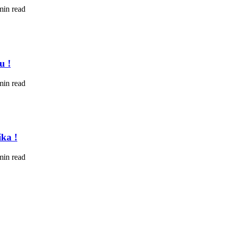
min read
u !
min read
ka !
min read