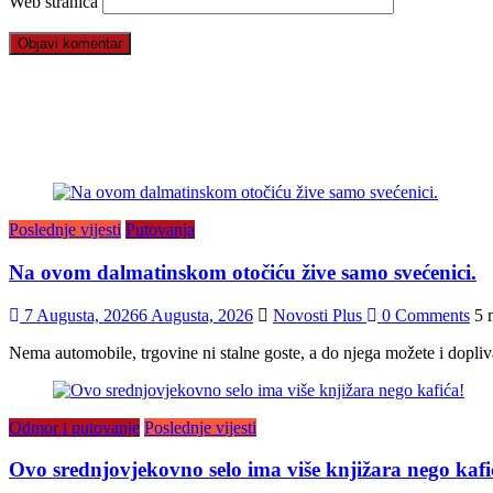
Web stranica
Poslednje vijesti
Putovanja
Na ovom dalmatinskom otočiću žive samo svećenici.
7 Augusta, 2026
6 Augusta, 2026
Novosti Plus
0 Comments
5 
Nema automobile, trgovine ni stalne goste, a do njega možete i dopliva
Odmor i putovanje
Poslednje vijesti
Ovo srednjovjekovno selo ima više knjižara nego kafi