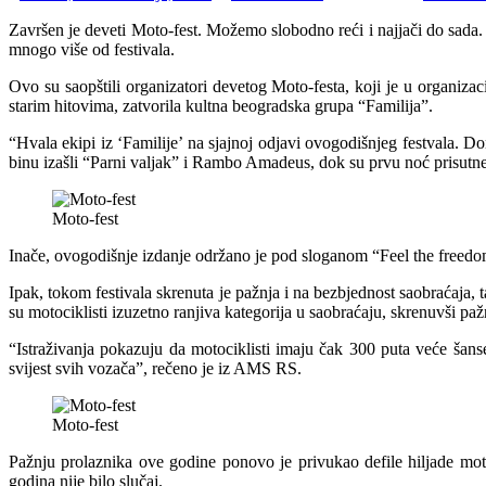
Završen je deveti Moto-fest. Možemo slobodno reći i najjači do sada.
mnogo više od festivala.
Ovo su saopštili organizatori devetog Moto-festa, koji je u organiza
starim hitovima, zatvorila kultna beogradska grupa “Familija”.
“Hvala ekipi iz ‘Familije’ na sjajnoj odjavi ovogodišnjeg festvala. Do
binu izašli “Parni valjak” i Rambo Amadeus, dok su prvu noć prisutne 
Moto-fest
Inače, ovogodišnje izdanje održano je pod sloganom “Feel the freedom
Ipak, tokom festivala skrenuta je pažnja i na bezbjednost saobraćaja,
su motociklisti izuzetno ranjiva kategorija u saobraćaju, skrenuvši p
“Istraživanja pokazuju da motociklisti imaju čak 300 puta veće šan
svijest svih vozača”, rečeno je iz AMS RS.
Moto-fest
Pažnju prolaznika ove godine ponovo je privukao defile hiljade motoc
godina nije bilo slučaj.