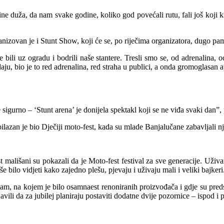
 duža, da nam svake godine, koliko god povećali rutu, fali još koji kil
nizovan je i Stunt Show, koji će se, po riječima organizatora, dugo pamt
 bili uz ogradu i bodrili naše stantere. Tresli smo se, od adrenalina, 
aju, bio je to red adrenalina, red straha u publici, a onda gromoglasan 
 sigurno – ‘Stunt arena’ je donijela spektakl koji se ne viđa svaki dan”, p
ilazan je bio Dječiji moto-fest, kada su mlade Banjalučane zabavljali nj
st mališani su pokazali da je Moto-fest festival za sve generacije. Uživa
 bilo vidjeti kako zajedno plešu, pjevaju i uživaju mali i veliki bajkeri
jam, na kojem je bilo osamnaest renoniranih proizvođača i gdje su pre
vili da za jubilej planiraju postaviti dodatne dvije pozornice – ispod i 