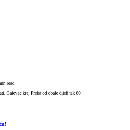
min read
ti. Galevac kraj Preka od obale dijeli tek 80
ća!