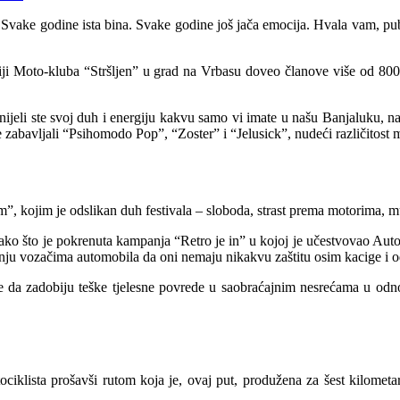
 Svake godine ista bina. Svake godine još jača emocija. Hvala vam, pub
ciji Moto-kluba “Stršljen” u grad na Vrbasu doveo članove više od 800
nijeli ste svoj duh i energiju kakvu samo vi imate u našu Banjaluku, na 
zabavljali “Psihomodo Pop”, “Zoster” i “Jelusick”, nudeći različitost 
”, kojim je odslikan duh festivala – sloboda, strast prema motorima, mu
 tako što je pokrenuta kampanja “Retro je in” u kojoj je učestvovao Au
ažnju vozačima automobila da oni nemaju nikakvu zaštitu osim kacige i o
se da zadobiju teške tjelesne povrede u saobraćajnim nesrećama u odno
iklista prošavši rutom koja je, ovaj put, produžena za šest kilometara