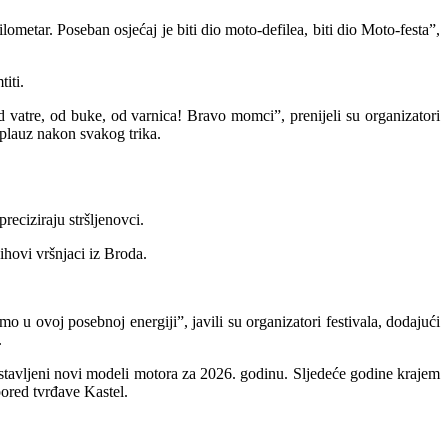
ometar. Poseban osjećaj je biti dio moto-defilea, biti dio Moto-festa”,
iti.
od vatre, od buke, od varnica! Bravo momci”, prenijeli su organizatori
aplauz nakon svakog trika.
reciziraju stršljenovci.
ihovi vršnjaci iz Broda.
mo u ovoj posebnoj energiji”, javili su organizatori festivala, dodajući
.
dstavljeni novi modeli motora za 2026. godinu. Sljedeće godine krajem
pored tvrđave Kastel.