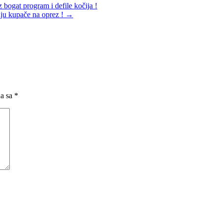
 bogat program i defile kočija !
ju kupače na oprez !
→
na sa
*