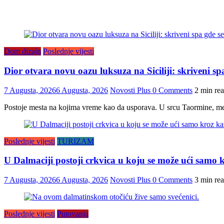
Dom dizajn
Poslednje vijesti
Dior otvara novu oazu luksuza na Siciliji: skriveni s
7 Augusta, 2026
6 Augusta, 2026
Novosti Plus
0 Comments
2 min re
Postoje mesta na kojima vreme kao da usporava. U srcu Taormine, međ
Poslednje vijesti
TURIZAM
U Dalmaciji postoji crkvica u koju se može ući samo k
7 Augusta, 2026
6 Augusta, 2026
Novosti Plus
0 Comments
3 min re
Poslednje vijesti
Putovanja