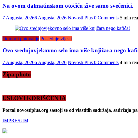
Na ovom dalmatinskom otočiću žive samo svećenici.
7 Augusta, 2026
6 Augusta, 2026
Novosti Plus
0 Comments
5 min re
Odmor i putovanje
Poslednje vijesti
Ovo srednjovjekovno selo ima više knjižara nego kafi
7 Augusta, 2026
6 Augusta, 2026
Novosti Plus
0 Comments
4 min re
Zipa photo
USLOVI KORIŠĆENJA
Portal novostiplus.org sastoji se od vlastitih sadržaja, sadržaja p
IMPRESUM