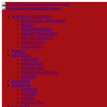
Skip
to
content
Novosti
NOVOSTI EKONOMIJA
Plus
INVESTICIJE I FINANSIJE
POSAO
Portal
POLJOPRIVREDA
pozitivnih
GRAĐEVINARSTVO
vijesti
PRAVNA PITANJA
ENERGETIKA
EKOLOGIJA
Politika +
DRUŠTVO
LIČNOSTI
DEŠAVANJA
BANJALUKA
REPUBLIKA SRPSKA
REGION
TURIZAM
ZDRAVLJE
DOKTOR
GASTRO
VJEŽBE
KOZMETIKA
KULTURA