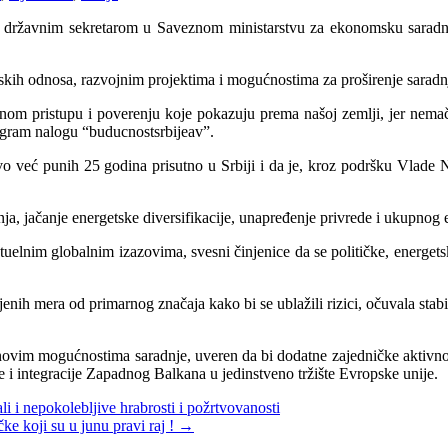
 sa državnim sekretarom u Saveznom ministarstvu za ekonomsku sara
kih odnosa, razvojnim projektima i mogućnostima za proširenje saradnje
nom pristupu i poverenju koje pokazuju prema našoj zemlji, jer nema
agram nalogu “buducnostsrbijeav”.
 već punih 25 godina prisutno u Srbiji i da je, kroz podršku Vlade NJe
ja, jačanje energetske diversifikacije, unapređenje privrede i ukupnog
ktuelnim globalnim izazovima, svesni činjenice da se političke, energe
enih mera od primarnog značaja kako bi se ublažili rizici, očuvala stab
ovim mogućnostima saradnje, uveren da bi dodatne zajedničke aktivnosti
e i integracije Zapadnog Balkana u jedinstveno tržište Evropske unije.
i i nepokolebljive hrabrosti i požrtvovanosti
ke koji su u junu pravi raj !
→