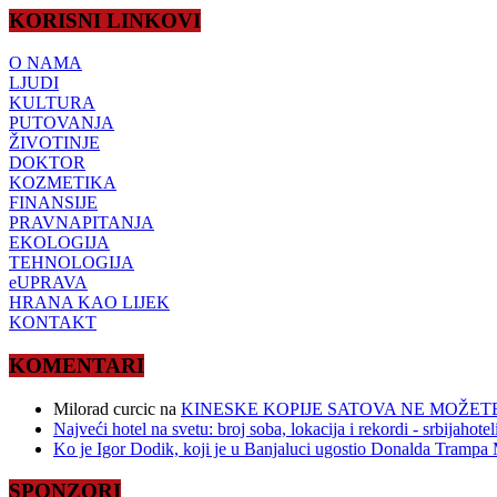
KORISNI LINKOVI
O NAMA
LJUDI
KULTURA
PUTOVANJA
ŽIVOTINJE
DOKTOR
KOZMETIKA
FINANSIJE
PRAVNAPITANJA
EKOLOGIJA
TEHNOLOGIJA
eUPRAVA
HRANA KAO LIJEK
KONTAKT
KOMENTARI
Milorad curcic
na
KINESKE KOPIJE SATOVA NE MOŽETE
Najveći hotel na svetu: broj soba, lokacija i rekordi - srbijahote
Ko je Igor Dodik, koji je u Banjaluci ugostio Donalda Trampa M
SPONZORI