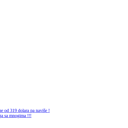
ne od 319 dolara pa naviše !
 ga sa mnogima !!!