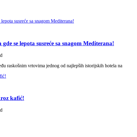
pa gde se lepota susreće sa snagom Mediterana!
ad
u raskošnim vrtovima jednog od najlepših istorijskih hotela na
roz kafić!
ad