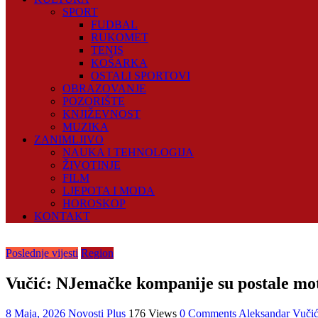
SPORT
FUDBAL
RUKOMET
TENIS
KOŠARKA
OSTALI SPORTOVI
OBRAZOVANJE
POZORIŠTE
KNJIŽEVNOST
MUZIKA
ZANIMLJIVO
NAUKA I TEHNOLOGIJA
ŽIVOTINJE
FILM
LJEPOTA I MODA
HOROSKOP
KONTAKT
Poslednje vijesti
Region
Vučić: NJemačke kompanije su postale mo
8 Maja, 2026
Novosti Plus
176 Views
0 Comments
Aleksandar Vuči