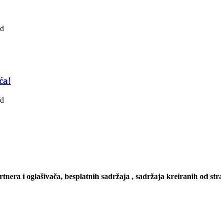
ad
ća!
ad
artnera i oglašivača, besplatnih sadržaja , sadržaja kreiranih od stra