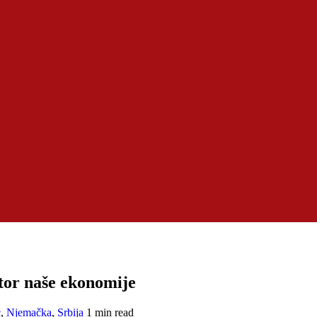
tor naše ekonomije
ć
,
Njemačka
,
Srbija
1 min read