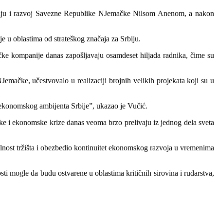
dnju i razvoj Savezne Republike NJemačke Nilsom Anenom, a nakon
 u oblastima od strateškog značaja za Srbiju.
čke kompanije danas zapošljavaju osamdeset hiljada radnika, čime su
mačke, učestvovalo u realizaciji brojnih velikih projekata koji su u
 ekonomskog ambijenta Srbije”, ukazao je Vučić.
tske i ekonomske krize danas veoma brzo prelivaju iz jednog dela sveta
ilnost tržišta i obezbedio kontinuitet ekonomskog razvoja u vremenima
 mogle da budu ostvarene u oblastima kritičnih sirovina i rudarstva,