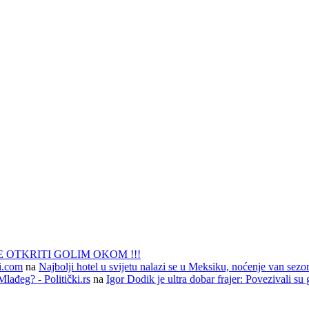
 OTKRITI GOLIM OKOM !!!
li.com
na
Najbolji hotel u svijetu nalazi se u Meksiku, noćenje van sezo
lađeg? - Politički.rs
na
Igor Dodik je ultra dobar frajer: Povezivali su