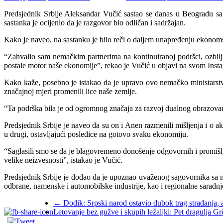
Predsjednik Srbije Aleksandar Vučić sastao se danas u Beogradu
sastanka je ocijenio da je razgovor bio odličan i sadržajan.
Kako je naveo, na sastanku je bilo reči o daljem unapređenju ekonoms
“Zahvalio sam nemačkim partnerima na kontinuiranoj podršci, ozbilj
postale motor naše ekonomije”, rekao je Vučić u objavi na svom Inst
Kako kaže, posebno je istakao da je upravo ovo nemačko ministarstvo
značajnoj mjeri promenili lice naše zemlje.
“Ta podrška bila je od ogromnog značaja za razvoj dualnog obrazovan
Predsjednik Srbije je naveo da su on i Anen razmenili mišljenja i o a
u drugi, ostavljajući posledice na gotovo svaku ekonomiju.
“Saglasili smo se da je blagovremeno donošenje odgovornih i promišlj
velike neizvesnosti”, istakao je Vučić.
Predsjednik Srbije je dodao da je upoznao uvaženog sagovornika sa n
odbrane, namenske i automobilske industrije, kao i regionalne saradnj
←
Dodik: Srpski narod ostavio dubok trag stradanja, al
Letovanje bez gužve i skupih ležaljki: Pet dragulja Grč