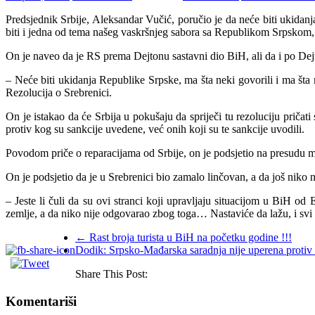
Predsjednik Srbije, Aleksandar Vučić, poručio je da neće biti ukidan
biti i jedna od tema našeg vaskršnjeg sabora sa Republikom Srpskom,
On je naveo da je RS prema Dejtonu sastavni dio BiH, ali da i po Dejto
– Neće biti ukidanja Republike Srpske, ma šta neki govorili i ma št
Rezolucija o Srebrenici.
On je istakao da će Srbija u pokušaju da spriječi tu rezoluciju prič
protiv kog su sankcije uvedene, već onih koji su te sankcije uvodili.
Povodom priče o reparacijama od Srbije, on je podsjetio na presudu međ
On je podsjetio da je u Srebrenici bio zamalo linčovan, a da još niko 
– Jeste li čuli da su ovi stranci koji upravljaju situacijom u BiH o
zemlje, a da niko nije odgovarao zbog toga… Nastaviće da lažu, i svi ć
←
Rast broja turista u BiH na početku godine !!!
Dodik: Srpsko-Mađarska saradnja nije uperena protiv
Share This Post:
Komentariši