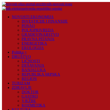
Skip
to
content
Novosti
NOVOSTI EKONOMIJA
Plus
INVESTICIJE I FINANSIJE
POSAO
Portal
POLJOPRIVREDA
pozitivnih
GRAĐEVINARSTVO
vijesti
PRAVNA PITANJA
ENERGETIKA
EKOLOGIJA
Politika +
DRUŠTVO
LIČNOSTI
DEŠAVANJA
BANJALUKA
REPUBLIKA SRPSKA
REGION
TURIZAM
ZDRAVLJE
DOKTOR
GASTRO
VJEŽBE
KOZMETIKA
KULTURA