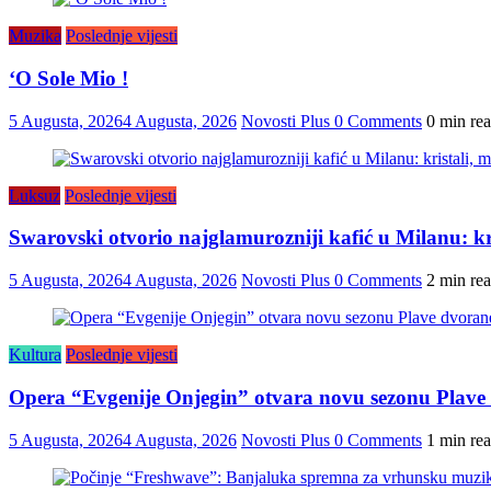
Muzika
Poslednje vijesti
‘O Sole Mio !
5 Augusta, 2026
4 Augusta, 2026
Novosti Plus
0 Comments
0 min re
Luksuz
Poslednje vijesti
Swarovski otvorio najglamurozniji kafić u Milanu: kris
5 Augusta, 2026
4 Augusta, 2026
Novosti Plus
0 Comments
2 min re
Kultura
Poslednje vijesti
Opera “Evgenije Onjegin” otvara novu sezonu Plave
5 Augusta, 2026
4 Augusta, 2026
Novosti Plus
0 Comments
1 min re