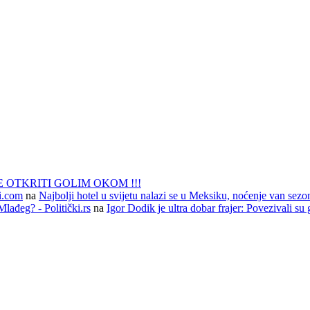
 OTKRITI GOLIM OKOM !!!
li.com
na
Najbolji hotel u svijetu nalazi se u Meksiku, noćenje van sezo
lađeg? - Politički.rs
na
Igor Dodik je ultra dobar frajer: Povezivali su