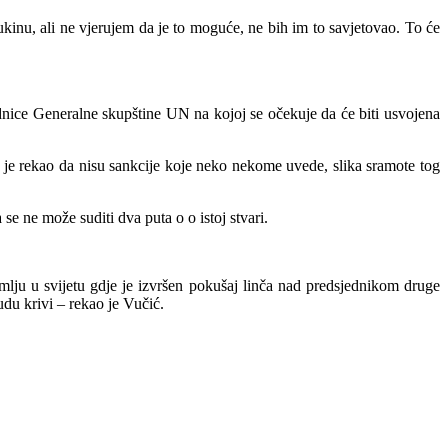
kinu, ali ne vjerujem da je to moguće, ne bih im to savjetovao. To će
dnice Generalne skupštine UN na kojoj se očekuje da će biti usvojena
n je rekao da nisu sankcije koje neko nekome uvede, slika sramote tog
e ne može suditi dva puta o o istoj stvari.
emlju u svijetu gdje je izvršen pokušaj linča nad predsjednikom druge
udu krivi – rekao je Vučić.