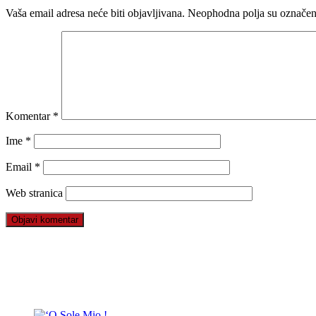
Vaša email adresa neće biti objavljivana.
Neophodna polja su označe
Komentar
*
Ime
*
Email
*
Web stranica