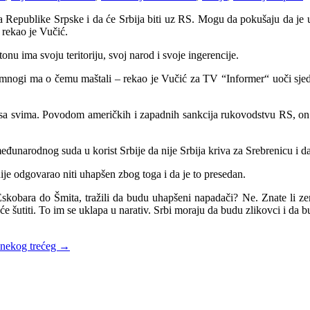
ja Republike Srpske i da će Srbija biti uz RS. Mogu da pokušaju da je u
 rekao je Vučić.
nu ima svoju teritoriju, svoj narod i svoje ingerencije.
a mnogi ma o čemu maštali – rekao je Vučić za TV “Informer“ uoči sje
ati sa svima. Povodom američkih i zapadnih sankcija rukovodstvu RS, o
unarodnog suda u korist Srbije da nije Srbija kriva za Srebrenicu i da s
nije odgovarao niti uhapšen zbog toga i da je to presedan.
d Eskobara do Šmita, tražili da budu uhapšeni napadači? Ne. Znate li z
e šutiti. To im se uklapa u narativ. Srbi moraju da budu zlikovci i da b
 nekog trećeg
→