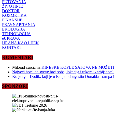
PUTOVANJA
ŽIVOTINJE
DOKTOR
KOZMETIKA
FINANSIJE
PRAVNAPITANJA
EKOLOGIJA
TEHNOLOGIJA
eUPRAVA
HRANA KAO LIJEK
KONTAKT
KOMENTARI
Milorad curcic
na
KINESKE KOPIJE SATOVA NE MOŽETE
Najveći hotel na svetu: broj soba, lokacija i rekordi - srbijahote
Ko je Igor Dodik, koji je u Banjaluci ugostio Donalda Trampa M
SPONZORI