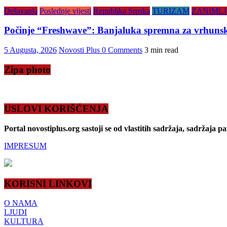
Dešavanja
Poslednje vijesti
Republika Srpska
TURIZAM
ZANIMLJ
Počinje “Freshwave”: Banjaluka spremna za vrhunsku
5 Augusta, 2026
Novosti Plus
0 Comments
3 min read
Zipa photo
USLOVI KORIŠĆENJA
Portal novostiplus.org sastoji se od vlastitih sadržaja, sadržaja p
IMPRESUM
KORISNI LINKOVI
O NAMA
LJUDI
KULTURA