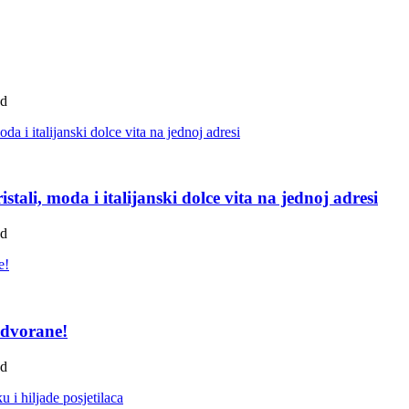
ad
tali, moda i italijanski dolce vita na jednoj adresi
ad
 dvorane!
ad