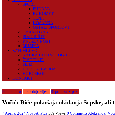
SPORT
FUDBAL
RUKOMET
TENIS
KOŠARKA
OSTALI SPORTOVI
OBRAZOVANJE
POZORIŠTE
KNJIŽEVNOST
MUZIKA
ZANIMLJIVO
NAUKA I TEHNOLOGIJA
ŽIVOTINJE
FILM
LJEPOTA I MODA
HOROSKOP
KONTAKT
Politika Plus
Poslednje vijesti
Republika Srpska
Vučić: Biće pokušaja ukidanja Srpske, ali to
7 Aprila, 2024
Novosti Plus
389 Views
0 Comments
Aleksandar Vuč