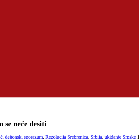
 se neće desiti
ić
,
dejtonski sporazum
,
Rezolucija Srebrenica
,
Srbija
,
ukidanje Srpske