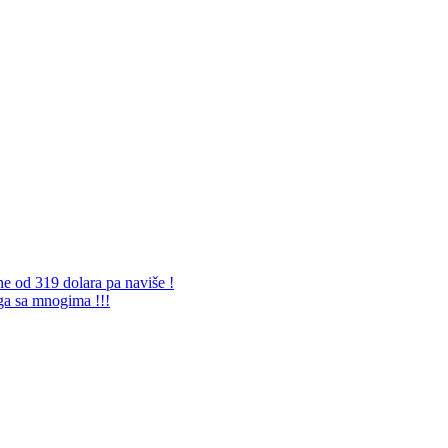
ne od 319 dolara pa naviše !
 ga sa mnogima !!!