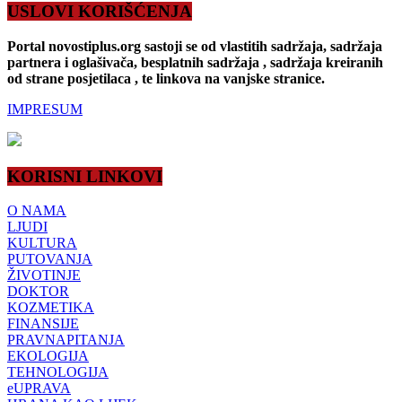
USLOVI KORIŠĆENJA
Portal novostiplus.org sastoji se od vlastitih sadržaja, sadržaja
partnera i oglašivača, besplatnih sadržaja , sadržaja kreiranih
od strane posjetilaca , te linkova na vanjske stranice.
IMPRESUM
KORISNI LINKOVI
O NAMA
LJUDI
KULTURA
PUTOVANJA
ŽIVOTINJE
DOKTOR
KOZMETIKA
FINANSIJE
PRAVNAPITANJA
EKOLOGIJA
TEHNOLOGIJA
eUPRAVA