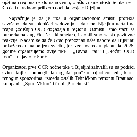
opština i regiona ostalo na noćenju, obišlo znamenitosti Semberije, i
što će i narednom prilikom doći da posjete Bijeljinu.
– Najvažnije je da je trka u organizacionom smislu protekla
savršeno, da su takmičari zadovoljni i da smo Bijeljinu ucrtali na
mapu godišnjih OCR događaja u regionu. Osmislili smo stazu sa
preprekama dugačku šest kilometara, i dobili smo zaista pozitivne
reakcije. Nadam se da će Grad prepoznati naše napore da Bijeljinu
prikažemo u najboljem svjetlu, jer već imamo u planu da 2026.
godine organizujemo dvije trke – „Tavna Trail“ i „Noćnu OCR
trku“ – najavio je Sarić.
Organizatori prve OCR noćne trke u Bijeljini zahvalili su na podršci
svima koji su pomogli da događaj prođe u najboljem redu, kao i
mnogim sponzorima, između ostalih Tehničkom remontu Bratunac,
kompaniji „Sport Vision“ i firmi „Proteini.si“.