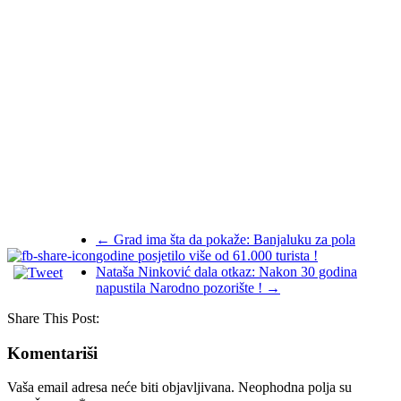
←
Grad ima šta da pokaže: Banjaluku za pola
godine posjetilo više od 61.000 turista !
Nataša Ninković dala otkaz: Nakon 30 godina
napustila Narodno pozorište !
→
Share This Post:
Komentariši
Vaša email adresa neće biti objavljivana.
Neophodna polja su