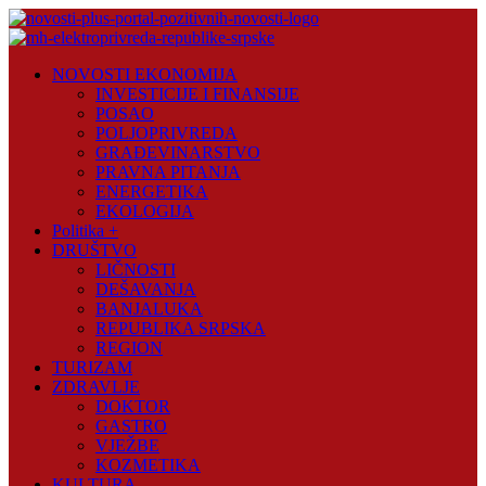
Skip
to
content
Novosti
NOVOSTI EKONOMIJA
Plus
INVESTICIJE I FINANSIJE
POSAO
Portal
POLJOPRIVREDA
pozitivnih
GRAĐEVINARSTVO
vijesti
PRAVNA PITANJA
ENERGETIKA
EKOLOGIJA
Politika +
DRUŠTVO
LIČNOSTI
DEŠAVANJA
BANJALUKA
REPUBLIKA SRPSKA
REGION
TURIZAM
ZDRAVLJE
DOKTOR
GASTRO
VJEŽBE
KOZMETIKA
KULTURA