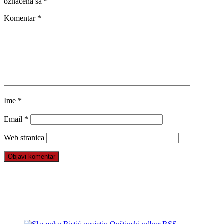
označena sa
*
Komentar
*
Ime
*
Email
*
Web stranica