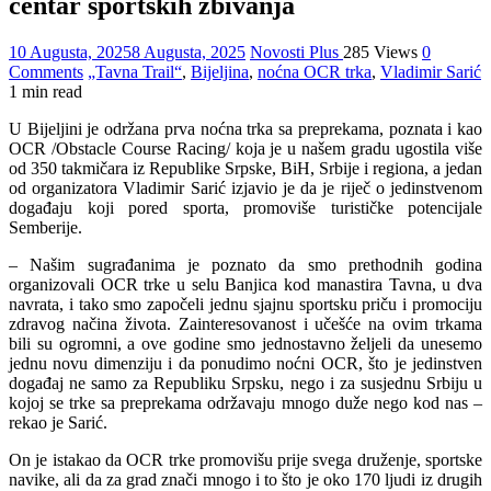
centar sportskih zbivanja
10 Augusta, 2025
8 Augusta, 2025
Novosti Plus
285 Views
0
Comments
„Tavna Trail“
,
Bijeljina
,
noćna OCR trka
,
Vladimir Sarić
1 min read
U Bijeljini je održana prva noćna trka sa preprekama, poznata i kao
OCR /Obstacle Course Racing/ koja je u našem gradu ugostila više
od 350 takmičara iz Republike Srpske, BiH, Srbije i regiona, a jedan
od organizatora Vladimir Sarić izjavio je da je riječ o jedinstvenom
događaju koji pored sporta, promoviše turističke potencijale
Semberije.
– Našim sugrađanima je poznato da smo prethodnih godina
organizovali OCR trke u selu Banjica kod manastira Tavna, u dva
navrata, i tako smo započeli jednu sjajnu sportsku priču i promociju
zdravog načina života. Zainteresovanost i učešće na ovim trkama
bili su ogromni, a ove godine smo jednostavno željeli da unesemo
jednu novu dimenziju i da ponudimo noćni OCR, što je jedinstven
događaj ne samo za Republiku Srpsku, nego i za susjednu Srbiju u
kojoj se trke sa preprekama održavaju mnogo duže nego kod nas –
rekao je Sarić.
On je istakao da OCR trke promovišu prije svega druženje, sportske
navike, ali da za grad znači mnogo i to što je oko 170 ljudi iz drugih