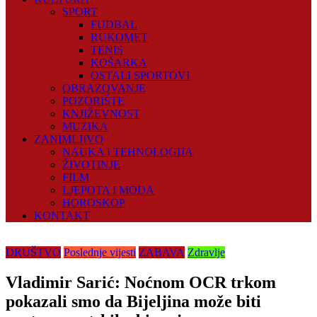
SPORT
FUDBAL
RUKOMET
TENIS
KOŠARKA
OSTALI SPORTOVI
OBRAZOVANJE
POZORIŠTE
KNJIŽEVNOST
MUZIKA
ZANIMLJIVO
NAUKA I TEHNOLOGIJA
ŽIVOTINJE
FILM
LJEPOTA I MODA
HOROSKOP
KONTAKT
DRUŠTVO
Poslednje vijesti
ZABAVA
Zdravlje
Vladimir Sarić: Noćnom OCR trkom
pokazali smo da Bijeljina može biti