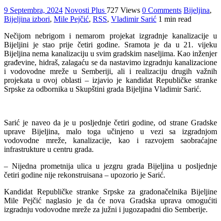
9 Septembra, 2024
Novosti Plus
727 Views
0 Comments
Bijeljina
,
Bijeljina izbori
,
Mile Pejčić
,
RSS
,
Vladimir Sarić
1 min read
Nečijom nebrigom i nemarom projekat izgradnje kanalizacije u
Bijeljini je stao prije četiri godine. Sramota je da u 21. vijeku
Bijeljina nema kanalizaciju u svim gradskim naseljima. Kao inženjer
građevine, hidraš, zalagaću se da nastavimo izgradnju kanalizacione
i vodovodne mreže u Semberiji, ali i realizaciju drugih važnih
projekata u ovoj oblasti – izjavio je kandidat Republičke stranke
Srpske za odbornika u Skupštini grada Bijeljina Vladimir Sarić.
Sarić je naveo da je u posljednje četiri godine, od strane Gradske
uprave Bijeljina, malo toga učinjeno u vezi sa izgradnjom
vodovodne mreže, kanalizacije, kao i razvojem saobraćajne
infrastrukture u centru grada.
– Nijedna prometnija ulica u jezgru grada Bijeljina u posljednje
četiri godine nije rekonstruisana – upozorio je Sarić.
Kandidat Republičke stranke Srpske za gradonačelnika Bijeljine
Mile Pejčić naglasio je da će nova Gradska uprava omogućiti
izgradnju vodovodne mreže za južni i jugozapadni dio Semberije.