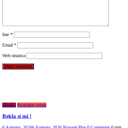
Ime
*
Email
*
Web stranica
Muzika
Poslednje vijesti
Rekla si mi !
6 Augusta, 2026
6 Augusta, 2026
Novosti Plus
0 Comments
0 min