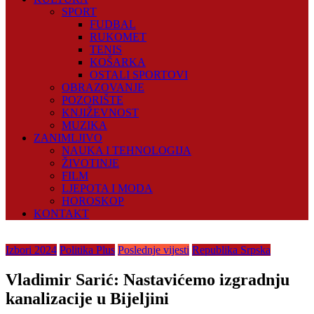
SPORT
FUDBAL
RUKOMET
TENIS
KOŠARKA
OSTALI SPORTOVI
OBRAZOVANJE
POZORIŠTE
KNJIŽEVNOST
MUZIKA
ZANIMLJIVO
NAUKA I TEHNOLOGIJA
ŽIVOTINJE
FILM
LJEPOTA I MODA
HOROSKOP
KONTAKT
Izbori 2024
Politika Plus
Poslednje vijesti
Republika Srpska
Vladimir Sarić: Nastavićemo izgradnju
kanalizacije u Bijeljini