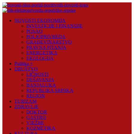
Skip
to
content
Novosti
NOVOSTI EKONOMIJA
Plus
INVESTICIJE I FINANSIJE
POSAO
Portal
POLJOPRIVREDA
pozitivnih
GRAĐEVINARSTVO
vijesti
PRAVNA PITANJA
ENERGETIKA
EKOLOGIJA
Politika +
DRUŠTVO
LIČNOSTI
DEŠAVANJA
BANJALUKA
REPUBLIKA SRPSKA
REGION
TURIZAM
ZDRAVLJE
DOKTOR
GASTRO
VJEŽBE
KOZMETIKA
KULTURA