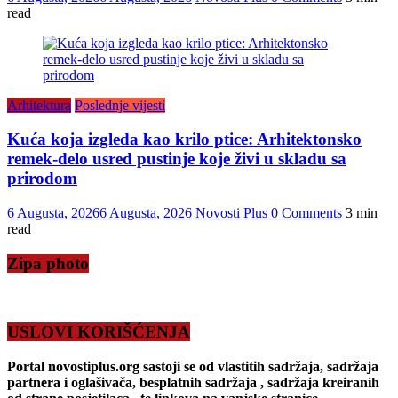
read
Arhitektura
Poslednje vijesti
Kuća koja izgleda kao krilo ptice: Arhitektonsko
remek-delo usred pustinje koje živi u skladu sa
prirodom
6 Augusta, 2026
6 Augusta, 2026
Novosti Plus
0 Comments
3 min
read
Zipa photo
USLOVI KORIŠĆENJA
Portal novostiplus.org sastoji se od vlastitih sadržaja, sadržaja
partnera i oglašivača, besplatnih sadržaja , sadržaja kreiranih