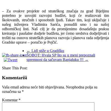
– Za ovakve projekte od strateškog značaja za grad Bijeljinu
potrebno je usvojiti razvojni budžet, koji će realizovati tim
školovanih, stručnih i sposobnih ljudi. Takav tim, koji uključuje i
našeg inženjera Vladimira Sarića, ponudili smo i na našoj
odborničkoj listi. Naš cilj je da promijenimo dosadašnju praksu
kreiranja i paušalne dodjele budžeta, jer ćemo sredstva dodjeljivati i
trošiti na osnovu strateških planova razvoja i planova rada odjeljenja
Gradske uprave – poručio je Pejčić.
←
Lidl stiže u Gradišku
ŠOBOT: Hvala SP što su u meni prepoznali
spremnost da sačuvam Banjaluku !!!
→
Share This Post:
Komentariši
Vaša email adresa neće biti objavljivana.
Neophodna polja su
označena sa
*
Komentar
*