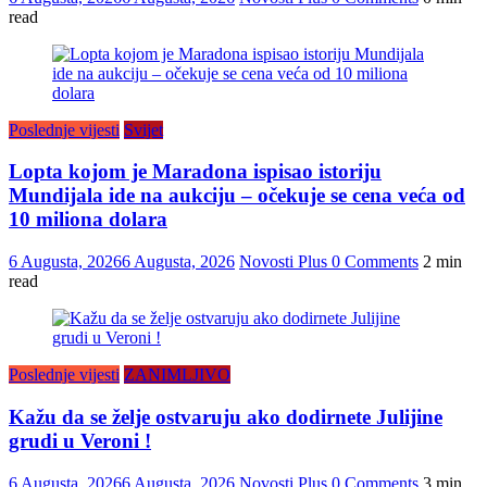
read
Poslednje vijesti
Svijet
Lopta kojom je Maradona ispisao istoriju
Mundijala ide na aukciju – očekuje se cena veća od
10 miliona dolara
6 Augusta, 2026
6 Augusta, 2026
Novosti Plus
0 Comments
2 min
read
Poslednje vijesti
ZANIMLJIVO
Kažu da se želje ostvaruju ako dodirnete Julijine
grudi u Veroni !
6 Augusta, 2026
6 Augusta, 2026
Novosti Plus
0 Comments
3 min