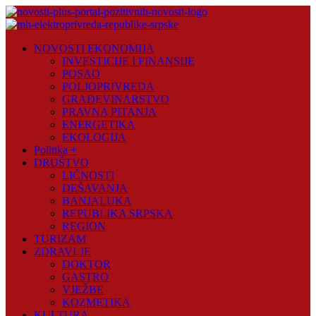
Skip
to
content
Novosti
NOVOSTI EKONOMIJA
Plus
INVESTICIJE I FINANSIJE
POSAO
Portal
POLJOPRIVREDA
pozitivnih
GRAĐEVINARSTVO
vijesti
PRAVNA PITANJA
ENERGETIKA
EKOLOGIJA
Politika +
DRUŠTVO
LIČNOSTI
DEŠAVANJA
BANJALUKA
REPUBLIKA SRPSKA
REGION
TURIZAM
ZDRAVLJE
DOKTOR
GASTRO
VJEŽBE
KOZMETIKA
KULTURA