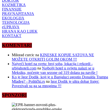
DOKTOR
KOZMETIKA
FINANSIJE
PRAVNAPITANJA
EKOLOGIJA
TEHNOLOGIJA
eUPRAVA
HRANA KAO LIJEK
KONTAKT
KOMENTARI
Milorad curcic
na
KINESKE KOPIJE SATOVA NE
MOŽETE OTKRITI GOLIM OKOM !!!
Najveći hotel na svetu: broj soba, lokacija i rekordi -
srbijahoteli.com
na
Najbolji hotel u svijetu nalazi se u
Meksiku, noćenje van sezone od 319 dolara pa naviše !
Ko je Igor Dodik, koji je u Banjaluci ugostio Donalda Trampa
Mlađeg? - Politički.rs
na
Igor Dodik je ultra dobar frajer:
Povezivali su ga sa mnogima !!!
SPONZORI