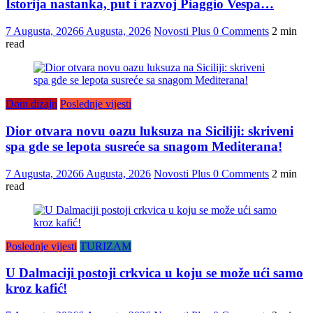
Istorija nastanka, put i razvoj Piaggio Vespa…
7 Augusta, 2026
6 Augusta, 2026
Novosti Plus
0 Comments
2 min
read
Dom dizajn
Poslednje vijesti
Dior otvara novu oazu luksuza na Siciliji: skriveni
spa gde se lepota susreće sa snagom Mediterana!
7 Augusta, 2026
6 Augusta, 2026
Novosti Plus
0 Comments
2 min
read
Poslednje vijesti
TURIZAM
U Dalmaciji postoji crkvica u koju se može ući samo
kroz kafić!