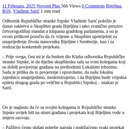
11 Februara, 2025
Novosti Plus
566 Views
0 Comments
Bijeljina
,
RSS
,
Vladimir Sarić
1 min read
Odbornik Republičke stranke Srpske Vladimir Sarić položio je
danas zakletvu u Skupštini grada Bijeljina i tako zvanično preuzeo
četvorogodišnji mandat u klupama gradskog parlamenta, a on je
ovom prilikom poručio da će vrijeme u Skupštini upotrijebiti za
unaprijeđenje života stanovnika Bijeljine i Semberije, kao i za
realizaciju konkretnih projekata.
– Prije svega, čast mi je da budem dio Kluba odbornika Republičke
stranke Srpske, te da dijelim skupštinsku salu sa svim kolegama koji
su dobili povjerenje građana na prethodnim Lokalnim izborima.
Sada je prilika da to povjerenje i opravdamo, da našu lokalnu
zajednicu unaprijedimo, modernizujemo, i da Bijeljina bude vrijedna
epiteta drugog grada po veličini u Republici Srpskoj – istakao je
Sarić.
On je naglasio da će sa svojim kolegama iz Republičke stranke
Srpske uvijek biti na strani građana i projekata koji Bijeljinu vode u
smjeru razvoja.
– Pažljivo ćemo slušati potrebe naroda i podržaćemo svaki projekat