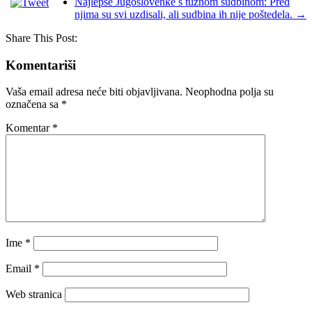
Najlepše Jugoslovenke s tužnom sudbinom: Pred
njima su svi uzdisali, ali sudbina ih nije poštedela.
→
Share This Post:
Komentariši
Vaša email adresa neće biti objavljivana.
Neophodna polja su
označena sa
*
Komentar
*
Ime
*
Email
*
Web stranica