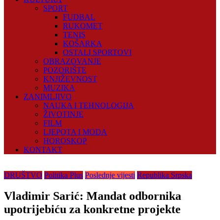
SPORT
FUDBAL
RUKOMET
TENIS
KOŠARKA
OSTALI SPORTOVI
OBRAZOVANJE
POZORIŠTE
KNJIŽEVNOST
MUZIKA
ZANIMLJIVO
NAUKA I TEHNOLOGIJA
ŽIVOTINJE
FILM
LJEPOTA I MODA
HOROSKOP
KONTAKT
DRUŠTVO
Politika Plus
Poslednje vijesti
Republika Srpska
Vladimir Sarić: Mandat odbornika
upotrijebiću za konkretne projekte