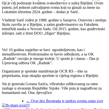
čiji je cilj podizanje kvaliteta svakodnevice u našoj Bijeljini. Ovim
putem, još jednom zahvaljujem svima koji su glasali za mene na
Lokalnim izborima 2024. godine – dodao je Sarić.
Vladimir Sarić rođen je 1988. godine u Sarajevu. Osnovnu i srednju
školu završio je u Bijeljini, a zatim građevinarstvo na Fakultetu
tehničkih nauka u Novom Sadu. Od 2015. godine, kao građevinski
inženjer, radi u firmi DOO „Higra“ Bijeljina.
Već 10 godina uspješno se bavi ugostiteljstvom, kao i
menadžerstvom. Profesionalno se bavio odbojkom, a sa OK
„Radnik“ osvojio je mnoge trofeje. U sportu je i danas – član je
Upravnog odbora OK „Radnik“.
Organizator je sportske manifestacije OCR RS – trke sa
preprekama, koja okuplja sportiste iz cijelog regiona u Bijeljini.
Sin je generala Gorana Sarića, višestruko odlikovanog za ratne
zasluge u stvaranju Republike Srpske. Više puta je nagrađivan za
humanitarni rad. Otac djevojčice.
←
Ovaj deo Beograda je uprkos svemu ostao svoj
!!!