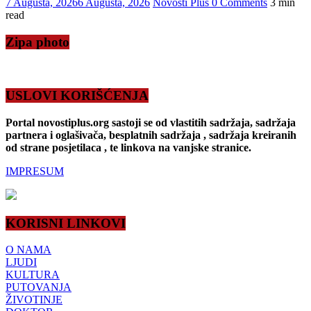
7 Augusta, 2026
6 Augusta, 2026
Novosti Plus
0 Comments
3 min
read
Zipa photo
USLOVI KORIŠĆENJA
Portal novostiplus.org sastoji se od vlastitih sadržaja, sadržaja
partnera i oglašivača, besplatnih sadržaja , sadržaja kreiranih
od strane posjetilaca , te linkova na vanjske stranice.
IMPRESUM
KORISNI LINKOVI
O NAMA
LJUDI
KULTURA
PUTOVANJA
ŽIVOTINJE