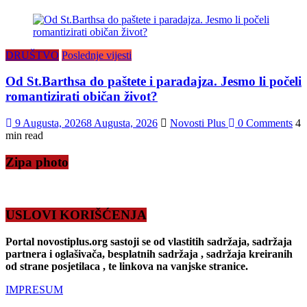
DRUŠTVO
Poslednje vijesti
Od St.Barthsa do paštete i paradajza. Jesmo li počeli
romantizirati običan život?
9 Augusta, 2026
8 Augusta, 2026
Novosti Plus
0 Comments
4
min read
Zipa photo
USLOVI KORIŠĆENJA
Portal novostiplus.org sastoji se od vlastitih sadržaja, sadržaja
partnera i oglašivača, besplatnih sadržaja , sadržaja kreiranih
od strane posjetilaca , te linkova na vanjske stranice.
IMPRESUM