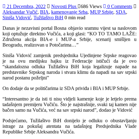
21 Decembra, 2022
Novosti Plus
686 Views
0 Comments
Aleksandar Vučić
,
BIA
,
kamenovanje Srba
,
MUP Srbije
,
SDA
,
Siniša Vidović
,
Tužilaštvo BiH
0 min read
Danas je nezavisni portal Bosna objavio sramnu vijest sa naslovom
koji optužuje direktno Vučića, a koji glasi: “KO TO TAMO LAŽE:
Združena akcija BIA-e i MUP-a Srbije, scenarij smišljen u
Beogradu, realizovan u Potočarima…”
Siniša Vidović zamjenik predsjednika Ujedinjene Srpske reagovao
je na ovu medijsku hajku iz Federacije ističući da je ovo
“skandalozna odluka Tužilaštva BiH koja legalizuje napade na
predstavnike Srpskog naroda i stvara klimu da napadi na sav srpski
narod postanu poželjni”
On dodaje da se političarima iz SDA priviđa i BIA i MUP Srbije.
“Interesantno je da isti ti nisu vidjeli kamenje koje je letjelo prema
tadašnjem premijeru Vučiću. Što je najstrašnije, svaki taj kamen nije
bačen samo na Vučića, već na sav srpski narod”, dodao je Vidović
Podsjećamo, Tužilaštvo BiH donijelo je odluku o obustavljanju
istrage za pokušaj atentata na tadašnjeg Predsjednika Vlade
Republike Srbije Aleksandra Vučića.