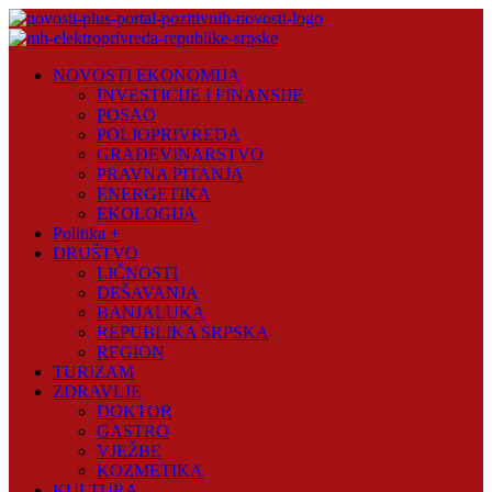
Skip
to
content
Novosti
NOVOSTI EKONOMIJA
Plus
INVESTICIJE I FINANSIJE
POSAO
Portal
POLJOPRIVREDA
pozitivnih
GRAĐEVINARSTVO
vijesti
PRAVNA PITANJA
ENERGETIKA
EKOLOGIJA
Politika +
DRUŠTVO
LIČNOSTI
DEŠAVANJA
BANJALUKA
REPUBLIKA SRPSKA
REGION
TURIZAM
ZDRAVLJE
DOKTOR
GASTRO
VJEŽBE
KOZMETIKA
KULTURA