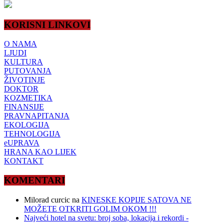
KORISNI LINKOVI
O NAMA
LJUDI
KULTURA
PUTOVANJA
ŽIVOTINJE
DOKTOR
KOZMETIKA
FINANSIJE
PRAVNAPITANJA
EKOLOGIJA
TEHNOLOGIJA
eUPRAVA
HRANA KAO LIJEK
KONTAKT
KOMENTARI
Milorad curcic
na
KINESKE KOPIJE SATOVA NE
MOŽETE OTKRITI GOLIM OKOM !!!
Najveći hotel na svetu: broj soba, lokacija i rekordi -