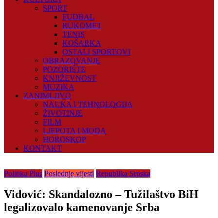
SPORT
FUDBAL
RUKOMET
TENIS
KOŠARKA
OSTALI SPORTOVI
OBRAZOVANJE
POZORIŠTE
KNJIŽEVNOST
MUZIKA
ZANIMLJIVO
NAUKA I TEHNOLOGIJA
ŽIVOTINJE
FILM
LJEPOTA I MODA
HOROSKOP
KONTAKT
Politika Plus
Poslednje vijesti
Republika Srpska
Vidović: Skandalozno – Tužilaštvo BiH
legalizovalo kamenovanje Srba