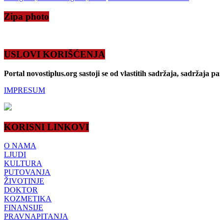
Zipa photo
USLOVI KORIŠĆENJA
Portal novostiplus.org sastoji se od vlastitih sadržaja, sadržaja p
IMPRESUM
KORISNI LINKOVI
O NAMA
LJUDI
KULTURA
PUTOVANJA
ŽIVOTINJE
DOKTOR
KOZMETIKA
FINANSIJE
PRAVNAPITANJA