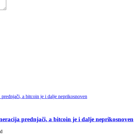
eracija prednjači, a bitcoin je i dalje neprikosnoven
ad