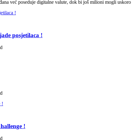
ana već poseduje digitalne valute, dok bi još milioni mogli uskoro
ade posjetilaca !
ad
ad
hallenge !
ad