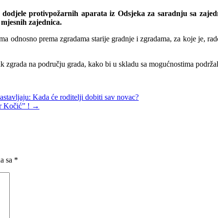
u dodjele protivpožarnih aparata iz Odsjeka za saradnju sa zaje
 mjesnih zajednica.
tetima odnosno prema zgradama starije gradnje i zgradama, za koje je, 
k zgrada na području grada, kako bi u skladu sa mogućnostima podržali 
tavljaju: Kada će roditelji dobiti sav novac?
ar Kočić” !
→
na sa
*