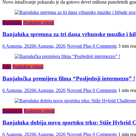
Novo istraživanje pokazalo je da gotovo devet miliona punoletnih građ
Banjaluka
Poslednje vijesti
Banjaluka spremna za tri dana vrhunske muzike i hilj
6 Augusta, 2026
6 Augusta, 2026
Novosti Plus
0 Comments
3 min re
Film
Poslednje vijesti
Banjalučka premijera filma “Posljednji intermezzo” !
6 Augusta, 2026
6 Augusta, 2026
Novosti Plus
0 Comments
1 min re
Dešavanja
Poslednje vijesti
Banjaluka dobija novu sportsku trku: Stiže Hybrid C
6 Augusta, 2026
6 Augusta, 2026
Novosti Plus
0 Comments
1 min re