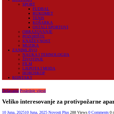
SPORT
FUDBAL
RUKOMET
TENIS
KOŠARKA
OSTALI SPORTOVI
OBRAZOVANJE
POZORIŠTE
KNJIŽEVNOST
MUZIKA
ZANIMLJIVO
NAUKA I TEHNOLOGIJA
ŽIVOTINJE
FILM
LJEPOTA I MODA
HOROSKOP
KONTAKT
Dešavanja
Poslednje vijesti
Veliko interesovanje za protivpožarne ap
10 Juna, 2025
10 Juna, 2025
Novosti Plus
288 Views
0 Comments
0 