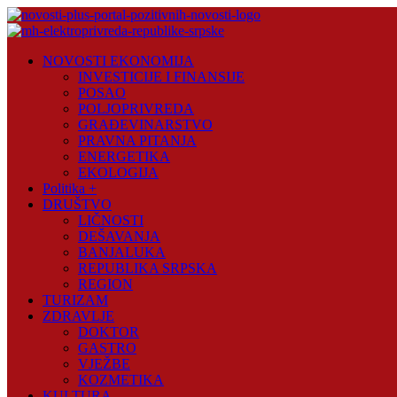
Skip
to
content
Novosti
NOVOSTI EKONOMIJA
Plus
INVESTICIJE I FINANSIJE
POSAO
Portal
POLJOPRIVREDA
pozitivnih
GRAĐEVINARSTVO
vijesti
PRAVNA PITANJA
ENERGETIKA
EKOLOGIJA
Politika +
DRUŠTVO
LIČNOSTI
DEŠAVANJA
BANJALUKA
REPUBLIKA SRPSKA
REGION
TURIZAM
ZDRAVLJE
DOKTOR
GASTRO
VJEŽBE
KOZMETIKA
KULTURA