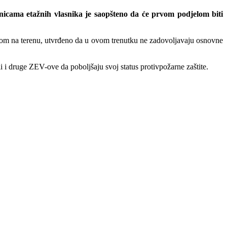
dnicama etažnih vlasnika je saopšteno da će prvom podjelom biti
radom na terenu, utvrđeno da u ovom trenutku ne zadovoljavaju osnovne
i druge ZEV-ove da poboljšaju svoj status protivpožarne zaštite.