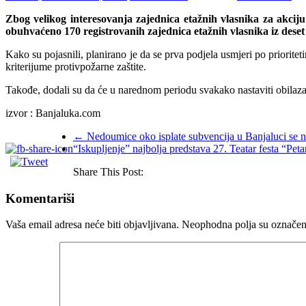
Zbog velikog interesovanja zajednica etažnih vlasnika za akcij
obuhvaćeno 170 registrovanih zajednica etažnih vlasnika iz deset
Kako su pojasnili, planirano je da se prva podjela usmjeri po priori
kriterijume protivpožarne zaštite.
Takođe, dodali su da će u narednom periodu svakako nastaviti obilaza
izvor : Banjaluka.com
←
Nedoumice oko isplate subvencija u Banjaluci se nas
“Iskupljenje” najbolja predstava 27. Teatar festa “Pet
Share This Post:
Komentariši
Vaša email adresa neće biti objavljivana.
Neophodna polja su označe