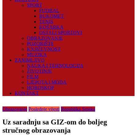
SPORT
FUDBAL
RUKOMET
TENIS
KOŠARKA
OSTALI SPORTOVI
OBRAZOVANJE
POZORIŠTE
KNJIŽEVNOST
MUZIKA
ZANIMLJIVO
NAUKA I TEHNOLOGIJA
ŽIVOTINJE
FILM
LJEPOTA I MODA
HOROSKOP
KONTAKT
Obrazovanje
Poslednje vijesti
Republika Srpska
Uz saradnju sa GIZ-om do boljeg
stručnog obrazovanja