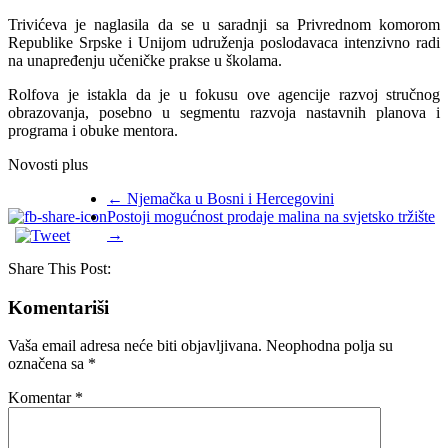
Trivićeva je naglasila da se u saradnji sa Privrednom komorom
Republike Srpske i Unijom udruženja poslodavaca intenzivno radi
na unapređenju učeničke prakse u školama.
Rolfova je istakla da je u fokusu ove agencije razvoj stručnog
obrazovanja, posebno u segmentu razvoja nastavnih planova i
programa i obuke mentora.
Novosti plus
←
Njemačka u Bosni i Hercegovini
Postoji mogućnost prodaje malina na svjetsko tržište
→
Share This Post:
Komentariši
Vaša email adresa neće biti objavljivana.
Neophodna polja su
označena sa
*
Komentar
*