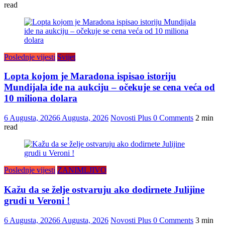
read
Poslednje vijesti
Svijet
Lopta kojom je Maradona ispisao istoriju
Mundijala ide na aukciju – očekuje se cena veća od
10 miliona dolara
6 Augusta, 2026
6 Augusta, 2026
Novosti Plus
0 Comments
2 min
read
Poslednje vijesti
ZANIMLJIVO
Kažu da se želje ostvaruju ako dodirnete Julijine
grudi u Veroni !
6 Augusta, 2026
6 Augusta, 2026
Novosti Plus
0 Comments
3 min