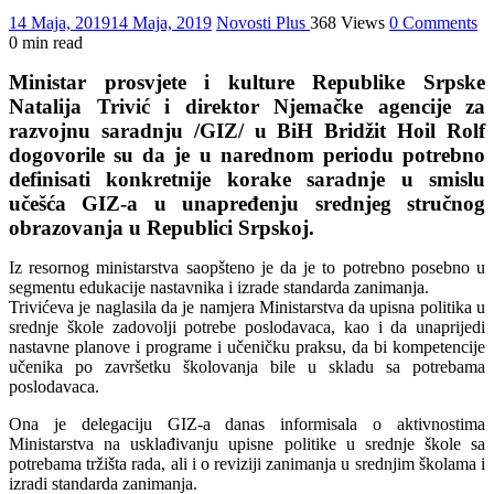
14 Maja, 2019
14 Maja, 2019
Novosti Plus
368 Views
0 Comments
0 min read
Ministar prosvjete i kulture Republike Srpske
Natalija Trivić i direktor Njemačke agencije za
razvojnu saradnju /GIZ/ u BiH Bridžit Hoil Rolf
dogovorile su da je u narednom periodu potrebno
definisati konkretnije korake saradnje u smislu
učešća GIZ-a u unapređenju srednjeg stručnog
obrazovanja u Republici Srpskoj.
Iz resornog ministarstva saopšteno je da je to potrebno posebno u
segmentu edukacije nastavnika i izrade standarda zanimanja.
Trivićeva je naglasila da je namjera Ministarstva da upisna politika u
srednje škole zadovolji potrebe poslodavaca, kao i da unaprijedi
nastavne planove i programe i učeničku praksu, da bi kompetencije
učenika po završetku školovanja bile u skladu sa potrebama
poslodavaca.
Ona je delegaciju GIZ-a danas informisala o aktivnostima
Ministarstva na usklađivanju upisne politike u srednje škole sa
potrebama tržišta rada, ali i o reviziji zanimanja u srednjim školama i
izradi standarda zanimanja.