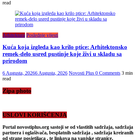
read
Arhitektura
Poslednje vijesti
Kuća koja izgleda kao krilo ptice: Arhitektonsko
remek-delo usred pustinje koje živi u skladu sa
prirodom
6 Augusta, 2026
6 Augusta, 2026
Novosti Plus
0 Comments
3 min
read
Zipa photo
USLOVI KORIŠĆENJA
Portal novostiplus.org sastoji se od vlastitih sadržaja, sadržaja
partnera i oglašivača, besplatnih sadržaja , sadržaja kreiranih
od strane posjetilaca , te linkova na vanjske stranice.