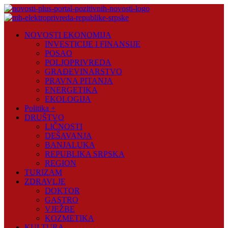
Skip
to
content
Novosti
NOVOSTI EKONOMIJA
Plus
INVESTICIJE I FINANSIJE
POSAO
Portal
POLJOPRIVREDA
pozitivnih
GRAĐEVINARSTVO
vijesti
PRAVNA PITANJA
ENERGETIKA
EKOLOGIJA
Politika +
DRUŠTVO
LIČNOSTI
DEŠAVANJA
BANJALUKA
REPUBLIKA SRPSKA
REGION
TURIZAM
ZDRAVLJE
DOKTOR
GASTRO
VJEŽBE
KOZMETIKA
KULTURA