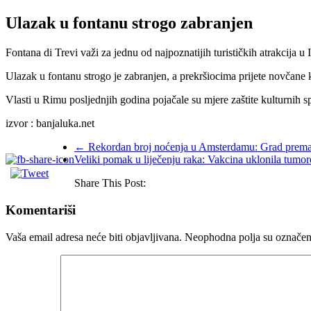
Ulazak u fontanu strogo zabranjen
Fontana di Trevi važi za jednu od najpoznatijih turističkih atrakcija u It
Ulazak u fontanu strogo je zabranjen, a prekršiocima prijete novčane 
Vlasti u Rimu posljednjih godina pojačale su mjere zaštite kulturnih
izvor : banjaluka.net
←
Rekordan broj noćenja u Amsterdamu: Grad premaši
Veliki pomak u liječenju raka: Vakcina uklonila tumor
Share This Post:
Komentariši
Vaša email adresa neće biti objavljivana.
Neophodna polja su označe