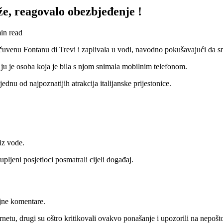
že, reagovalo obezbjeđenje !
in read
u čuvenu Fontanu di Trevi i zaplivala u vodi, navodno pokušavajući da s
ju je osoba koja je bila s njom snimala mobilnim telefonom.
jednu od najpoznatijih atrakcija italijanske prijestonice.
 iz vode.
pljeni posjetioci posmatrali cijeli događaj.
jne komentare.
ernetu, drugi su oštro kritikovali ovakvo ponašanje i upozorili na nepošt