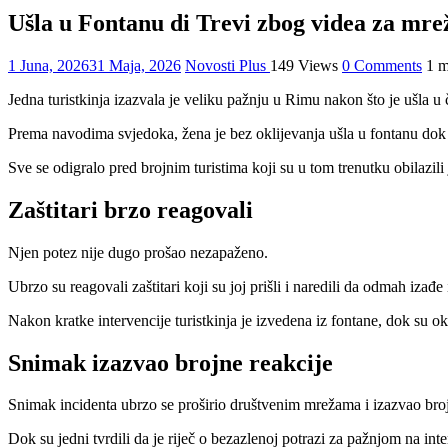
Ušla u Fontanu di Trevi zbog videa za mre
1 Juna, 2026
31 Maja, 2026
Novosti Plus
149 Views
0 Comments
1 m
Jedna turistkinja izazvala je veliku pažnju u Rimu nakon što je ušla 
Prema navodima svjedoka, žena je bez oklijevanja ušla u fontanu dok 
Sve se odigralo pred brojnim turistima koji su u tom trenutku obilazili 
Zaštitari brzo reagovali
Njen potez nije dugo prošao nezapaženo.
Ubrzo su reagovali zaštitari koji su joj prišli i naredili da odmah izađe
Nakon kratke intervencije turistkinja je izvedena iz fontane, dok su oku
Snimak izazvao brojne reakcije
Snimak incidenta ubrzo se proširio društvenim mrežama i izazvao bro
Dok su jedni tvrdili da je riječ o bezazlenoj potrazi za pažnjom na int