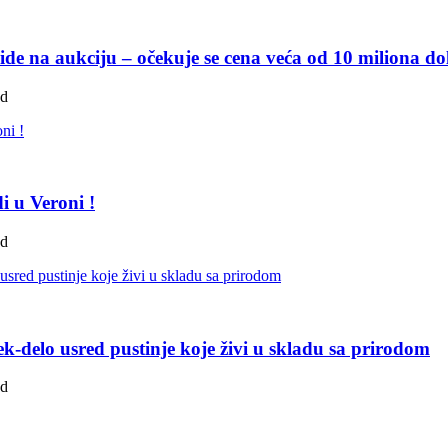
de na aukciju – očekuje se cena veća od 10 miliona do
ad
i u Veroni !
ad
k-delo usred pustinje koje živi u skladu sa prirodom
ad