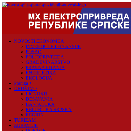
Skip
to
content
Novosti
Plus
Portal
pozitivnih
NOVOSTI EKONOMIJA
vijesti
INVESTICIJE I FINANSIJE
POSAO
POLJOPRIVREDA
GRAĐEVINARSTVO
PRAVNA PITANJA
ENERGETIKA
EKOLOGIJA
Politika +
DRUŠTVO
LIČNOSTI
DEŠAVANJA
BANJALUKA
REPUBLIKA SRPSKA
REGION
TURIZAM
ZDRAVLJE
DOKTOR