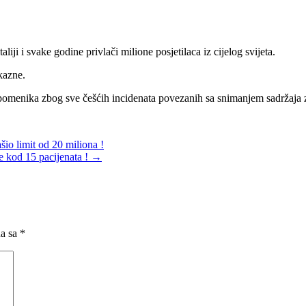
aliji i svake godine privlači milione posjetilaca iz cijelog svijeta.
kazne.
 spomenika zbog sve češćih incidenata povezanih sa snimanjem sadržaja
o limit od 20 miliona !
e kod 15 pacijenata !
→
na sa
*