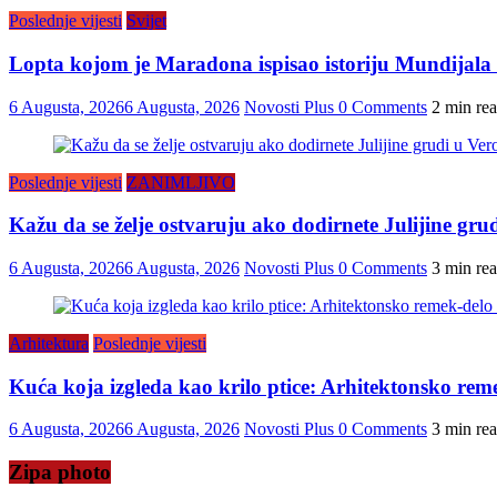
Poslednje vijesti
Svijet
Lopta kojom je Maradona ispisao istoriju Mundijala i
6 Augusta, 2026
6 Augusta, 2026
Novosti Plus
0 Comments
2 min re
Poslednje vijesti
ZANIMLJIVO
Kažu da se želje ostvaruju ako dodirnete Julijine grud
6 Augusta, 2026
6 Augusta, 2026
Novosti Plus
0 Comments
3 min re
Arhitektura
Poslednje vijesti
Kuća koja izgleda kao krilo ptice: Arhitektonsko reme
6 Augusta, 2026
6 Augusta, 2026
Novosti Plus
0 Comments
3 min re
Zipa photo