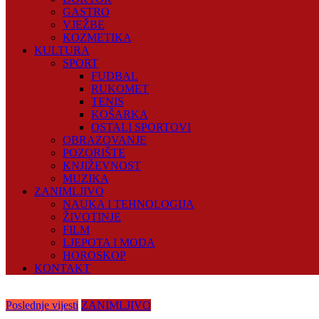
GASTRO
VJEŽBE
KOZMETIKA
KULTURA
SPORT
FUDBAL
RUKOMET
TENIS
KOŠARKA
OSTALI SPORTOVI
OBRAZOVANJE
POZORIŠTE
KNJIŽEVNOST
MUZIKA
ZANIMLJIVO
NAUKA I TEHNOLOGIJA
ŽIVOTINJE
FILM
LJEPOTA I MODA
HOROSKOP
KONTAKT
Poslednje vijesti
ZANIMLJIVO