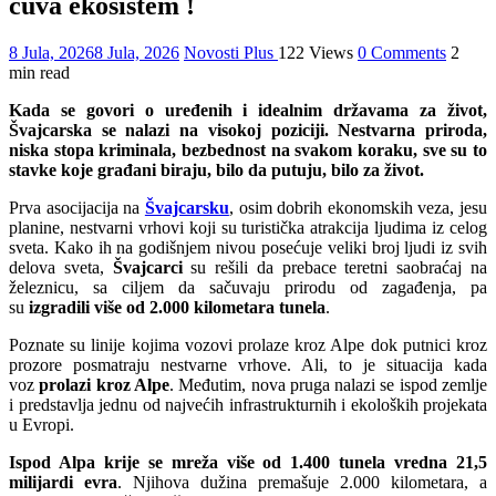
čuva ekosistem !
8 Jula, 2026
8 Jula, 2026
Novosti Plus
122 Views
0 Comments
2
min read
Kada se govori o uređenih i idealnim državama za život,
Švajcarska se nalazi na visokoj poziciji. Nestvarna priroda,
niska stopa kriminala, bezbednost na svakom koraku, sve su to
stavke koje građani biraju, bilo da putuju, bilo za život.
Prva asocijacija na
Švajcarsku
, osim dobrih ekonomskih veza, jesu
planine, nestvarni vrhovi koji su turistička atrakcija ljudima iz celog
sveta. Kako ih na godišnjem nivou posećuje veliki broj ljudi iz svih
delova sveta,
Švajcarci
su rešili da prebace teretni saobraćaj na
železnicu, sa ciljem da sačuvaju prirodu od zagađenja, pa
su
izgradili više od 2.000 kilometara tunela
.
Poznate su linije kojima vozovi prolaze kroz Alpe dok putnici kroz
prozore posmatraju nestvarne vrhove. Ali, to je situacija kada
voz
prolazi kroz Alpe
. Međutim, nova pruga nalazi se ispod zemlje
i predstavlja jednu od najvećih infrastrukturnih i ekoloških projekata
u Evropi.
Ispod Alpa krije se mreža više od 1.400 tunela vredna 21,5
milijardi evra
. Njihova dužina premašuje 2.000 kilometara, a