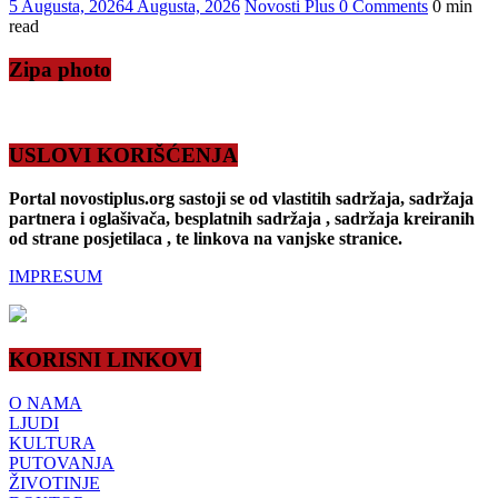
5 Augusta, 2026
4 Augusta, 2026
Novosti Plus
0 Comments
0 min
read
Zipa photo
USLOVI KORIŠĆENJA
Portal novostiplus.org sastoji se od vlastitih sadržaja, sadržaja
partnera i oglašivača, besplatnih sadržaja , sadržaja kreiranih
od strane posjetilaca , te linkova na vanjske stranice.
IMPRESUM
KORISNI LINKOVI
O NAMA
LJUDI
KULTURA
PUTOVANJA
ŽIVOTINJE