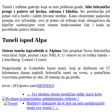
Tuneli i zaštitne galerije koje se tom prilikom grade,
štite železničke
pruge i puteve od lavina, odrona i klizišta
, što predstavlja još
jedan vid u borbi i zaštiti životne sredine. Kako ekstremne padavine
postaju sve učestalije, ovo je jedno od rešenja koje omogućava da
ključne saobraćajne veze ostanu funkcionalne čak i kada su
površinski putevi blokirani.
Tuneli ispod Alpa
Sistem tunela izgrađenih u Alpima
čini projekat Nova železnička
veza kroz Alpe, poznat i kao NRLA. U osnovi su tri velika tunela –
Lötschberg, Gotard i Ceneri.
Najpoznatiji je Gotardski bazni tunel, koji je dužinom od 57
kilometara danas najduži železnički tunel na svetu, a putničkim
vozovima potrebno je oko 20 minuta da ga pređu.
izvor : (EUpravo zato/
MONDO
)
←
Svi gledaju njezin neobičan oblik: kuća krije
genijalno arhitektonsko rješenje !
Burberry dokazuje da je beg na selo najluksuzniji
trend ove jeseni !
→