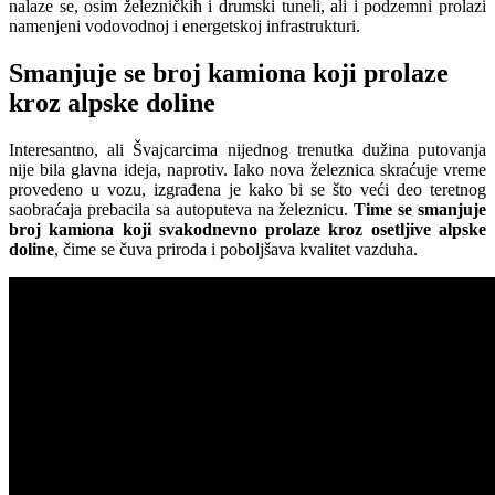
nalaze se, osim železničkih i drumski tuneli, ali i podzemni prolazi
namenjeni vodovodnoj i energetskoj infrastrukturi.
Smanjuje se broj kamiona koji prolaze
kroz alpske doline
Interesantno, ali Švajcarcima nijednog trenutka dužina putovanja
nije bila glavna ideja, naprotiv. Iako nova železnica skraćuje vreme
provedeno u vozu, izgrađena je kako bi se što veći deo teretnog
saobraćaja prebacila sa autoputeva na železnicu.
Time se smanjuje
broj kamiona koji svakodnevno prolaze kroz osetljive alpske
doline
, čime se čuva priroda i poboljšava kvalitet vazduha.