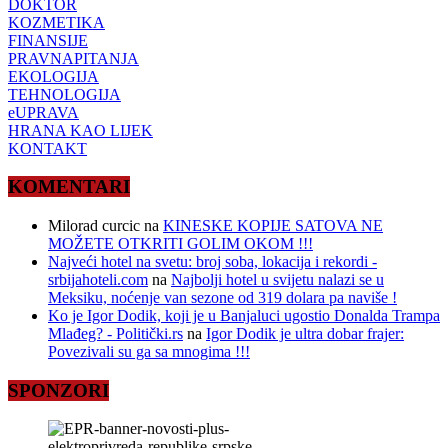
DOKTOR
KOZMETIKA
FINANSIJE
PRAVNAPITANJA
EKOLOGIJA
TEHNOLOGIJA
eUPRAVA
HRANA KAO LIJEK
KONTAKT
KOMENTARI
Milorad curcic
na
KINESKE KOPIJE SATOVA NE
MOŽETE OTKRITI GOLIM OKOM !!!
Najveći hotel na svetu: broj soba, lokacija i rekordi -
srbijahoteli.com
na
Najbolji hotel u svijetu nalazi se u
Meksiku, noćenje van sezone od 319 dolara pa naviše !
Ko je Igor Dodik, koji je u Banjaluci ugostio Donalda Trampa
Mlađeg? - Politički.rs
na
Igor Dodik je ultra dobar frajer:
Povezivali su ga sa mnogima !!!
SPONZORI