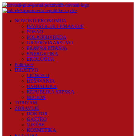
Skip
to
content
Novosti
NOVOSTI EKONOMIJA
Plus
INVESTICIJE I FINANSIJE
POSAO
Portal
POLJOPRIVREDA
pozitivnih
GRAĐEVINARSTVO
vijesti
PRAVNA PITANJA
ENERGETIKA
EKOLOGIJA
Politika +
DRUŠTVO
LIČNOSTI
DEŠAVANJA
BANJALUKA
REPUBLIKA SRPSKA
REGION
TURIZAM
ZDRAVLJE
DOKTOR
GASTRO
VJEŽBE
KOZMETIKA
KULTURA