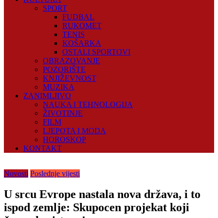
SPORT
FUDBAL
RUKOMET
TENIS
KOŠARKA
OSTALI SPORTOVI
OBRAZOVANJE
POZORIŠTE
KNJIŽEVNOST
MUZIKA
ZANIMLJIVO
NAUKA I TEHNOLOGIJA
ŽIVOTINJE
FILM
LJEPOTA I MODA
HOROSKOP
KONTAKT
Novosti
Poslednje vijesti
U srcu Evrope nastala nova država, i to
ispod zemlje: Skupocen projekat koji