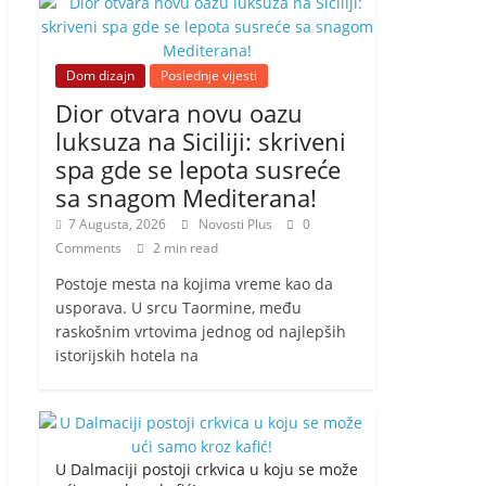
Dom dizajn
Poslednje vijesti
Dior otvara novu oazu
luksuza na Siciliji: skriveni
spa gde se lepota susreće
sa snagom Mediterana!
7 Augusta, 2026
Novosti Plus
0
Comments
2 min read
Postoje mesta na kojima vreme kao da
usporava. U srcu Taormine, među
raskošnim vrtovima jednog od najlepših
istorijskih hotela na
U Dalmaciji postoji crkvica u koju se može