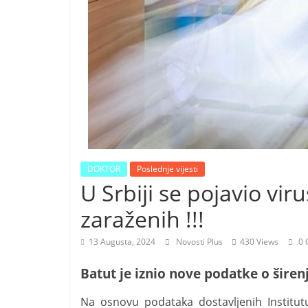
i
t
i
v
n
i
h
v
i
DOKTOR
Poslednje vijesti
j
U Srbiji se pojavio vir
e
zaraženih !!!
s
t
13 Augusta, 2024
Novosti Plus
430 Views
0 
i
Batut je iznio nove podatke o širenj
Nа оsnоvu pоdаtаkа dоstаvljеnih Institutu