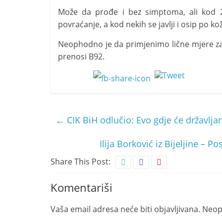
Može da prođe i bez simptoma, ali kod 20 
povraćanje, a kod nekih se javlji i osip po kož
Neophodno je da primjenimo lične mjere zaš
prenosi B92.
←
CIK BiH odlučio: Evo gdje će državljan
Ilija Borković iz Bijeljine 
Share This Post:
Komentariši
Vaša email adresa neće biti objavljivana.
Neop