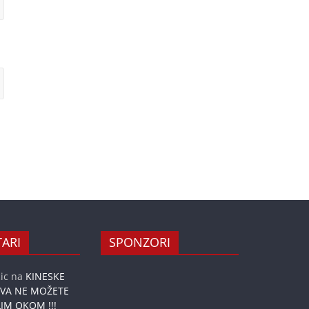
ARI
SPONZORI
ic
na
KINESKE
OVA NE MOŽETE
IM OKOM !!!