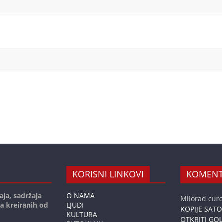
KORISNI LINKOVI
KOMENT
aja, sadržaja
O NAMA
Milorad curc
ja kreiranih od
LJUDI
KOPIJE SAT
KULTURA
OTKRITI GOL