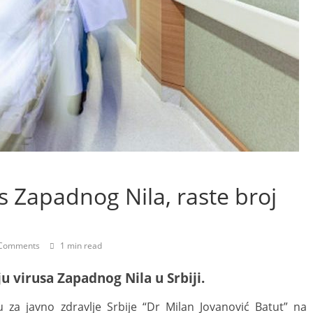
us Zapadnog Nila, raste broj
Comments
1 min read
u virusa Zapadnog Nila u Srbiji.
 zа јаvnо zdrаvljе Srbiје “Dr Milаn Јоvаnоvić Bаtut” nа