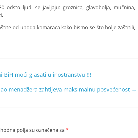
odsto ljudi se javljaju: groznica, glavobolja, mučnina,
i.
tite od uboda komaraca kako bismo se što bolje zaštitili,
i BiH moći glasati u inostranstvu !!!
– Posao menadžera zahtijeva maksimalnu posvećenost
→
hodna polja su označena sa
*