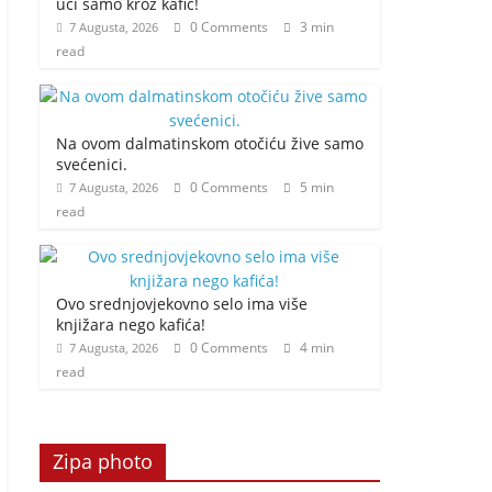
ući samo kroz kafić!
0 Comments
3 min
7 Augusta, 2026
read
Na ovom dalmatinskom otočiću žive samo
svećenici.
0 Comments
5 min
7 Augusta, 2026
read
Ovo srednjovjekovno selo ima više
knjižara nego kafića!
0 Comments
4 min
7 Augusta, 2026
read
Zipa photo