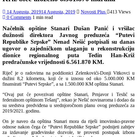
14 Augusta, 2019
14 Augusta, 2019
Novosti Plus
413 Views
0 Comments
1 min read
Načelnik opštine Stanari Dušan Panić i vršilac
dužnosti direktora Javnog preduzeća “Putevi
Republike Srpske” Nenad Nešić potpisali su danas
ugovor o zajedničkom ulaganju u rekonstrukciju
dionice regionalnog puta Tedin Han-Križ
predračunske vrijednosti 6.561.870 KM.
Riječ je o radovima na poddionici Zelenkovići-Donji Vitkovci u
dužini 8,2 kilometra, koji će u iznosu od oko 5.000.000 KM
finansirati “Putevi Srpske”, a sa 1.500.000 KM opština Stanari.
“Ovaj put će povezivati opštine Stanari, Prnjavor i Teslić sa
federalnom opštinom Tešanj”, rekao je Nešić novinaroma i dodao da
su sredstva predviđena u srednjoročnom planu ovog preduzeća za
2019/2021. godinu.
On je naveo da opština Stanari mora da riješi imovinsko-pravne
odnose nakon čega će “Putevi Republike Srpske” podnijeti zahtjev
za izdavanje građevinske dozvole, te provesti postupak izbora