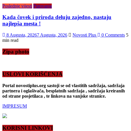
Poslednje vijesti
Putovanja
Kada čovek i priroda deluju zajedno, nastaju
najlepša mesta !
8 Augusta, 2026
7 Augusta, 2026
Novosti Plus
0 Comments
5
min read
Zipa photo
USLOVI KORIŠĆENJA
Portal novostiplus.org sastoji se od vlastitih sadržaja, sadržaja
partnera i oglašivača, besplatnih sadržaja , sadržaja kreiranih
od strane posjetilaca , te linkova na vanjske stranice.
IMPRESUM
KORISNI LINKOVI