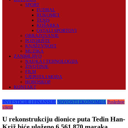
SPORT
FUDBAL
RUKOMET
TENIS
KOŠARKA
OSTALI SPORTOVI
OBRAZOVANJE
POZORIŠTE
KNJIŽEVNOST
MUZIKA
ZANIMLJIVO
NAUKA I TEHNOLOGIJA
ŽIVOTINJE
FILM
LJEPOTA I MODA
HOROSKOP
KONTAKT
INVESTICIJE I FINANSIJE
NOVOSTI EKONOMIJA
Poslednje
vijesti
U rekonstrukciju dionice puta Tedin Han-
Križ biće uloženo 6.561.870 maraka