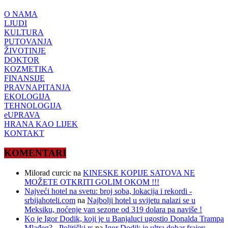
O NAMA
LJUDI
KULTURA
PUTOVANJA
ŽIVOTINJE
DOKTOR
KOZMETIKA
FINANSIJE
PRAVNAPITANJA
EKOLOGIJA
TEHNOLOGIJA
eUPRAVA
HRANA KAO LIJEK
KONTAKT
KOMENTARI
Milorad curcic
na
KINESKE KOPIJE SATOVA NE
MOŽETE OTKRITI GOLIM OKOM !!!
Najveći hotel na svetu: broj soba, lokacija i rekordi -
srbijahoteli.com
na
Najbolji hotel u svijetu nalazi se u
Meksiku, noćenje van sezone od 319 dolara pa naviše !
Ko je Igor Dodik, koji je u Banjaluci ugostio Donalda Trampa
Mlađeg? - Politički.rs
na
Igor Dodik je ultra dobar frajer: