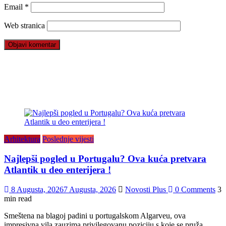
Email
*
Web stranica
Arhitektura
Poslednje vijesti
Najlepši pogled u Portugalu? Ova kuća pretvara
Atlantik u deo enterijera !
8 Augusta, 2026
7 Augusta, 2026
Novosti Plus
0 Comments
3
min read
Smeštena na blagoj padini u portugalskom Algarveu, ova
impresivna vila zauzima privilegovanu poziciju s koje se pruža