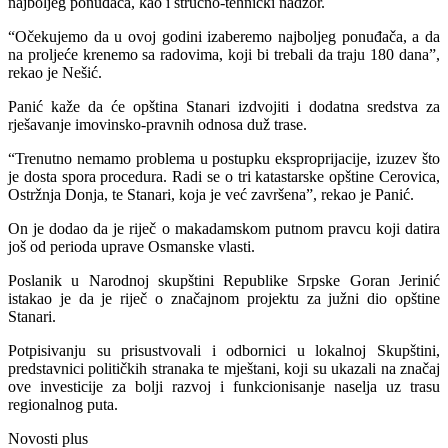
najboljeg ponuđača, kao i stručno-tehnički nadzor.
“Očekujemo da u ovoj godini izaberemo najboljeg ponuđača, a da
na proljeće krenemo sa radovima, koji bi trebali da traju 180 dana”,
rekao je Nešić.
Panić kaže da će opština Stanari izdvojiti i dodatna sredstva za
rješavanje imovinsko-pravnih odnosa duž trase.
“Trenutno nemamo problema u postupku eksproprijacije, izuzev što
je dosta spora procedura. Radi se o tri katastarske opštine Cerovica,
Ostržnja Donja, te Stanari, koja je već završena”, rekao je Panić.
On je dodao da je riječ o makadamskom putnom pravcu koji datira
još od perioda uprave Osmanske vlasti.
Poslanik u Narodnoj skupštini Republike Srpske Goran Jerinić
istakao je da je riječ o značajnom projektu za južni dio opštine
Stanari.
Potpisivanju su prisustvovali i odbornici u lokalnoj Skupštini,
predstavnici političkih stranaka te mještani, koji su ukazali na značaj
ove investicije za bolji razvoj i funkcionisanje naselja uz trasu
regionalnog puta.
Novosti plus