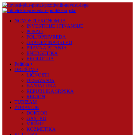
Skip
to
content
Novosti
NOVOSTI EKONOMIJA
Plus
INVESTICIJE I FINANSIJE
POSAO
Portal
POLJOPRIVREDA
pozitivnih
GRAĐEVINARSTVO
vijesti
PRAVNA PITANJA
ENERGETIKA
EKOLOGIJA
Politika +
DRUŠTVO
LIČNOSTI
DEŠAVANJA
BANJALUKA
REPUBLIKA SRPSKA
REGION
TURIZAM
ZDRAVLJE
DOKTOR
GASTRO
VJEŽBE
KOZMETIKA
KULTURA