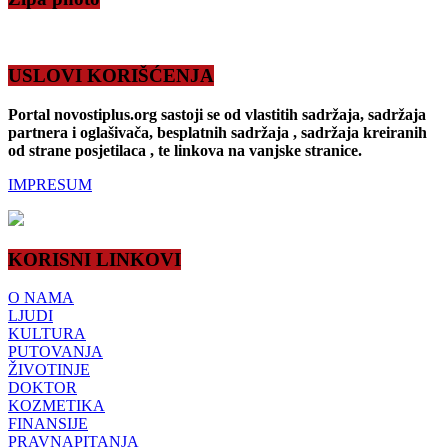
USLOVI KORIŠĆENJA
Portal novostiplus.org sastoji se od vlastitih sadržaja, sadržaja
partnera i oglašivača, besplatnih sadržaja , sadržaja kreiranih
od strane posjetilaca , te linkova na vanjske stranice.
IMPRESUM
KORISNI LINKOVI
O NAMA
LJUDI
KULTURA
PUTOVANJA
ŽIVOTINJE
DOKTOR
KOZMETIKA
FINANSIJE
PRAVNAPITANJA