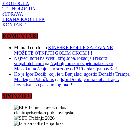
EKOLOGIJA
TEHNOLOGIJA
eUPRAVA
HRANA KAO LIJEK
KONTAKT
KOMENTARI
Milorad curcic
na
KINESKE KOPIJE SATOVA NE
MOŽETE OTKRITI GOLIM OKOM !!!
Najveći hotel na svetu: broj soba, lokacija i rekordi -
srbijahoteli.com
na
Najbolji hotel u svijetu nalazi se u
Meksiku, noćenje van sezone od 319 dolara pa naviše !
Ko je Igor Dodik, koji je u Banjaluci ugostio Donalda Trampa
Mlađeg? - Politički.rs
na
Igor Dodik je ultra dobar frajer:
Povezivali su ga sa mnogima !!!
SPONZORI