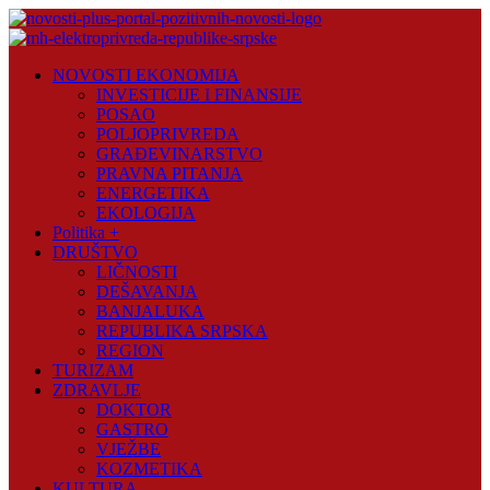
Skip
to
content
Novosti
NOVOSTI EKONOMIJA
Plus
INVESTICIJE I FINANSIJE
POSAO
Portal
POLJOPRIVREDA
pozitivnih
GRAĐEVINARSTVO
vijesti
PRAVNA PITANJA
ENERGETIKA
EKOLOGIJA
Politika +
DRUŠTVO
LIČNOSTI
DEŠAVANJA
BANJALUKA
REPUBLIKA SRPSKA
REGION
TURIZAM
ZDRAVLJE
DOKTOR
GASTRO
VJEŽBE
KOZMETIKA
KULTURA