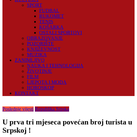
SPORT
FUDBAL
RUKOMET
TENIS
KOŠARKA
OSTALI SPORTOVI
OBRAZOVANJE
POZORIŠTE
KNJIŽEVNOST
MUZIKA
ZANIMLJIVO
NAUKA I TEHNOLOGIJA
ŽIVOTINJE
FILM
LJEPOTA I MODA
HOROSKOP
KONTAKT
Poslednje vijesti
Republika Srpska
U prva tri mjeseca povećan broj turista u
Srpskoj !