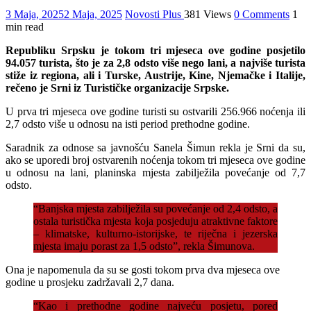
3 Maja, 2025
2 Maja, 2025
Novosti Plus
381 Views
0 Comments
1
min read
Republiku Srpsku je tokom tri mjeseca ove godine posjetilo
94.057 turista, što je za 2,8 odsto više nego lani, a najviše turista
stiže iz regiona, ali i Turske, Austrije, Kine, Njemačke i Italije,
rečeno je Srni iz Turističke organizacije Srpske.
U prva tri mjeseca ove godine turisti su ostvarili 256.966 noćenja ili
2,7 odsto više u odnosu na isti period prethodne godine.
Saradnik za odnose sa javnošću Sanela Šimun rekla je Srni da su,
ako se uporedi broj ostvarenih noćenja tokom tri mjeseca ove godine
u odnosu na lani, planinska mjesta zabilježila povećanje od 7,7
odsto.
“Banjska mjesta zabilježila su povećanje od 2,4 odsto, a
ostala turistička mjesta koja posjeduju atraktivne faktore
– klimatske, kulturno-istorijske, te riječna i jezerska
mjesta imaju porast za 1,5 odsto”, rekla Šimunova.
Ona je napomenula da su se gosti tokom prva dva mjeseca ove
godine u prosjeku zadržavali 2,7 dana.
“Kao i prethodne godine najveću posjetu, pored