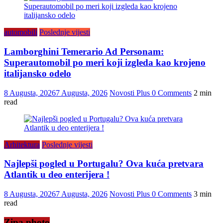
automobili
Poslednje vijesti
Lamborghini Temerario Ad Personam:
Superautomobil po meri koji izgleda kao krojeno
italijansko odelo
8 Augusta, 2026
7 Augusta, 2026
Novosti Plus
0 Comments
2 min
read
Arhitektura
Poslednje vijesti
Najlepši pogled u Portugalu? Ova kuća pretvara
Atlantik u deo enterijera !
8 Augusta, 2026
7 Augusta, 2026
Novosti Plus
0 Comments
3 min
read
Zipa photo