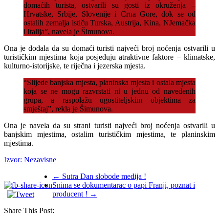
domaćih turista, ostvarili su gosti iz okruženja –
Hrvatske, Srbije, Slovenije i Crna Gore, dok se od
ostalih zemalja ističu Turska, Austrija, Kina, NJemačka
i Italija”, navela je Šimunova.
Ona je dodala da su domaći turisti najveći broj noćenja ostvarili u
turističkim mjestima koja posjeduju atraktivne faktore – klimatske,
kulturno-istorijske, te riječna i jezerska mjesta.
“Slijede banjska mjesta, planinska mjesta i ostala mjesta
koja se ne mogu razvrstati ni u jednu od navedenih
grupa, a raspolažu ugostiteljskim objektima za
smještaj”, rekla je Šimunova.
Ona je navela da su strani turisti najveći broj noćenja ostvarili u
banjskim mjestima, ostalim turističkim mjestima, te planinskim
mjestima.
Izvor: Nezavisne
←
Sutra Dan slobode medija !
Snima se dokumentarac o papi Franji, poznat i
producent !
→
Share This Post: