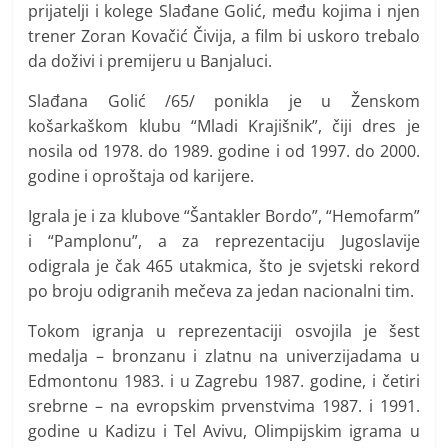
prijatelji i kolege Slađane Golić, među kojima i njen
trener Zoran Kovačić Čivija, a film bi uskoro trebalo
da doživi i premijeru u Banjaluci.
Slađana Golić /65/ ponikla je u Ženskom
košarkaškom klubu “Mladi Krajišnik”, čiji dres je
nosila od 1978. do 1989. godine i od 1997. do 2000.
godine i oproštaja od karijere.
Igrala je i za klubove “Šantakler Bordo”, “Hemofarm”
i “Pamplonu”, a za reprezentaciju Jugoslavije
odigrala je čak 465 utakmica, što je svjetski rekord
po broju odigranih mečeva za jedan nacionalni tim.
Tokom igranja u reprezentaciji osvojila je šest
medalja – bronzanu i zlatnu na univerzijadama u
Edmontonu 1983. i u Zagrebu 1987. godine, i četiri
srebrne – na evropskim prvenstvima 1987. i 1991.
godine u Kadizu i Tel Avivu, Olimpijskim igrama u