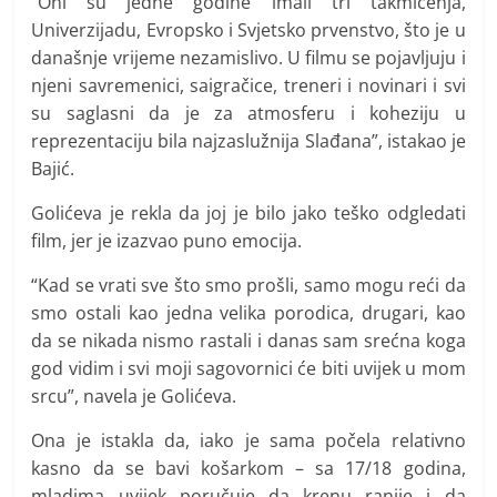
“Oni su jedne godine imali tri takmičenja,
Univerzijadu, Evropsko i Svjetsko prvenstvo, što je u
današnje vrijeme nezamislivo. U filmu se pojavljuju i
njeni savremenici, saigračice, treneri i novinari i svi
su saglasni da je za atmosferu i koheziju u
reprezentaciju bila najzaslužnija Slađana”, istakao je
Bajić.
Golićeva je rekla da joj je bilo jako teško odgledati
film, jer je izazvao puno emocija.
“Kad se vrati sve što smo prošli, samo mogu reći da
smo ostali kao jedna velika porodica, drugari, kao
da se nikada nismo rastali i danas sam srećna koga
god vidim i svi moji sagovornici će biti uvijek u mom
srcu”, navela je Golićeva.
Ona je istakla da, iako je sama počela relativno
kasno da se bavi košarkom – sa 17/18 godina,
mladima uvijek poručuje da krenu ranije i da