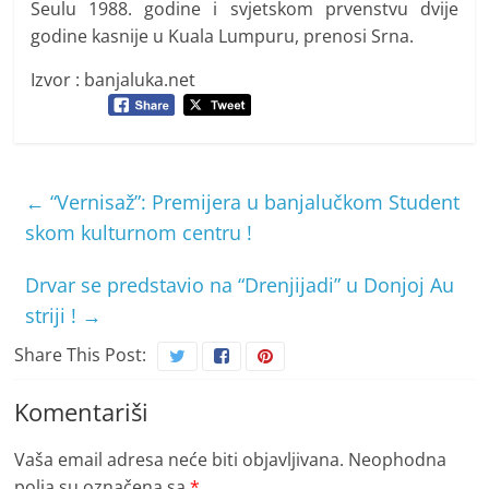
Seulu 1988. godine i svjetskom prvenstvu dvije
godine kasnije u Kuala Lumpuru, prenosi Srna.
Izvor : banjaluka.net
←
“Vernisaž”: Premijera u banjalučkom Student
skom kulturnom centru !
Drvar se predstavio na “Drenjijadi” u Donjoj Au
striji !
→
Share This Post:
Komentariši
Vaša email adresa neće biti objavljivana.
Neophodna
polja su označena sa
*