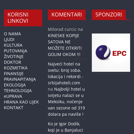
KORISNI
KOMENTARI
SPONZORI
LINKOVI
Milorad curcic
na
O NAMA
KINESKE KOPIJE
LJUDI
SATOVA NE
KULTURA
MOŽETE OTKRITI
PUTOVANJA
GOLIM OKOM !!!
ŽIVOTINJE
DOKTOR
Najveći hotel na
KOZMETIKA
svetu: broj soba,
FINANSIJE
lokacija i rekordi -
PRAVNAPITANJA
srbijahoteli.com
EKOLOGIJA
na
Najbolji hotel u
TEHNOLOGIJA
svijetu nalazi se u
eUPRAVA
Meksiku, noćenje
HRANA KAO LIJEK
KONTAKT
van sezone od 319
dolara pa naviše !
Ko je Igor Dodik,
koji je u Banjaluci