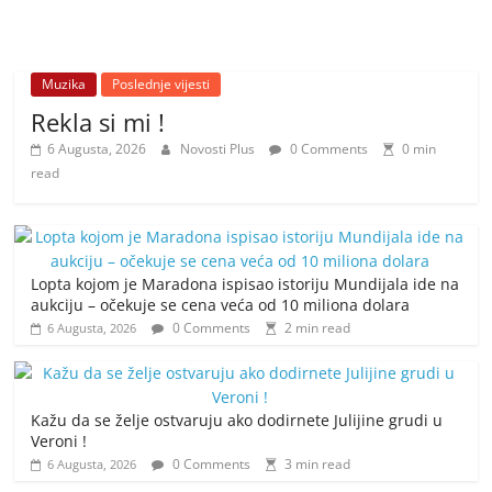
Muzika
Poslednje vijesti
Rekla si mi !
6 Augusta, 2026
Novosti Plus
0 Comments
0 min
read
Lopta kojom je Maradona ispisao istoriju Mundijala ide na
aukciju – očekuje se cena veća od 10 miliona dolara
0 Comments
2 min read
6 Augusta, 2026
Kažu da se želje ostvaruju ako dodirnete Julijine grudi u
Veroni !
0 Comments
3 min read
6 Augusta, 2026