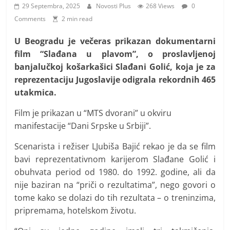
i
29 Septembra, 2025
Novosti Plus
268 Views
0
t
Comments
2 min read
i
U Beogradu je večeras prikazan dokumentarni
v
film “Slađana u plavom”, o proslavljenoj
n
banjalučkoj košarkašici Slađani Golić, koja je za
i
reprezentaciju Jugoslavije odigrala rekordnih 465
h
utakmica.
v
Film je prikazan u “MTS dvorani” u okviru
i
manifestacije “Dani Srpske u Srbiji”.
j
e
Scenarista i režiser LJubiša Bajić rekao je da se film
bavi reprezentativnom karijerom Slađane Golić i
s
obuhvata period od 1980. do 1992. godine, ali da
t
nije baziran na “priči o rezultatima”, nego govori o
i
tome kako se dolazi do tih rezultata – o treninzima,
pripremama, hotelskom životu.