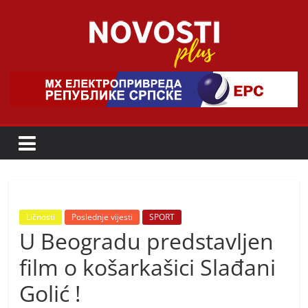
Skip
to
content
Novosti
Plus
P
o
r
t
a
Ličnosti
Poslednje vijesti
SPORT
U Beogradu predstavljen
l
p
film o košarkašici Slađani
o
Golić !
z