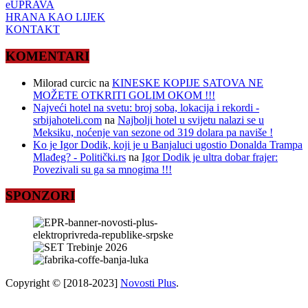
eUPRAVA
HRANA KAO LIJEK
KONTAKT
KOMENTARI
Milorad curcic
na
KINESKE KOPIJE SATOVA NE
MOŽETE OTKRITI GOLIM OKOM !!!
Najveći hotel na svetu: broj soba, lokacija i rekordi -
srbijahoteli.com
na
Najbolji hotel u svijetu nalazi se u
Meksiku, noćenje van sezone od 319 dolara pa naviše !
Ko je Igor Dodik, koji je u Banjaluci ugostio Donalda Trampa
Mlađeg? - Politički.rs
na
Igor Dodik je ultra dobar frajer:
Povezivali su ga sa mnogima !!!
SPONZORI
Copyright © [2018-2023]
Novosti Plus
.