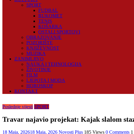
SPORT
FUDBAL
RUKOMET
TENIS
KOŠARKA
OSTALI SPORTOVI
OBRAZOVANJE
POZORIŠTE
KNJIŽEVNOST
MUZIKA
ZANIMLJIVO
NAUKA I TEHNOLOGIJA
ŽIVOTINJE
FILM
LJEPOTA I MODA
HOROSKOP
KONTAKT
Poslednje vijesti
SPORT
Travar najavio projekat: Kajak slalom sta
18 Maja, 2026
18 Maja, 2026
Novosti Plus
185 Views
0 Comments
1