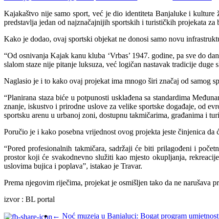
Kajakaštvo nije samo sport, već je dio identiteta Banjaluke i kulture 
predstavlja jedan od najznačajnijih sportskih i turističkih projekata z
Kako je dodao, ovaj sportski objekat ne donosi samo novu infrastruktur
“Od osnivanja Kajak kanu kluba ‘Vrbas’ 1947. godine, pa sve do današn
slalom staze nije pitanje luksuza, već logičan nastavak tradicije duge 
Naglasio je i to kako ovaj projekat ima mnogo širi značaj od samog sp
“Planirana staza biće u potpunosti usklađena sa standardima Međunaro
znanje, iskustvo i prirodne uslove za velike sportske događaje, od 
sportsku arenu u urbanoj zoni, dostupnu takmičarima, građanima i turi
Poručio je i kako posebna vrijednost ovog projekta jeste činjenica da 
“Pored profesionalnih takmičara, sadržaji će biti prilagođeni i poče
prostor koji će svakodnevno služiti kao mjesto okupljanja, rekreacije
uslovima bujica i poplava”, istakao je Travar.
Prema njegovim riječima, projekat je osmišljen tako da ne narušava prir
izvor : BL portal
←
Noć muzeja u Banjaluci: Bogat program umjetnosti, 