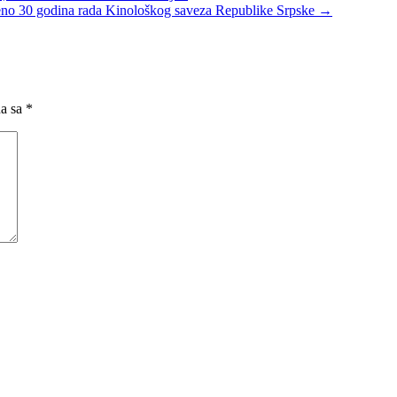
ženo 30 godina rada Kinološkog saveza Republike Srpske
→
na sa
*