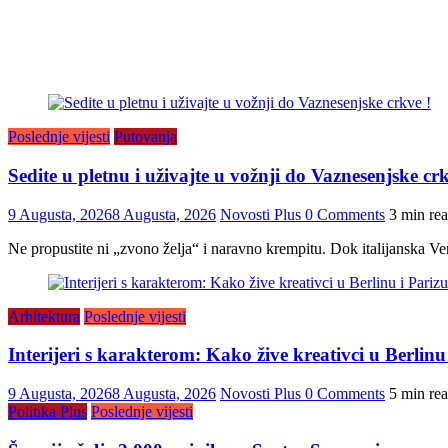
Poslednje vijesti
Putovanja
Sedite u pletnu i uživajte u vožnji do Vaznesenjske crk
9 Augusta, 2026
8 Augusta, 2026
Novosti Plus
0 Comments
3 min re
Ne propustite ni „zvono želja“ i naravno krempitu. Dok italijanska Ven
Arhitektura
Poslednje vijesti
Interijeri s karakterom: Kako žive kreativci u Berlinu
9 Augusta, 2026
8 Augusta, 2026
Novosti Plus
0 Comments
5 min re
Politika Plus
Poslednje vijesti