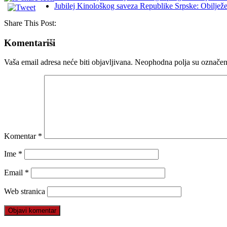
Jubilej Kinološkog saveza Republike Srpske: Obilje
Share This Post:
Komentariši
Vaša email adresa neće biti objavljivana.
Neophodna polja su označe
Komentar
*
Ime
*
Email
*
Web stranica