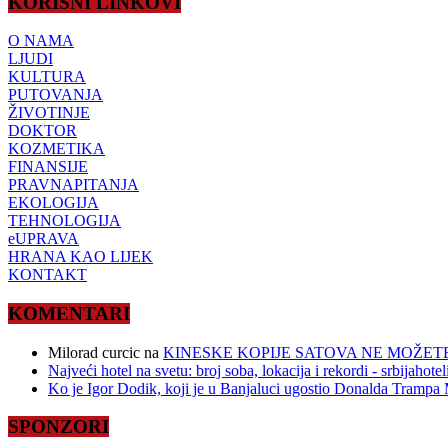
KORISNI LINKOVI
O NAMA
LJUDI
KULTURA
PUTOVANJA
ŽIVOTINJE
DOKTOR
KOZMETIKA
FINANSIJE
PRAVNAPITANJA
EKOLOGIJA
TEHNOLOGIJA
eUPRAVA
HRANA KAO LIJEK
KONTAKT
KOMENTARI
Milorad curcic
na
KINESKE KOPIJE SATOVA NE MOŽETE
Najveći hotel na svetu: broj soba, lokacija i rekordi - srbijahote
Ko je Igor Dodik, koji je u Banjaluci ugostio Donalda Trampa M
SPONZORI