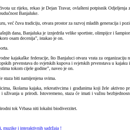
života uz rijeku, rekao je Dejan Travar, ovlašteni potpisnik Odjeljenja
a budućnost Banjaluke.
u, već čuva tradiciju, otvara prostor za razvoj mladih generacija i poz
jih dana, Banjaluka je iznjedrila velike sportiste, olimpijce i šampion
skoro osam decenija”, istakao je on.
orta.
dne kajakaške federacije, što Banjaluci otvara vrata za organizaciju 
evropskih prvenstava do svjetskih kupova i svjetskih prvenstava u kaj
stima tokom cijele godine”, naveo je on.
će staza biti namijenjena svima.
tnicima, školama kajaka, rekreativcima i građanima koji žele aktivno p
 i uživanja u prirodi. Istovremeno, staza će imati i važnu bezbjednosnu
odni tok Vrbasa niti lokalni biodiverzitet.
muzike i interaktivnih sadržaja !