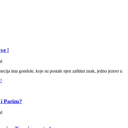
ve !
ad
ecija ima gondole, koje su postale njen zaštitni znak, jedno jezero u
 i Parizu?
ad