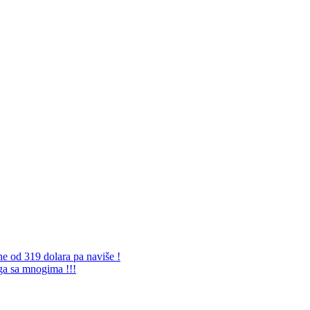
ne od 319 dolara pa naviše !
 ga sa mnogima !!!