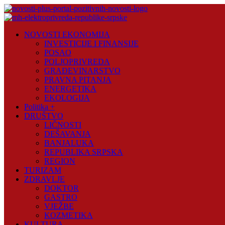
Skip
to
content
Novosti
NOVOSTI EKONOMIJA
Plus
INVESTICIJE I FINANSIJE
POSAO
Portal
POLJOPRIVREDA
pozitivnih
GRAĐEVINARSTVO
vijesti
PRAVNA PITANJA
ENERGETIKA
EKOLOGIJA
Politika +
DRUŠTVO
LIČNOSTI
DEŠAVANJA
BANJALUKA
REPUBLIKA SRPSKA
REGION
TURIZAM
ZDRAVLJE
DOKTOR
GASTRO
VJEŽBE
KOZMETIKA
KULTURA