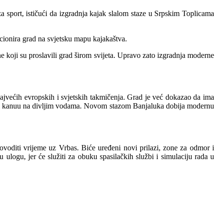
 za sport, ističući da izgradnja kajak slalom staze u Srpskim Toplicama
icionira grad na svjetsku mapu kajakaštva.
e koji su proslavili grad širom svijeta. Upravo zato izgradnja moderne
najvećih evropskih i svjetskih takmičenja. Grad je već dokazao da ima
aku i kanuu na divljim vodama. Novom stazom Banjaluka dobija modernu
rovoditi vrijeme uz Vrbas. Biće uređeni novi prilazi, zone za odmor i
 ulogu, jer će služiti za obuku spasilačkih službi i simulaciju rada u