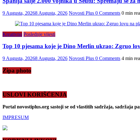
Španija šalje 2.000 vojnika u Seutu: Spremaju se za n
9 Augusta, 2026
8 Augusta, 2026
Novosti Plus
0 Comments
0 min re
Kreativno
Poslednje vijesti
Top 10 pjesama koje je Dino Merlin ukrao: Zgruo lov
9 Augusta, 2026
8 Augusta, 2026
Novosti Plus
0 Comments
4 min re
Zipa photo
USLOVI KORIŠĆENJA
Portal novostiplus.org sastoji se od vlastitih sadržaja, sadržaja p
IMPRESUM