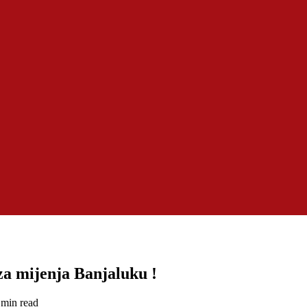
za mijenja Banjaluku !
 min read