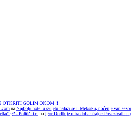
 OTKRITI GOLIM OKOM !!!
li.com
na
Najbolji hotel u svijetu nalazi se u Meksiku, noćenje van sezo
lađeg? - Politički.rs
na
Igor Dodik je ultra dobar frajer: Povezivali su