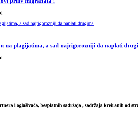
ovi priliv migranata !
ad
u na plagijatima, a sad najrigorozniji da naplati dru
ad
artnera i oglašivača, besplatnih sadržaja , sadržaja kreiranih od stra