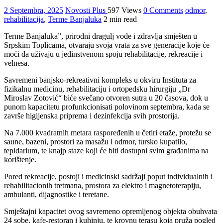
2 Septembra, 2025
Novosti Plus
597 Views
0 Comments
odmor
,
rehabilitacija
,
Terme Banjaluka
2 min read
Terme Banjaluka”, prirodni dragulj vode i zdravlja smješten u
Srpskim Toplicama, otvaraju svoja vrata za sve generacije koje će
moći da uživaju u jedinstvenom spoju rehabilitacije, rekreacije i
velnesa.
Savremeni banjsko-rekreativni kompleks u okviru Instituta za
fizikalnu medicinu, rehabilitaciju i ortopedsku hirurgiju „Dr
Miroslav Zotović“ biće svečano otvoren sutra u 20 časova, dok u
punom kapacitetu profunkcionisati polovinom septembra, kada se
završe higijenska priprema i dezinfekcija svih prostorija.
Na 7.000 kvadratnih metara raspoređenih u četiri etaže, protežu se
saune, bazeni, prostori za masažu i odmor, tursko kupatilo,
tepidarium, te knajp staze koji će biti dostupni svim građanima na
korištenje.
Pored rekreacije, postoji i medicinski sadržaji poput individualnih i
rehabilitacionih tretmana, prostora za elektro i magnetoterapiju,
ambulanti, dijagnostike i teretane.
Smještajni kapacitet ovog savremeno opremljenog objekta obuhvata
24 sobe, kafe-restoran i kuhinju, te krovnu terasu koja pruža pogled