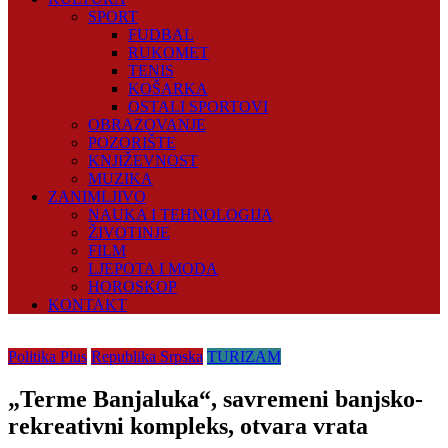
SPORT
FUDBAL
RUKOMET
TENIS
KOŠARKA
OSTALI SPORTOVI
OBRAZOVANJE
POZORIŠTE
KNJIŽEVNOST
MUZIKA
ZANIMLJIVO
NAUKA I TEHNOLOGIJA
ŽIVOTINJE
FILM
LJEPOTA I MODA
HOROSKOP
KONTAKT
Politika Plus
Republika Srpska
TURIZAM
„Terme Banjaluka“, savremeni banjsko-
rekreativni kompleks, otvara vrata