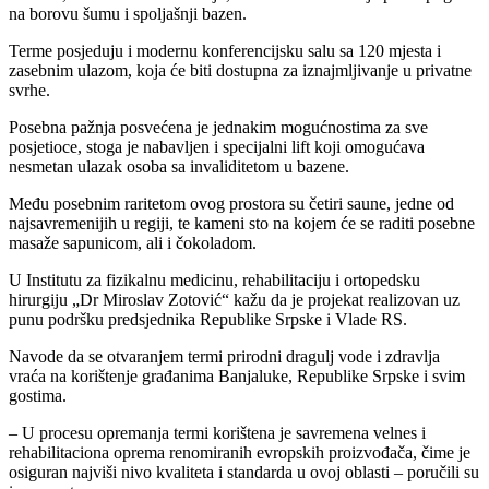
na borovu šumu i spoljašnji bazen.
Terme posjeduju i modernu konferencijsku salu sa 120 mjesta i
zasebnim ulazom, koja će biti dostupna za iznajmljivanje u privatne
svrhe.
Posebna pažnja posvećena je jednakim mogućnostima za sve
posjetioce, stoga je nabavljen i specijalni lift koji omogućava
nesmetan ulazak osoba sa invaliditetom u bazene.
Među posebnim raritetom ovog prostora su četiri saune, jedne od
najsavremenijih u regiji, te kameni sto na kojem će se raditi posebne
masaže sapunicom, ali i čokoladom.
U Institutu za fizikalnu medicinu, rehabilitaciju i ortopedsku
hirurgiju „Dr Miroslav Zotović“ kažu da je projekat realizovan uz
punu podršku predsjednika Republike Srpske i Vlade RS.
Navode da se otvaranjem termi prirodni dragulj vode i zdravlja
vraća na korištenje građanima Banjaluke, Republike Srpske i svim
gostima.
– U procesu opremanja termi korištena je savremena velnes i
rehabilitaciona oprema renomiranih evropskih proizvođača, čime je
osiguran najviši nivo kvaliteta i standarda u ovoj oblasti – poručili su