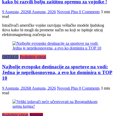
kako bi razvili bolju zaštitnu opremu za vojnike !
9 Augusta, 2026
8 Augusta, 2026
Novosti Plus
0 Comments
3 min
read
Istraživači američke vojske razvijaju veštačke modele ljudskog
tkiva kako bi mogli da promene način na koji se ispituje uticaj
elektromagnetnog zračenja na
OSTALO
Poslednje vijesti
Najbolje evropske destinacije za sportove na vodi:
Jedna je neprikosnovena, a evo ko dominira u TOP
10
9 Augusta, 2026
8 Augusta, 2026
Novosti Plus
0 Comments
3 min
read
Poslednje vijesti
Sajmovi