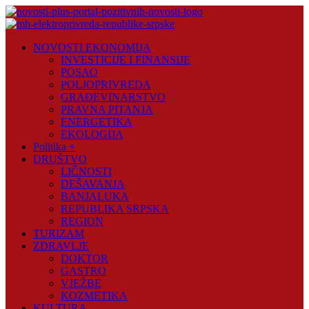
Skip
to
content
Novosti
NOVOSTI EKONOMIJA
Plus
INVESTICIJE I FINANSIJE
POSAO
Portal
POLJOPRIVREDA
pozitivnih
GRAĐEVINARSTVO
vijesti
PRAVNA PITANJA
ENERGETIKA
EKOLOGIJA
Politika +
DRUŠTVO
LIČNOSTI
DEŠAVANJA
BANJALUKA
REPUBLIKA SRPSKA
REGION
TURIZAM
ZDRAVLJE
DOKTOR
GASTRO
VJEŽBE
KOZMETIKA
KULTURA