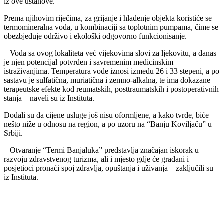
iz ove ustanove.
Prema njihovim riječima, za grijanje i hlađenje objekta koristiće se
termomineralna voda, u kombinaciji sa toplotnim pumpama, čime se
obezbjeđuje održivo i ekološki odgovorno funkcionisanje.
– Voda sa ovog lokaliteta već vijekovima slovi za ljekovitu, a danas
je njen potencijal potvrđen i savremenim medicinskim
istraživanjima. Temperatura vode iznosi između 26 i 33 stepeni, a po
sastavu je sulfatična, muriatična i zemno-alkalna, te ima dokazane
terapeutske efekte kod reumatskih, posttraumatskih i postoperativnih
stanja – naveli su iz Instituta.
Dodali su da cijene usluge još nisu oformljene, a kako tvrde, biće
nešto niže u odnosu na region, a po uzoru na “Banju Koviljaču” u
Srbiji.
– Otvaranje “Termi Banjaluka” predstavlja značajan iskorak u
razvoju zdravstvenog turizma, ali i mjesto gdje će građani i
posjetioci pronaći spoj zdravlja, opuštanja i uživanja – zaključili su
iz Instituta.