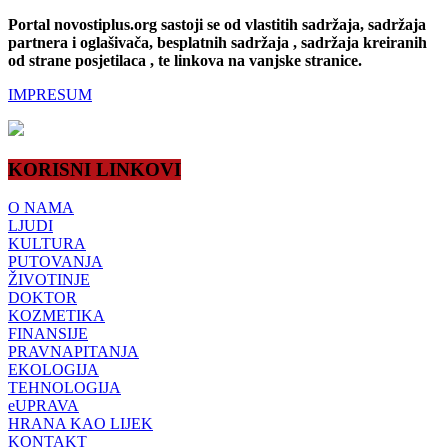
Portal novostiplus.org sastoji se od vlastitih sadržaja, sadržaja
partnera i oglašivača, besplatnih sadržaja , sadržaja kreiranih
od strane posjetilaca , te linkova na vanjske stranice.
IMPRESUM
KORISNI LINKOVI
O NAMA
LJUDI
KULTURA
PUTOVANJA
ŽIVOTINJE
DOKTOR
KOZMETIKA
FINANSIJE
PRAVNAPITANJA
EKOLOGIJA
TEHNOLOGIJA
eUPRAVA
HRANA KAO LIJEK
KONTAKT