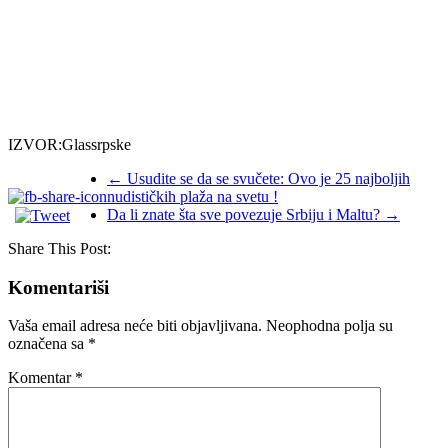
IZVOR:Glassrpske
←
Usudite se da se svučete: Ovo je 25 najboljih
nudističkih plaža na svetu !
Da li znate šta sve povezuje Srbiju i Maltu?
→
Share This Post:
Komentariši
Vaša email adresa neće biti objavljivana.
Neophodna polja su
označena sa
*
Komentar
*