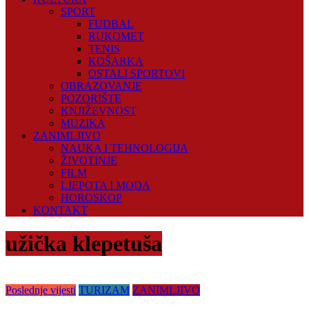
SPORT
FUDBAL
RUKOMET
TENIS
KOŠARKA
OSTALI SPORTOVI
OBRAZOVANJE
POZORIŠTE
KNJIŽEVNOST
MUZIKA
ZANIMLJIVO
NAUKA I TEHNOLOGIJA
ŽIVOTINJE
FILM
LJEPOTA I MODA
HOROSKOP
KONTAKT
užička klepetuša
Poslednje vijesti
TURIZAM
ZANIMLJIVO