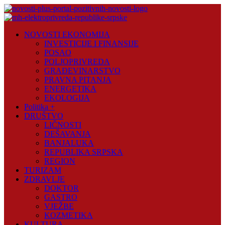
Skip
to
content
Novosti
NOVOSTI EKONOMIJA
Plus
INVESTICIJE I FINANSIJE
POSAO
Portal
POLJOPRIVREDA
pozitivnih
GRAĐEVINARSTVO
vijesti
PRAVNA PITANJA
ENERGETIKA
EKOLOGIJA
Politika +
DRUŠTVO
LIČNOSTI
DEŠAVANJA
BANJALUKA
REPUBLIKA SRPSKA
REGION
TURIZAM
ZDRAVLJE
DOKTOR
GASTRO
VJEŽBE
KOZMETIKA
KULTURA