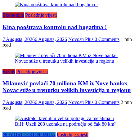
Ekonomija
Poslednje vijesti
Kina pooštrava kontrolu nad bogatima !
7 Augusta, 2026
6 Augusta, 2026
Novosti Plus
0 Comments
1 min
read
Biznis
Poslednje vijesti
Milanović povlači 70 miliona KM iz Nove banke:
Novac stiže u trenutku velikih investicija u regionu
7 Augusta, 2026
6 Augusta, 2026
Novosti Plus
0 Comments
2 min
read
NOVOSTI EKONOMIJA
Poslednje vijesti