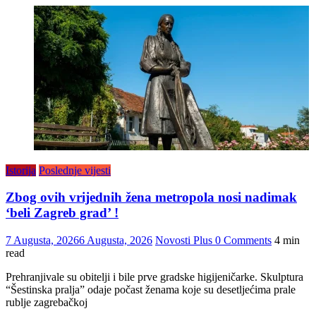
Istorija
Poslednje vijesti
Zbog ovih vrijednih žena metropola nosi nadimak
‘beli Zagreb grad’ !
7 Augusta, 2026
6 Augusta, 2026
Novosti Plus
0 Comments
4 min
read
Prehranjivale su obitelji i bile prve gradske higijeničarke. Skulptura
“Šestinska pralja” odaje počast ženama koje su desetljećima prale
rublje zagrebačkoj