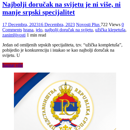
Najbolji doručak na svijetu je ni više, ni
manje srpski specijalitet
17 Decembra, 2023
16 Decembra, 2023
Novosti Plus
722 Views
0
Comments
hrana
,
jelo
,
najbolji doručak na svijetu
,
užička klepetuša
,
zanimljivosti
1 min read
Jedan od omiljenih srpskih specijaliteta, tzv. “užička kompletuša”,
pobijedio je konkurenciju i istakao se kao najbolji doručak na
svijetu. U
Saznaj više