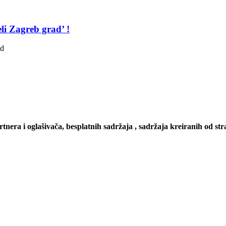
li Zagreb grad’ !
ad
artnera i oglašivača, besplatnih sadržaja , sadržaja kreiranih od stra