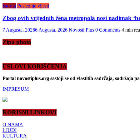
Istorija
Poslednje vijesti
Zbog ovih vrijednih žena metropola nosi nadimak ‘be
7 Augusta, 2026
6 Augusta, 2026
Novosti Plus
0 Comments
4 min re
Zipa photo
USLOVI KORIŠĆENJA
Portal novostiplus.org sastoji se od vlastitih sadržaja, sadržaja p
IMPRESUM
KORISNI LINKOVI
O NAMA
LJUDI
KULTURA