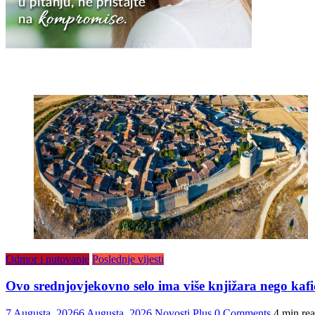
Odmor i putovanje
Poslednje vijesti
Ovo srednjovjekovno selo ima više knjižara nego kafi
7 Augusta, 2026
6 Augusta, 2026
Novosti Plus
0 Comments
4 min re