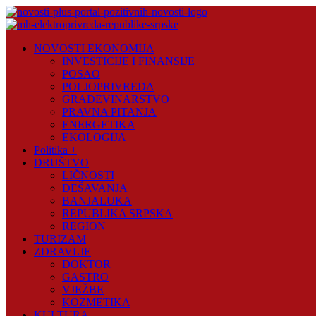
Skip
to
content
Novosti
NOVOSTI EKONOMIJA
Plus
INVESTICIJE I FINANSIJE
POSAO
Portal
POLJOPRIVREDA
pozitivnih
GRAĐEVINARSTVO
vijesti
PRAVNA PITANJA
ENERGETIKA
EKOLOGIJA
Politika +
DRUŠTVO
LIČNOSTI
DEŠAVANJA
BANJALUKA
REPUBLIKA SRPSKA
REGION
TURIZAM
ZDRAVLJE
DOKTOR
GASTRO
VJEŽBE
KOZMETIKA
KULTURA