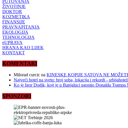
PUTOVANJA
ŽIVOTINJE
DOKTOR
KOZMETIKA
FINANSIJE
PRAVNAPITANJA
EKOLOGIJA
TEHNOLOGIJA
eUPRAVA
HRANA KAO LIJEK
KONTAKT
KOMENTARI
Milorad curcic
na
KINESKE KOPIJE SATOVA NE MOŽETE
Najveći hotel na svetu: broj soba, lokacija i rekordi - srbijahote
Ko je Igor Dodik, koji je u Banjaluci ugostio Donalda Trampa M
SPONZORI