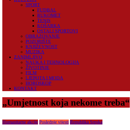
SPORT
FUDBAL
RUKOMET
TENIS
KOŠARKA
OSTALI SPORTOVI
OBRAZOVANJE
POZORIŠTE
KNJIŽEVNOST
MUZIKA
ZANIMLJIVO
NAUKA I TEHNOLOGIJA
ŽIVOTINJE
FILM
LJEPOTA I MODA
HOROSKOP
KONTAKT
„Umjetnost koja nekome treba“
Humanitarne akcije
Poslednje vijesti
Republika Srpska