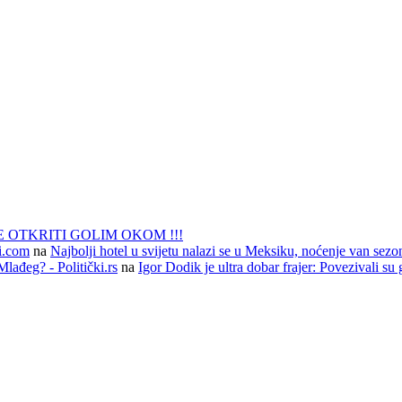
 OTKRITI GOLIM OKOM !!!
li.com
na
Najbolji hotel u svijetu nalazi se u Meksiku, noćenje van sezo
lađeg? - Politički.rs
na
Igor Dodik je ultra dobar frajer: Povezivali su