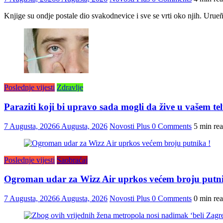
Knjige su ondje postale dio svakodnevice i sve se vrti oko njih. Urue
Poslednje vijesti
Zdravlje
Paraziti koji bi upravo sada mogli da žive u vašem tel
7 Augusta, 2026
6 Augusta, 2026
Novosti Plus
0 Comments
5 min re
Poslednje vijesti
Saobraćaj
Ogroman udar za Wizz Air uprkos većem broju putni
7 Augusta, 2026
6 Augusta, 2026
Novosti Plus
0 Comments
0 min re