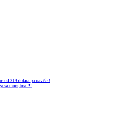
ne od 319 dolara pa naviše !
 ga sa mnogima !!!