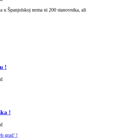
ña u Španjolskoj nema ni 200 stanovnika, ali
u !
ad
ka !
ad