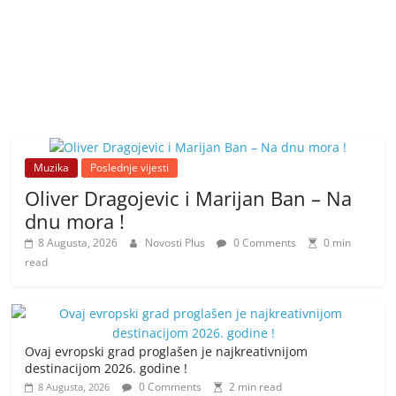
Muzika
Poslednje vijesti
Oliver Dragojevic i Marijan Ban – Na
dnu mora !
8 Augusta, 2026
Novosti Plus
0 Comments
0 min
read
Ovaj evropski grad proglašen je najkreativnijom
destinacijom 2026. godine !
0 Comments
2 min read
8 Augusta, 2026