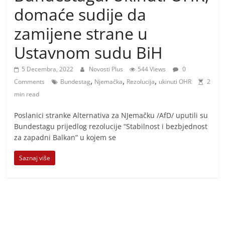
i
domaće sudije da
t
zamijene strane u
i
v
Ustavnom sudu BiH
n
5 Decembra, 2022
Novosti Plus
544 Views
0
i
,
,
,
Comments
Bundestag
Njemačka
Rezolucija
ukinuti OHR
2
h
min read
v
i
Poslanici stranke Alternativa za NJemačku /AfD/ uputili su
Bundestagu prijedlog rezolucije “Stabilnost i bezbjednost
j
za zapadni Balkan” u kojem se
e
s
Saznaj više
t
i