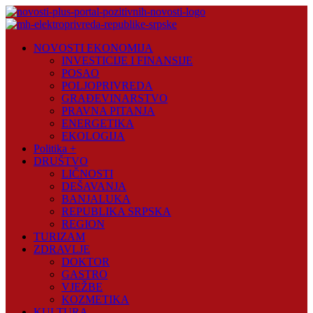
Skip
to
content
Novosti
NOVOSTI EKONOMIJA
Plus
INVESTICIJE I FINANSIJE
POSAO
Portal
POLJOPRIVREDA
pozitivnih
GRAĐEVINARSTVO
vijesti
PRAVNA PITANJA
ENERGETIKA
EKOLOGIJA
Politika +
DRUŠTVO
LIČNOSTI
DEŠAVANJA
BANJALUKA
REPUBLIKA SRPSKA
REGION
TURIZAM
ZDRAVLJE
DOKTOR
GASTRO
VJEŽBE
KOZMETIKA
KULTURA