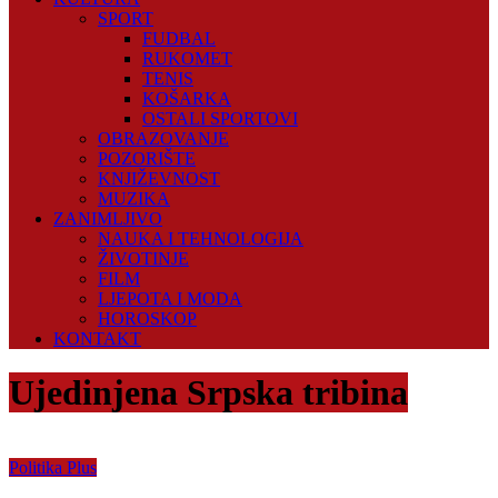
SPORT
FUDBAL
RUKOMET
TENIS
KOŠARKA
OSTALI SPORTOVI
OBRAZOVANJE
POZORIŠTE
KNJIŽEVNOST
MUZIKA
ZANIMLJIVO
NAUKA I TEHNOLOGIJA
ŽIVOTINJE
FILM
LJEPOTA I MODA
HOROSKOP
KONTAKT
Ujedinjena Srpska tribina
Politika Plus