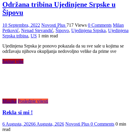
Održana tribina Ujedinjene Srpske u
Šipovu
10 Septembra, 2022
Novosti Plus
717 Views
0 Comments
Milan
Petković
,
Nenad Stevandić
,
Šipovo
,
Ujedinjena Srpska
,
Ujedinjena
Srpska tribina
,
US
1 min read
Ujedinjena Srpska je ponovo pokazala da su sve sale u kojima se
održavaju njihova okupljanja nedovoljno velike da prime sve
Saznaj više
Muzika
Poslednje vijesti
Rekla si mi !
6 Augusta, 2026
6 Augusta, 2026
Novosti Plus
0 Comments
0 min
read