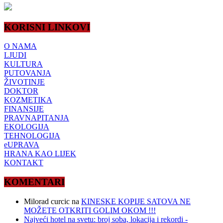
KORISNI LINKOVI
O NAMA
LJUDI
KULTURA
PUTOVANJA
ŽIVOTINJE
DOKTOR
KOZMETIKA
FINANSIJE
PRAVNAPITANJA
EKOLOGIJA
TEHNOLOGIJA
eUPRAVA
HRANA KAO LIJEK
KONTAKT
KOMENTARI
Milorad curcic
na
KINESKE KOPIJE SATOVA NE
MOŽETE OTKRITI GOLIM OKOM !!!
Najveći hotel na svetu: broj soba, lokacija i rekordi -