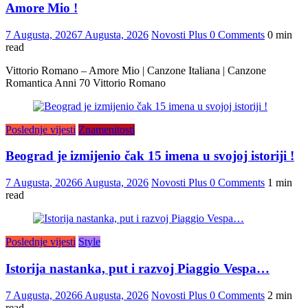
Amore Mio !
7 Augusta, 2026
7 Augusta, 2026
Novosti Plus
0 Comments
0 min
read
Vittorio Romano – Amore Mio | Canzone Italiana | Canzone
Romantica Anni 70 Vittorio Romano
Poslednje vijesti
Znamenitosti
Beograd je izmijenio čak 15 imena u svojoj istoriji !
7 Augusta, 2026
6 Augusta, 2026
Novosti Plus
0 Comments
1 min
read
Poslednje vijesti
Style
Istorija nastanka, put i razvoj Piaggio Vespa…
7 Augusta, 2026
6 Augusta, 2026
Novosti Plus
0 Comments
2 min
read