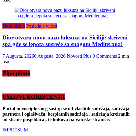
Dom dizajn
Poslednje vijesti
Dior otvara novu oazu luksuza na Siciliji: skriveni
spa gde se lepota susreće sa snagom Mediterana!
7 Augusta, 2026
6 Augusta, 2026
Novosti Plus
0 Comments
2 min
read
Zipa photo
USLOVI KORIŠĆENJA
Portal novostiplus.org sastoji se od vlastitih sadržaja, sadržaja
partnera i oglašivača, besplatnih sadržaja , sadržaja kreiranih
od strane posjetilaca , te linkova na vanjske stranice.
IMPRESUM