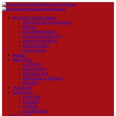
Skip
to
content
Novosti
NOVOSTI EKONOMIJA
Plus
INVESTICIJE I FINANSIJE
POSAO
Portal
POLJOPRIVREDA
pozitivnih
GRAĐEVINARSTVO
vijesti
PRAVNA PITANJA
ENERGETIKA
EKOLOGIJA
Politika +
DRUŠTVO
LIČNOSTI
DEŠAVANJA
BANJALUKA
REPUBLIKA SRPSKA
REGION
TURIZAM
ZDRAVLJE
DOKTOR
GASTRO
VJEŽBE
KOZMETIKA
KULTURA