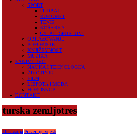
SPORT
FUDBAL
RUKOMET
TENIS
KOŠARKA
OSTALI SPORTOVI
OBRAZOVANJE
POZORIŠTE
KNJIŽEVNOST
MUZIKA
ZANIMLJIVO
NAUKA I TEHNOLOGIJA
ŽIVOTINJE
FILM
LJEPOTA I MODA
HOROSKOP
KONTAKT
turska zemljotres
Dešavanja
Poslednje vijesti