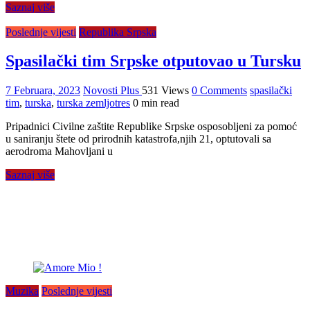
Saznaj više
Poslednje vijesti
Republika Srpska
Spasilački tim Srpske otputovao u Tursku
7 Februara, 2023
Novosti Plus
531 Views
0 Comments
spasilački
tim
,
turska
,
turska zemljotres
0 min read
Pripadnici Civilne zaštite Republike Srpske osposobljeni za pomoć
u saniranju štete od prirodnih katastrofa,njih 21, optutovali sa
aerodroma Mahovljani u
Saznaj više
Muzika
Poslednje vijesti