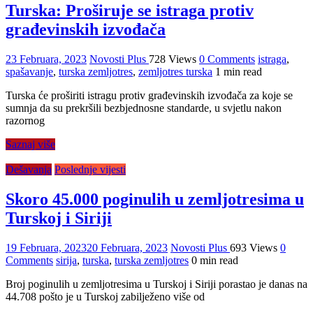
Turska: Proširuje se istraga protiv
građevinskih izvođača
23 Februara, 2023
Novosti Plus
728 Views
0 Comments
istraga
,
spašavanje
,
turska zemljotres
,
zemljotres turska
1 min read
Turska će proširiti istragu protiv građevinskih izvođača za koje se
sumnja da su prekršili bezbjednosne standarde, u svjetlu nakon
razornog
Saznaj više
Dešavanja
Poslednje vijesti
Skoro 45.000 poginulih u zemljotresima u
Turskoj i Siriji
19 Februara, 2023
20 Februara, 2023
Novosti Plus
693 Views
0
Comments
sirija
,
turska
,
turska zemljotres
0 min read
Broj poginulih u zemljotresima u Turskoj i Siriji porastao je danas na
44.708 pošto je u Turskoj zabilježeno više od