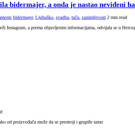
la bidermajer, a onda je nastao neviđeni 
ments
bidermajer
,
Ljubuško
,
svadba
,
tuča
,
zanimljivosti
2 min read
eži Instagram, a prema objavljenim informacijama, odvijala se u Herce
ad
ko od proizvođača može da se prestroji i grupiše tamo