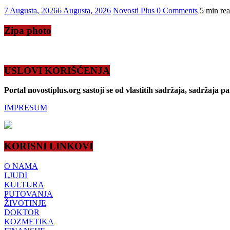
7 Augusta, 2026
6 Augusta, 2026
Novosti Plus
0 Comments
5 min re
Zipa photo
USLOVI KORIŠĆENJA
Portal novostiplus.org sastoji se od vlastitih sadržaja, sadržaja p
IMPRESUM
KORISNI LINKOVI
O NAMA
LJUDI
KULTURA
PUTOVANJA
ŽIVOTINJE
DOKTOR
KOZMETIKA