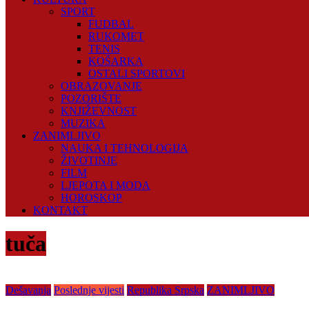
SPORT
FUDBAL
RUKOMET
TENIS
KOŠARKA
OSTALI SPORTOVI
OBRAZOVANJE
POZORIŠTE
KNJIŽEVNOST
MUZIKA
ZANIMLJIVO
NAUKA I TEHNOLOGIJA
ŽIVOTINJE
FILM
LJEPOTA I MODA
HOROSKOP
KONTAKT
tuča
Dešavanja
Poslednje vijesti
Republika Srpska
ZANIMLJIVO