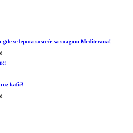
pa gde se lepota susreće sa snagom Mediterana!
ad
roz kafić!
ad