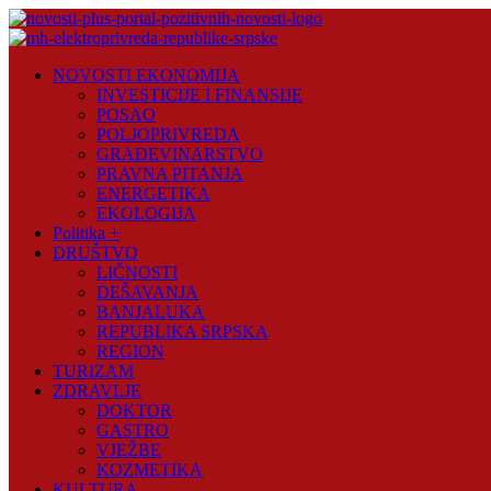
Skip
to
content
Novosti
NOVOSTI EKONOMIJA
Plus
INVESTICIJE I FINANSIJE
POSAO
Portal
POLJOPRIVREDA
pozitivnih
GRAĐEVINARSTVO
vijesti
PRAVNA PITANJA
ENERGETIKA
EKOLOGIJA
Politika +
DRUŠTVO
LIČNOSTI
DEŠAVANJA
BANJALUKA
REPUBLIKA SRPSKA
REGION
TURIZAM
ZDRAVLJE
DOKTOR
GASTRO
VJEŽBE
KOZMETIKA
KULTURA