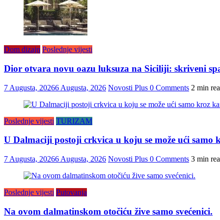
Dom dizajn
Poslednje vijesti
Dior otvara novu oazu luksuza na Siciliji: skriveni s
7 Augusta, 2026
6 Augusta, 2026
Novosti Plus
0 Comments
2 min re
Poslednje vijesti
TURIZAM
U Dalmaciji postoji crkvica u koju se može ući samo k
7 Augusta, 2026
6 Augusta, 2026
Novosti Plus
0 Comments
3 min re
Poslednje vijesti
Putovanja
Na ovom dalmatinskom otočiću žive samo svećenici.