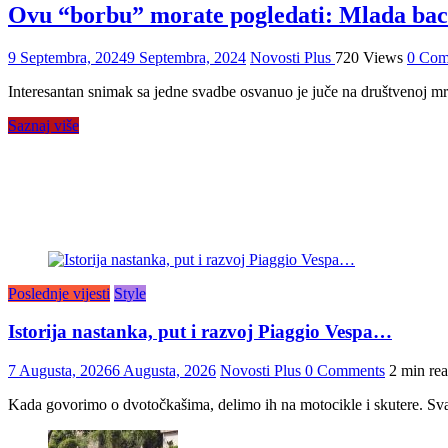
Ovu “borbu” morate pogledati: Mlada baci
9 Septembra, 2024
9 Septembra, 2024
Novosti Plus
720 Views
0 Com
Interesantan snimak sa jedne svadbe osvanuo je juče na društvenoj mr
Saznaj više
Poslednje vijesti
Style
Istorija nastanka, put i razvoj Piaggio Vespa…
7 Augusta, 2026
6 Augusta, 2026
Novosti Plus
0 Comments
2 min re
Kada govorimo o dvotočkašima, delimo ih na motocikle i skutere. Sva