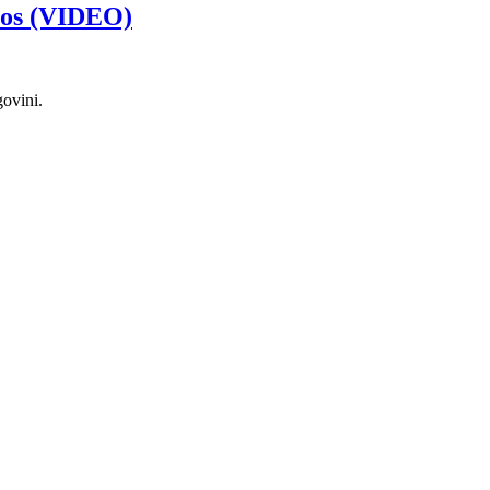
haos (VIDEO)
govini.