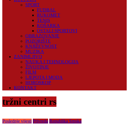
SPORT
FUDBAL
RUKOMET
TENIS
KOŠARKA
OSTALI SPORTOVI
OBRAZOVANJE
POZORIŠTE
KNJIŽEVNOST
MUZIKA
ZANIMLJIVO
NAUKA I TEHNOLOGIJA
ŽIVOTINJE
FILM
LJEPOTA I MODA
HOROSKOP
KONTAKT
tržni centri rs
Poslednje vijesti
Privreda
Republika Srpska