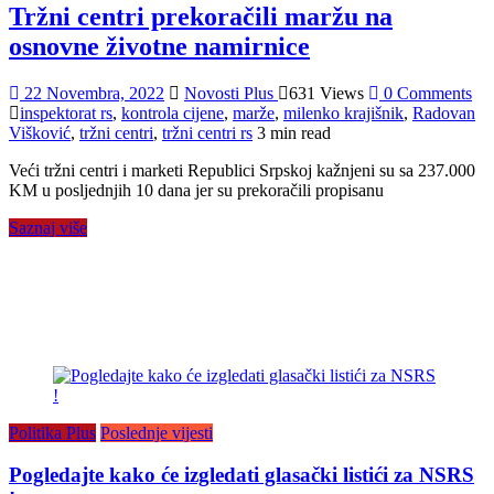
Tržni centri prekoračili maržu na
osnovne životne namirnice
22 Novembra, 2022
Novosti Plus
631 Views
0 Comments
inspektorat rs
,
kontrola cijene
,
marže
,
milenko krajišnik
,
Radovan
Višković
,
tržni centri
,
tržni centri rs
3 min read
Veći tržni centri i marketi Republici Srpskoj kažnjeni su sa 237.000
KM u posljednjih 10 dana jer su prekoračili propisanu
Saznaj više
Politika Plus
Poslednje vijesti
Pogledajte kako će izgledati glasački listići za NSRS