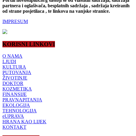
Portal novostiplus.org sastoji se od vlastitih sadržaja, sadržaja
partnera i oglašivača, besplatnih sadržaja , sadržaja kreiranih
od strane posjetilaca , te linkova na vanjske stranice.
IMPRESUM
KORISNI LINKOVI
O NAMA
LJUDI
KULTURA
PUTOVANJA
ŽIVOTINJE
DOKTOR
KOZMETIKA
FINANSIJE
PRAVNAPITANJA
EKOLOGIJA
TEHNOLOGIJA
eUPRAVA
HRANA KAO LIJEK
KONTAKT