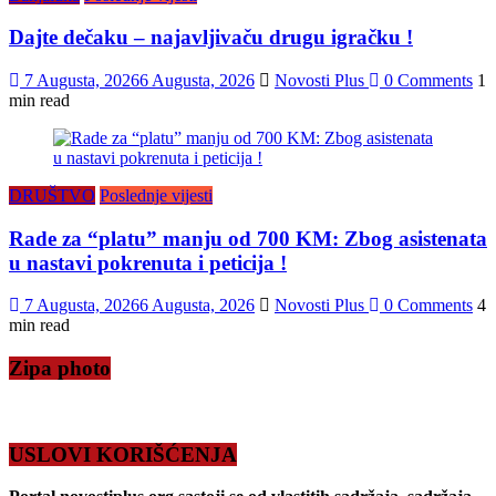
Dajte dečaku – najavljivaču drugu igračku !
7 Augusta, 2026
6 Augusta, 2026
Novosti Plus
0 Comments
1
min read
DRUŠTVO
Poslednje vijesti
Rade za “platu” manju od 700 KM: Zbog asistenata
u nastavi pokrenuta i peticija !
7 Augusta, 2026
6 Augusta, 2026
Novosti Plus
0 Comments
4
min read
Zipa photo
USLOVI KORIŠĆENJA