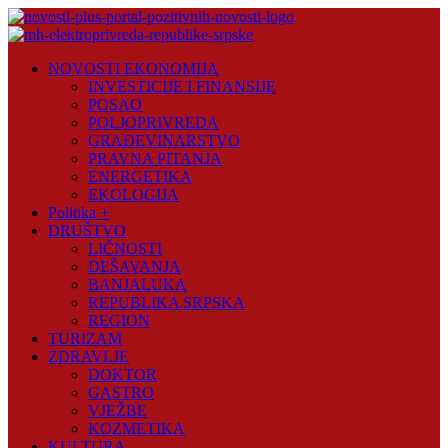
Skip
to
content
Novosti
NOVOSTI EKONOMIJA
Plus
INVESTICIJE I FINANSIJE
POSAO
Portal
POLJOPRIVREDA
pozitivnih
GRAĐEVINARSTVO
vijesti
PRAVNA PITANJA
ENERGETIKA
EKOLOGIJA
Politika +
DRUŠTVO
LIČNOSTI
DEŠAVANJA
BANJALUKA
REPUBLIKA SRPSKA
REGION
TURIZAM
ZDRAVLJE
DOKTOR
GASTRO
VJEŽBE
KOZMETIKA
KULTURA