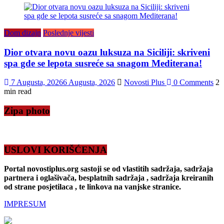
Dom dizajn
Poslednje vijesti
Dior otvara novu oazu luksuza na Siciliji: skriveni
spa gde se lepota susreće sa snagom Mediterana!
7 Augusta, 2026
6 Augusta, 2026
Novosti Plus
0 Comments
2
min read
Zipa photo
USLOVI KORIŠĆENJA
Portal novostiplus.org sastoji se od vlastitih sadržaja, sadržaja
partnera i oglašivača, besplatnih sadržaja , sadržaja kreiranih
od strane posjetilaca , te linkova na vanjske stranice.
IMPRESUM