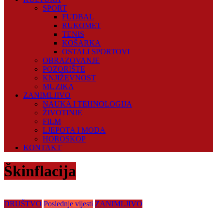
SPORT
FUDBAL
RUKOMET
TENIS
KOŠARKA
OSTALI SPORTOVI
OBRAZOVANJE
POZORIŠTE
KNJIŽEVNOST
MUZIKA
ZANIMLJIVO
NAUKA I TEHNOLOGIJA
ŽIVOTINJE
FILM
LJEPOTA I MODA
HOROSKOP
KONTAKT
Škinflacija
DRUŠTVO
Poslednje vijesti
ZANIMLJIVO