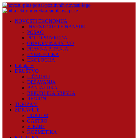
Skip
to
content
Novosti
NOVOSTI EKONOMIJA
Plus
INVESTICIJE I FINANSIJE
POSAO
Portal
POLJOPRIVREDA
pozitivnih
GRAĐEVINARSTVO
vijesti
PRAVNA PITANJA
ENERGETIKA
EKOLOGIJA
Politika +
DRUŠTVO
LIČNOSTI
DEŠAVANJA
BANJALUKA
REPUBLIKA SRPSKA
REGION
TURIZAM
ZDRAVLJE
DOKTOR
GASTRO
VJEŽBE
KOZMETIKA
KULTURA