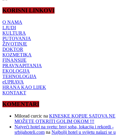
KORISNI LINKOVI
O NAMA
LJUDI
KULTURA
PUTOVANJA
ŽIVOTINJE
DOKTOR
KOZMETIKA
FINANSIJE
PRAVNAPITANJA
EKOLOGIJA
TEHNOLOGIJA
eUPRAVA
HRANA KAO LIJEK
KONTAKT
KOMENTARI
Milorad curcic
na
KINESKE KOPIJE SATOVA NE
MOŽETE OTKRITI GOLIM OKOM !!!
Najveći hotel na svetu: broj soba, lokacija i rekordi -
srbijahoteli.com
na
Najbolji hotel u svijetu nalazi se u