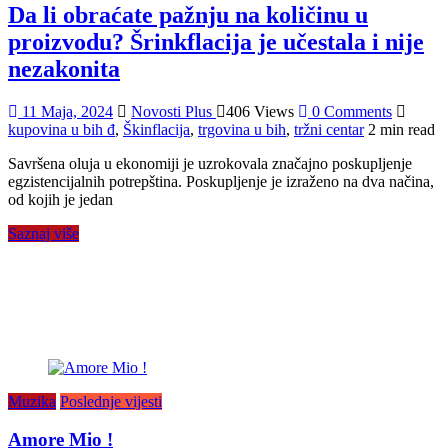
Da li obraćate pažnju na količinu u
proizvodu? Šrinkflacija je učestala i nije
nezakonita
11 Maja, 2024
Novosti Plus
406 Views
0 Comments
kupovina u bih đ
,
Škinflacija
,
trgovina u bih
,
tržni centar
2 min read
Savršena oluja u ekonomiji je uzrokovala značajno poskupljenje
egzistencijalnih potrepština. Poskupljenje je izraženo na dva načina,
od kojih je jedan
Saznaj više
Muzika
Poslednje vijesti
Amore Mio !