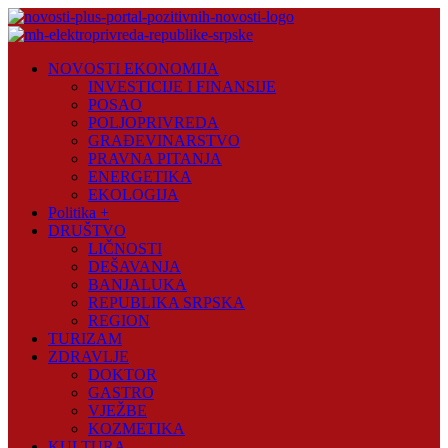
Skip
to
content
Novosti
NOVOSTI EKONOMIJA
Plus
INVESTICIJE I FINANSIJE
POSAO
Portal
POLJOPRIVREDA
pozitivnih
GRAĐEVINARSTVO
vijesti
PRAVNA PITANJA
ENERGETIKA
EKOLOGIJA
Politika +
DRUŠTVO
LIČNOSTI
DEŠAVANJA
BANJALUKA
REPUBLIKA SRPSKA
REGION
TURIZAM
ZDRAVLJE
DOKTOR
GASTRO
VJEŽBE
KOZMETIKA
KULTURA