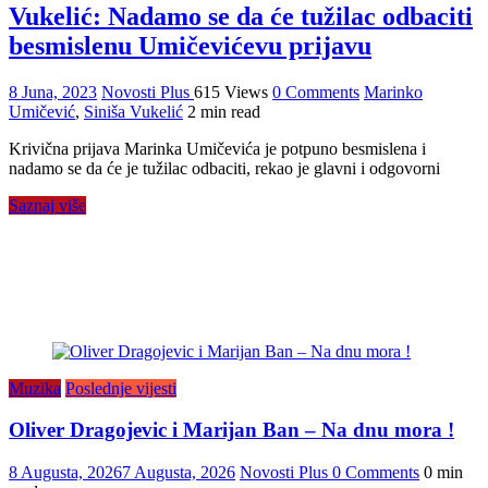
Vukelić: Nadamo se da će tužilac odbaciti
besmislenu Umičevićevu prijavu
8 Juna, 2023
Novosti Plus
615 Views
0 Comments
Marinko
Umičević
,
Siniša Vukelić
2 min read
Krivična prijava Marinka Umičevića je potpuno besmislena i
nadamo se da će je tužilac odbaciti, rekao je glavni i odgovorni
Saznaj više
Muzika
Poslednje vijesti
Oliver Dragojevic i Marijan Ban – Na dnu mora !
8 Augusta, 2026
7 Augusta, 2026
Novosti Plus
0 Comments
0 min