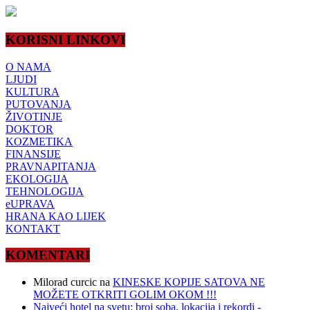
KORISNI LINKOVI
O NAMA
LJUDI
KULTURA
PUTOVANJA
ŽIVOTINJE
DOKTOR
KOZMETIKA
FINANSIJE
PRAVNAPITANJA
EKOLOGIJA
TEHNOLOGIJA
eUPRAVA
HRANA KAO LIJEK
KONTAKT
KOMENTARI
Milorad curcic
na
KINESKE KOPIJE SATOVA NE
MOŽETE OTKRITI GOLIM OKOM !!!
Najveći hotel na svetu: broj soba, lokacija i rekordi -