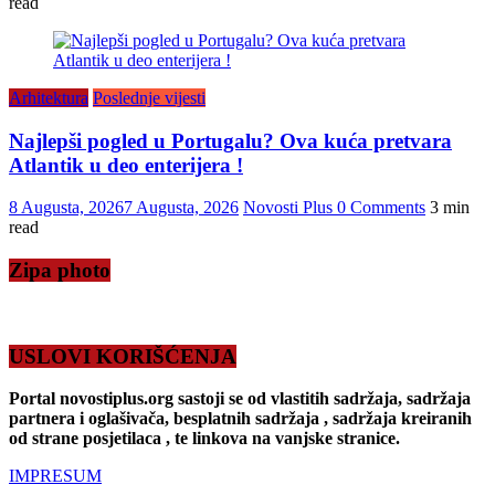
read
Arhitektura
Poslednje vijesti
Najlepši pogled u Portugalu? Ova kuća pretvara
Atlantik u deo enterijera !
8 Augusta, 2026
7 Augusta, 2026
Novosti Plus
0 Comments
3 min
read
Zipa photo
USLOVI KORIŠĆENJA
Portal novostiplus.org sastoji se od vlastitih sadržaja, sadržaja
partnera i oglašivača, besplatnih sadržaja , sadržaja kreiranih
od strane posjetilaca , te linkova na vanjske stranice.
IMPRESUM