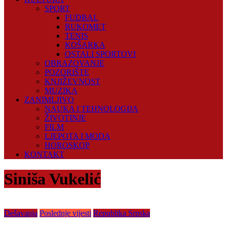
SPORT
FUDBAL
RUKOMET
TENIS
KOŠARKA
OSTALI SPORTOVI
OBRAZOVANJE
POZORIŠTE
KNJIŽEVNOST
MUZIKA
ZANIMLJIVO
NAUKA I TEHNOLOGIJA
ŽIVOTINJE
FILM
LJEPOTA I MODA
HOROSKOP
KONTAKT
Siniša Vukelić
Dešavanja
Poslednje vijesti
Republika Srpska