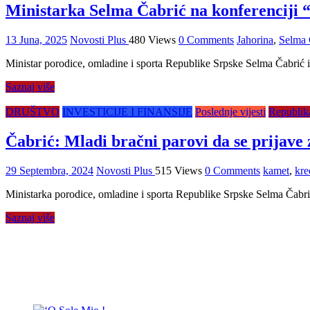
Ministarka Selma Čabrić na konferenciji “S
13 Juna, 2025
Novosti Plus
480 Views
0 Comments
Jahorina
,
Selma 
Ministar porodice, omladine i sporta Republike Srpske Selma Čabrić iz
Saznaj više
DRUŠTVO
INVESTICIJE I FINANSIJE
Poslednje vijesti
Republik
Čabrić: Mladi bračni parovi da se prijave
29 Septembra, 2024
Novosti Plus
515 Views
0 Comments
kamet
,
kre
Ministarka porodice, omladine i sporta Republike Srpske Selma Čabri
Saznaj više