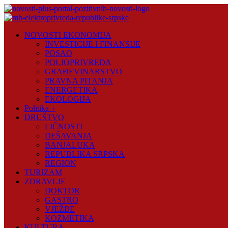
Skip
to
content
Novosti
NOVOSTI EKONOMIJA
Plus
INVESTICIJE I FINANSIJE
POSAO
Portal
POLJOPRIVREDA
pozitivnih
GRAĐEVINARSTVO
vijesti
PRAVNA PITANJA
ENERGETIKA
EKOLOGIJA
Politika +
DRUŠTVO
LIČNOSTI
DEŠAVANJA
BANJALUKA
REPUBLIKA SRPSKA
REGION
TURIZAM
ZDRAVLJE
DOKTOR
GASTRO
VJEŽBE
KOZMETIKA
KULTURA