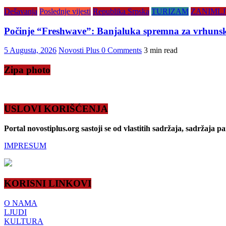
Dešavanja
Poslednje vijesti
Republika Srpska
TURIZAM
ZANIMLJ
Počinje “Freshwave”: Banjaluka spremna za vrhunsku
5 Augusta, 2026
Novosti Plus
0 Comments
3 min read
Zipa photo
USLOVI KORIŠĆENJA
Portal novostiplus.org sastoji se od vlastitih sadržaja, sadržaja p
IMPRESUM
KORISNI LINKOVI
O NAMA
LJUDI
KULTURA