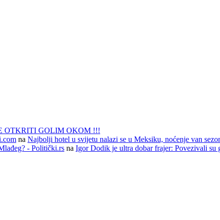
 OTKRITI GOLIM OKOM !!!
li.com
na
Najbolji hotel u svijetu nalazi se u Meksiku, noćenje van sezo
lađeg? - Politički.rs
na
Igor Dodik je ultra dobar frajer: Povezivali su