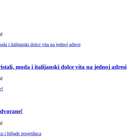
ad
tali, moda i italijanski dolce vita na jednoj adresi
ad
 dvorane!
ad