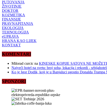
PUTOVANJA
ŽIVOTINJE
DOKTOR
KOZMETIKA
FINANSIJE
PRAVNAPITANJA
EKOLOGIJA
TEHNOLOGIJA
eUPRAVA
HRANA KAO LIJEK
KONTAKT
KOMENTARI
Milorad curcic
na
KINESKE KOPIJE SATOVA NE MOŽETE
Najveći hotel na svetu: broj soba, lokacija i rekordi - srbijahote
Ko je Igor Dodik, koji je u Banjaluci ugostio Donalda Trampa M
SPONZORI