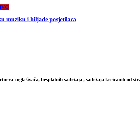
IVO
 muziku i hiljade posjetilaca
artnera i oglašivača, besplatnih sadržaja , sadržaja kreiranih od stra