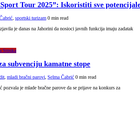
port Tour 2025”: Iskoristiti sve potencijal
Čabrić
,
sportski turizam
0 min read
javila je danas na Jahorini da nosioci javnih funkcija imaju zadatak
a Srpska
 za subvenciju kamatne stope
dit
,
mladi bračni parovi
,
Selma Čabrić
0 min read
ć pozvala je mlade bračne parove da se prijave na konkurs za