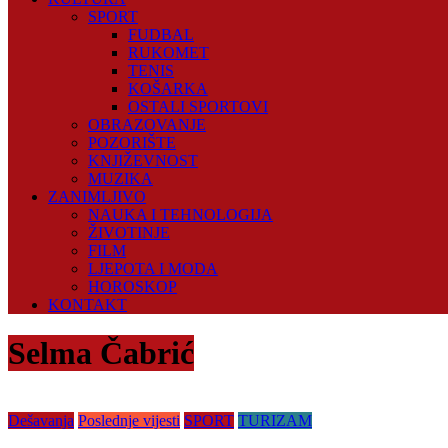
SPORT
FUDBAL
RUKOMET
TENIS
KOŠARKA
OSTALI SPORTOVI
OBRAZOVANJE
POZORIŠTE
KNJIŽEVNOST
MUZIKA
ZANIMLJIVO
NAUKA I TEHNOLOGIJA
ŽIVOTINJE
FILM
LJEPOTA I MODA
HOROSKOP
KONTAKT
Selma Čabrić
Dešavanja
Poslednje vijesti
SPORT
TURIZAM