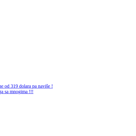
ne od 319 dolara pa naviše !
 ga sa mnogima !!!