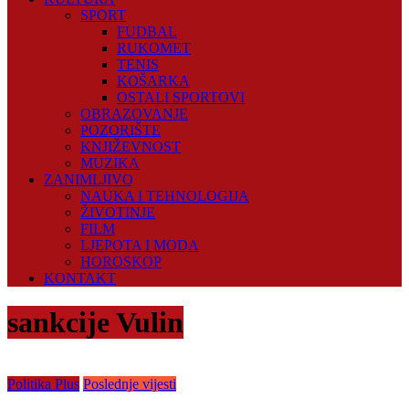
SPORT
FUDBAL
RUKOMET
TENIS
KOŠARKA
OSTALI SPORTOVI
OBRAZOVANJE
POZORIŠTE
KNJIŽEVNOST
MUZIKA
ZANIMLJIVO
NAUKA I TEHNOLOGIJA
ŽIVOTINJE
FILM
LJEPOTA I MODA
HOROSKOP
KONTAKT
sankcije Vulin
Politika Plus
Poslednje vijesti