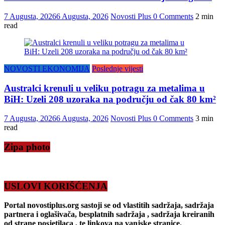
7 Augusta, 2026
6 Augusta, 2026
Novosti Plus
0 Comments
2 min
read
NOVOSTI EKONOMIJA
Poslednje vijesti
Australci krenuli u veliku potragu za metalima u
BiH: Uzeli 208 uzoraka na području od čak 80 km²
7 Augusta, 2026
6 Augusta, 2026
Novosti Plus
0 Comments
3 min
read
Zipa photo
USLOVI KORIŠĆENJA
Portal novostiplus.org sastoji se od vlastitih sadržaja, sadržaja
partnera i oglašivača, besplatnih sadržaja , sadržaja kreiranih
od strane posjetilaca , te linkova na vanjske stranice.