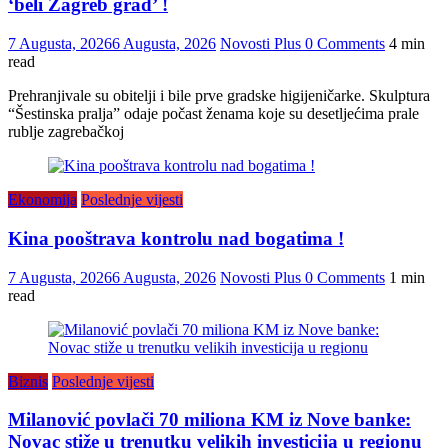
‘beli Zagreb grad’ !
7 Augusta, 2026
6 Augusta, 2026
Novosti Plus
0 Comments
4 min
read
Prehranjivale su obitelji i bile prve gradske higijeničarke. Skulptura
“Šestinska pralja” odaje počast ženama koje su desetljećima prale
rublje zagrebačkoj
Ekonomija
Poslednje vijesti
Kina pooštrava kontrolu nad bogatima !
7 Augusta, 2026
6 Augusta, 2026
Novosti Plus
0 Comments
1 min
read
Biznis
Poslednje vijesti
Milanović povlači 70 miliona KM iz Nove banke:
Novac stiže u trenutku velikih investicija u regionu