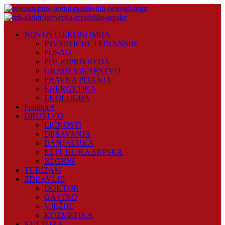
Skip
to
content
Novosti
NOVOSTI EKONOMIJA
Plus
INVESTICIJE I FINANSIJE
POSAO
Portal
POLJOPRIVREDA
pozitivnih
GRAĐEVINARSTVO
vijesti
PRAVNA PITANJA
ENERGETIKA
EKOLOGIJA
Politika +
DRUŠTVO
LIČNOSTI
DEŠAVANJA
BANJALUKA
REPUBLIKA SRPSKA
REGION
TURIZAM
ZDRAVLJE
DOKTOR
GASTRO
VJEŽBE
KOZMETIKA
KULTURA