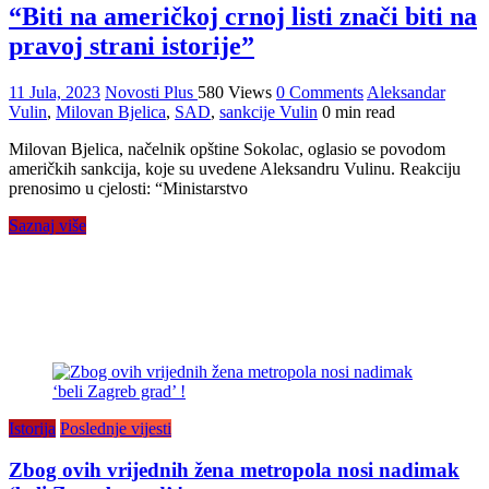
“Biti na američkoj crnoj listi znači biti na
pravoj strani istorije”
11 Jula, 2023
Novosti Plus
580 Views
0 Comments
Aleksandar
Vulin
,
Milovan Bjelica
,
SAD
,
sankcije Vulin
0 min read
Milovan Bjelica, načelnik opštine Sokolac, oglasio se povodom
američkih sankcija, koje su uvedene Aleksandru Vulinu. Reakciju
prenosimo u cjelosti: “Ministarstvo
Saznaj više
Istorija
Poslednje vijesti
Zbog ovih vrijednih žena metropola nosi nadimak