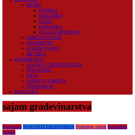
SPORT
FUDBAL
RUKOMET
TENIS
KOŠARKA
OSTALI SPORTOVI
OBRAZOVANJE
POZORIŠTE
KNJIŽEVNOST
MUZIKA
ZANIMLJIVO
NAUKA I TEHNOLOGIJA
ŽIVOTINJE
FILM
LJEPOTA I MODA
HOROSKOP
KONTAKT
sajam građevinarstva
Banjaluka
NOVOSTI EKONOMIJA
Poslednje vijesti
Republika
Srpska