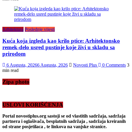
Arhitektura
Poslednje vijesti
Kuća koja izgleda kao krilo ptice: Arhitektonsko
remek-delo usred pustinje koje živi u skladu sa
prirodom
6 Augusta, 2026
6 Augusta, 2026
Novosti Plus
0 Comments
3
min read
Zipa photo
USLOVI KORIŠĆENJA
Portal novostiplus.org sastoji se od vlastitih sadržaja, sadržaja
partnera i oglašivača, besplatnih sadržaja , sadržaja kreiranih
od strane posjetilaca , te linkova na vanjske stranice.