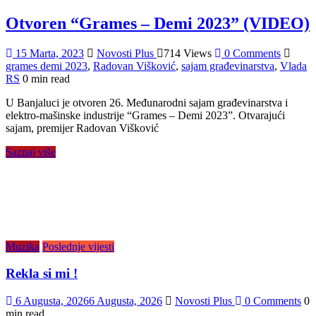
Otvoren “Grames – Demi 2023” (VIDEO)
15 Marta, 2023
Novosti Plus
714 Views
0 Comments
grames demi 2023
,
Radovan Višković
,
sajam građevinarstva
,
Vlada
RS
0 min read
U Banjaluci je otvoren 26. Međunarodni sajam građevinarstva i
elektro-mašinske industrije “Grames – Demi 2023”. Otvarajući
sajam, premijer Radovan Višković
Saznaj više
Muzika
Poslednje vijesti
Rekla si mi !
6 Augusta, 2026
6 Augusta, 2026
Novosti Plus
0 Comments
0
min read