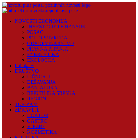
Skip
to
content
Novosti
NOVOSTI EKONOMIJA
Plus
INVESTICIJE I FINANSIJE
POSAO
Portal
POLJOPRIVREDA
pozitivnih
GRAĐEVINARSTVO
vijesti
PRAVNA PITANJA
ENERGETIKA
EKOLOGIJA
Politika +
DRUŠTVO
LIČNOSTI
DEŠAVANJA
BANJALUKA
REPUBLIKA SRPSKA
REGION
TURIZAM
ZDRAVLJE
DOKTOR
GASTRO
VJEŽBE
KOZMETIKA
KULTURA