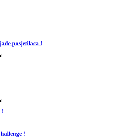
ade posjetilaca !
ad
ad
hallenge !