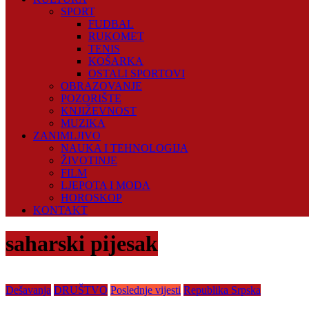
SPORT
FUDBAL
RUKOMET
TENIS
KOŠARKA
OSTALI SPORTOVI
OBRAZOVANJE
POZORIŠTE
KNJIŽEVNOST
MUZIKA
ZANIMLJIVO
NAUKA I TEHNOLOGIJA
ŽIVOTINJE
FILM
LJEPOTA I MODA
HOROSKOP
KONTAKT
saharski pijesak
Dešavanja
DRUŠTVO
Poslednje vijesti
Republika Srpska