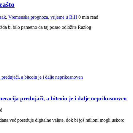
zašto
esak
,
Vremenska prognoza
,
vrijeme u BiH
0 min read
žda bi bilo pametno da taj posao odložite Razlog
eracija prednjači, a bitcoin je i dalje neprikosnoven
ad
ana već poseduje digitalne valute, dok bi još milioni mogli uskoro