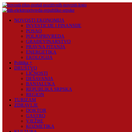
Skip
to
content
Novosti
NOVOSTI EKONOMIJA
Plus
INVESTICIJE I FINANSIJE
POSAO
Portal
POLJOPRIVREDA
pozitivnih
GRAĐEVINARSTVO
vijesti
PRAVNA PITANJA
ENERGETIKA
EKOLOGIJA
Politika +
DRUŠTVO
LIČNOSTI
DEŠAVANJA
BANJALUKA
REPUBLIKA SRPSKA
REGION
TURIZAM
ZDRAVLJE
DOKTOR
GASTRO
VJEŽBE
KOZMETIKA
KULTURA