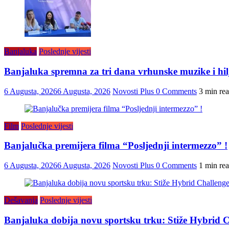
Banjaluka
Poslednje vijesti
Banjaluka spremna za tri dana vrhunske muzike i hilj
6 Augusta, 2026
6 Augusta, 2026
Novosti Plus
0 Comments
3 min re
Film
Poslednje vijesti
Banjalučka premijera filma “Posljednji intermezzo” !
6 Augusta, 2026
6 Augusta, 2026
Novosti Plus
0 Comments
1 min re
Dešavanja
Poslednje vijesti
Banjaluka dobija novu sportsku trku: Stiže Hybrid C