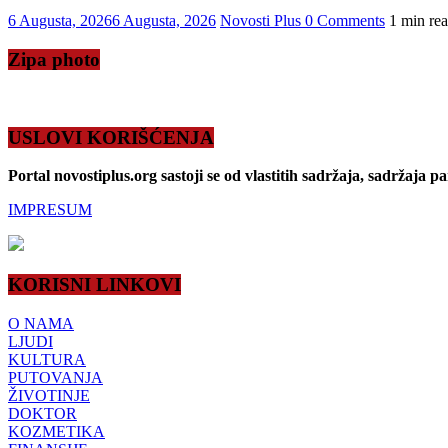
6 Augusta, 2026
6 Augusta, 2026
Novosti Plus
0 Comments
1 min re
Zipa photo
USLOVI KORIŠĆENJA
Portal novostiplus.org sastoji se od vlastitih sadržaja, sadržaja p
IMPRESUM
KORISNI LINKOVI
O NAMA
LJUDI
KULTURA
PUTOVANJA
ŽIVOTINJE
DOKTOR
KOZMETIKA