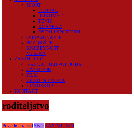
SPORT
FUDBAL
RUKOMET
TENIS
KOŠARKA
OSTALI SPORTOVI
OBRAZOVANJE
POZORIŠTE
KNJIŽEVNOST
MUZIKA
ZANIMLJIVO
NAUKA I TEHNOLOGIJA
ŽIVOTINJE
FILM
LJEPOTA I MODA
HOROSKOP
KONTAKT
roditeljstvo
Poslednje vijesti
Style
ZANIMLJIVO