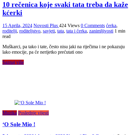
10 rečenica koje svaki tata treba da kaže
kćerki
15 Aprila, 2024
Novosti Plus
424 Views
0 Comments
ćerka
,
roditelji
,
roditeljstvo
,
savjeti
,
tata
,
tata i ćerka
,
zanimljivosti
1 min
read
Muškarci, pa tako i tate, često nisu jaki na riječima i ne pokazuju
lako emocije, pa će nerijetko prećutati ono
Saznaj više
Muzika
Poslednje vijesti
‘O Sole Mio !