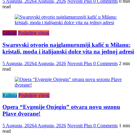
5 Augusta, 2026
4 Augusta, 2026
Novosti Plus
0 Comments
0 min
read
Luksuz
Poslednje vijesti
Swarovski otvorio najglamurozniji kafić u Milanu:
kristali, moda i italijanski dolce vita na jednoj adresi
5 Augusta, 2026
4 Augusta, 2026
Novosti Plus
0 Comments
2 min
read
Kultura
Poslednje vijesti
Opera “Evgenije Onjegin” otvara novu sezonu
Plave dvorane!
5 Augusta, 2026
4 Augusta, 2026
Novosti Plus
0 Comments
1 min
read