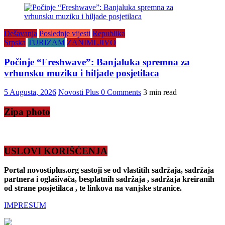
Dešavanja
Poslednje vijesti
Republika
Srpska
TURIZAM
ZANIMLJIVO
Počinje “Freshwave”: Banjaluka spremna za
vrhunsku muziku i hiljade posjetilaca
5 Augusta, 2026
Novosti Plus
0 Comments
3 min read
Zipa photo
USLOVI KORIŠĆENJA
Portal novostiplus.org sastoji se od vlastitih sadržaja, sadržaja
partnera i oglašivača, besplatnih sadržaja , sadržaja kreiranih
od strane posjetilaca , te linkova na vanjske stranice.
IMPRESUM