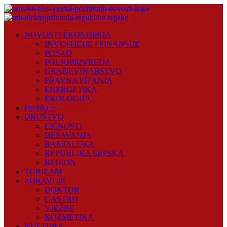
Skip
to
content
Novosti
NOVOSTI EKONOMIJA
Plus
INVESTICIJE I FINANSIJE
POSAO
Portal
POLJOPRIVREDA
pozitivnih
GRAĐEVINARSTVO
vijesti
PRAVNA PITANJA
ENERGETIKA
EKOLOGIJA
Politika +
DRUŠTVO
LIČNOSTI
DEŠAVANJA
BANJALUKA
REPUBLIKA SRPSKA
REGION
TURIZAM
ZDRAVLJE
DOKTOR
GASTRO
VJEŽBE
KOZMETIKA
KULTURA