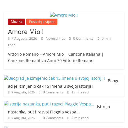
Muzika
Poslednje vijesti
Amore Mio !
7 Augusta, 2026
Novosti Plus
0 Comments
0 min
read
Vittorio Romano – Amore Mio | Canzone Italiana |
Canzone Romantica Anni 70 Vittorio Romano
Beogr
ad je izmijenio čak 15 imena u svojoj istoriji !
0 Comments
1 min read
7 Augusta, 2026
Istorija
nastanka, put i razvoj Piaggio Vespa…
0 Comments
2 min read
7 Augusta, 2026