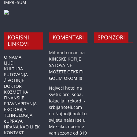
IMPRESUM
KORISNI
KOMENTARI
SPONZORI
LINKOVI
Milorad curcic
na
O NAMA
KINESKE KOPIJE
LJUDI
SATOVA NE
KULTURA
MOŽETE OTKRITI
PUTOVANJA
GOLIM OKOM !!!
ŽIVOTINJE
DOKTOR
Najveći hotel na
KOZMETIKA
svetu: broj soba,
FINANSIJE
lokacija i rekordi -
PRAVNAPITANJA
srbijahoteli.com
EKOLOGIJA
na
Najbolji hotel u
TEHNOLOGIJA
svijetu nalazi se u
eUPRAVA
Meksiku, noćenje
HRANA KAO LIJEK
KONTAKT
van sezone od 319