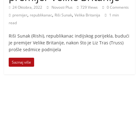
i
24 Oktobra, 2022
Novosti Plus
729 Views
0 Comments
t
,
,
,
premijer
republikanac
Riši Sunak
Velika Britanija
1 min
i
read
v
n
Riši Sunak (Rishi), republikanac indijskog porijekla, budući
je premijer Velike Britanije, nakon što je Liz Tras (Truss)
i
prošle sedmice podnijela
h
v
Saznaj više
i
j
e
s
t
i