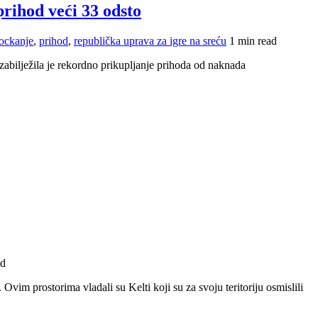
prihod veći 33 odsto
ockanje
,
prihod
,
republička uprava za igre na sreću
1 min read
zabilježila je rekordno prikupljanje prihoda od naknada
ad
Ovim prostorima vladali su Kelti koji su za svoju teritoriju osmislili