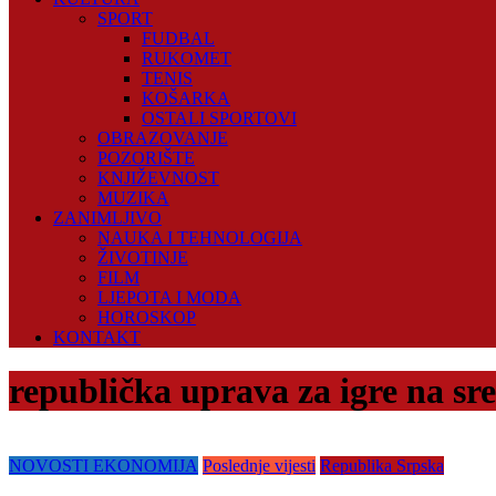
SPORT
FUDBAL
RUKOMET
TENIS
KOŠARKA
OSTALI SPORTOVI
OBRAZOVANJE
POZORIŠTE
KNJIŽEVNOST
MUZIKA
ZANIMLJIVO
NAUKA I TEHNOLOGIJA
ŽIVOTINJE
FILM
LJEPOTA I MODA
HOROSKOP
KONTAKT
republička uprava za igre na sr
NOVOSTI EKONOMIJA
Poslednje vijesti
Republika Srpska