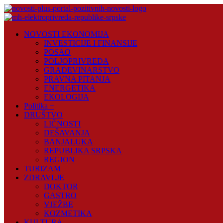
Skip
to
content
Novosti
NOVOSTI EKONOMIJA
Plus
INVESTICIJE I FINANSIJE
POSAO
Portal
POLJOPRIVREDA
pozitivnih
GRAĐEVINARSTVO
vijesti
PRAVNA PITANJA
ENERGETIKA
EKOLOGIJA
Politika +
DRUŠTVO
LIČNOSTI
DEŠAVANJA
BANJALUKA
REPUBLIKA SRPSKA
REGION
TURIZAM
ZDRAVLJE
DOKTOR
GASTRO
VJEŽBE
KOZMETIKA
KULTURA