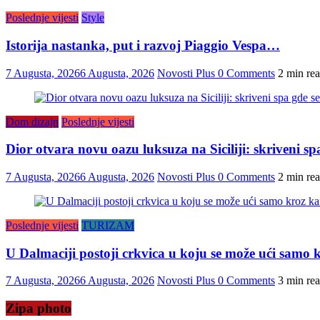
Poslednje vijesti
Style
Istorija nastanka, put i razvoj Piaggio Vespa…
7 Augusta, 2026
6 Augusta, 2026
Novosti Plus
0 Comments
2 min re
Dom dizajn
Poslednje vijesti
Dior otvara novu oazu luksuza na Siciliji: skriveni s
7 Augusta, 2026
6 Augusta, 2026
Novosti Plus
0 Comments
2 min re
Poslednje vijesti
TURIZAM
U Dalmaciji postoji crkvica u koju se može ući samo k
7 Augusta, 2026
6 Augusta, 2026
Novosti Plus
0 Comments
3 min re
Zipa photo