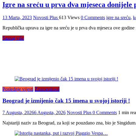
Igre na sreću u prva dva mjeseca donijele 
13 Marta, 2023
Novosti Plus
613 Views
0 Comments
igre na sreću
,
k
Republička uprava za igre na sreću je u prva dva mjeseca ove godine 
Saznaj više
Poslednje vijesti
Znamenitosti
Beograd je izmijenio čak 15 imena u svojoj istoriji !
7 Augusta, 2026
6 Augusta, 2026
Novosti Plus
0 Comments
1 min re
Najstariji naziv za Beograd, za koji se pouzdano zna, bio je Singidum. 