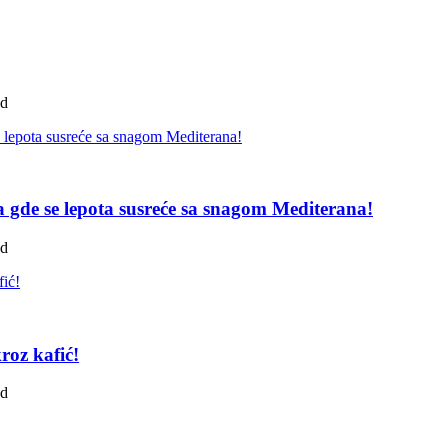
ad
pa gde se lepota susreće sa snagom Mediterana!
ad
roz kafić!
ad