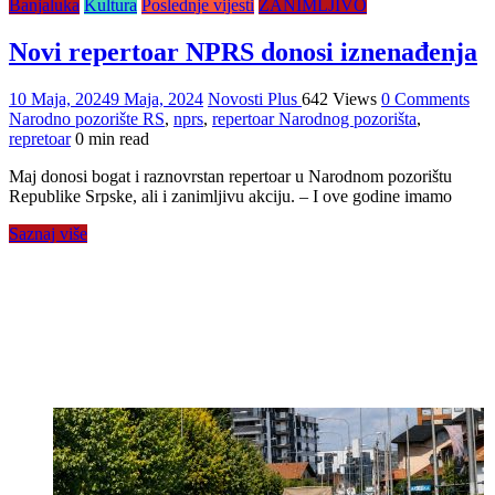
Banjaluka
Kultura
Poslednje vijesti
ZANIMLJIVO
Novi repertoar NPRS donosi iznenađenja
10 Maja, 2024
9 Maja, 2024
Novosti Plus
642 Views
0 Comments
Narodno pozorište RS
,
nprs
,
repertoar Narodnog pozorišta
,
repretoar
0 min read
Maj donosi bogat i raznovrstan repertoar u Narodnom pozorištu
Republike Srpske, ali i zanimljivu akciju. – I ove godine imamo
Saznaj više