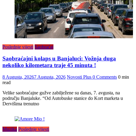
Poslednje vijesti
Saobraćaj
Saobraćajni kolaps u Banjaluci: Vožnja duga
nekoliko kilometara traje 45 minuta !
8 Augusta, 2026
7 Augusta, 2026
Novosti Plus
0 Comments
0 min
read
Velike saobraćajne gužve zabilježene su danas, 7. avgusta, na
području Banjaluke. “Od Autobuske stanice do Kort marketa u
Dervišima trenutno
Muzika
Poslednje vijesti