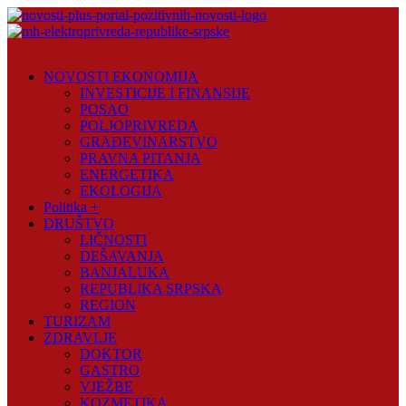
Skip
to
content
Novosti
Plus
NOVOSTI EKONOMIJA
INVESTICIJE I FINANSIJE
Portal
POSAO
pozitivnih
POLJOPRIVREDA
vijesti
GRAĐEVINARSTVO
PRAVNA PITANJA
ENERGETIKA
EKOLOGIJA
Politika +
DRUŠTVO
LIČNOSTI
DEŠAVANJA
BANJALUKA
REPUBLIKA SRPSKA
REGION
TURIZAM
ZDRAVLJE
DOKTOR
GASTRO
VJEŽBE
KOZMETIKA