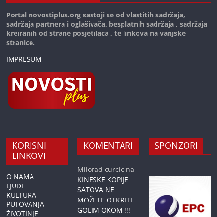
Portal novostiplus.org sastoji se od vlastitih sadržaja,
sadržaja partnera i oglašivača, besplatnih sadržaja , sadržaja
kreiranih od strane posjetilaca , te linkova na vanjske
stranice.
IMPRESUM
KORISNI
KOMENTARI
SPONZORI
LINKOVI
Milorad curcic
na
O NAMA
KINESKE KOPIJE
LJUDI
SATOVA NE
KULTURA
MOŽETE OTKRITI
PUTOVANJA
GOLIM OKOM !!!
ŽIVOTINJE