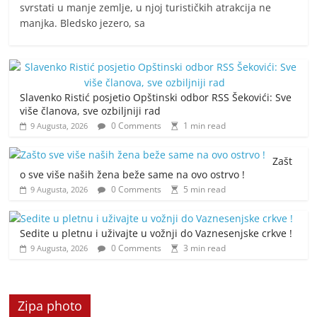
svrstati u manje zemlje, u njoj turističkih atrakcija ne
manjka. Bledsko jezero, sa
Slavenko Ristić posjetio Opštinski odbor RSS Šekovići: Sve
više članova, sve ozbiljniji rad
0 Comments
1 min read
9 Augusta, 2026
Zašt
o sve više naših žena beže same na ovo ostrvo !
0 Comments
5 min read
9 Augusta, 2026
Sedite u pletnu i uživajte u vožnji do Vaznesenjske crkve !
0 Comments
3 min read
9 Augusta, 2026
Zipa photo