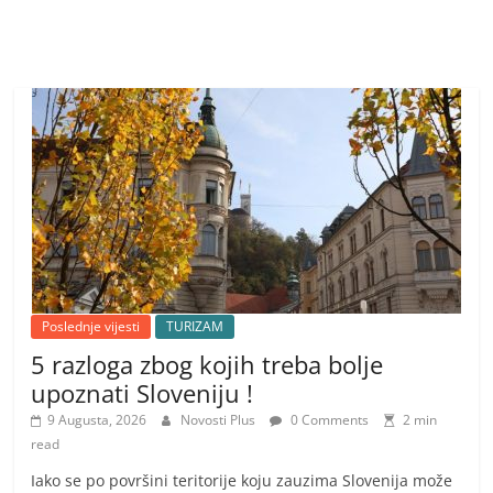
Poslednje vijesti
TURIZAM
5 razloga zbog kojih treba bolje
upoznati Sloveniju !
9 Augusta, 2026
Novosti Plus
0 Comments
2 min
read
Iako se po površini teritorije koju zauzima Slovenija može