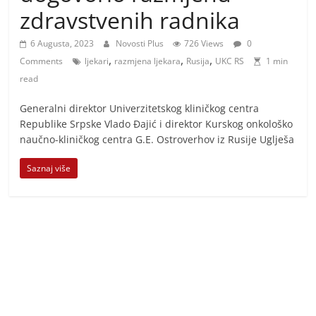
i
zdravstvenih radnika
t
i
6 Augusta, 2023
Novosti Plus
726 Views
0
,
,
,
v
Comments
ljekari
razmjena ljekara
Rusija
UKC RS
1 min
read
n
i
Generalni direktor Univerzitetskog kliničkog centra
h
Republike Srpske Vlado Đajić i direktor Kurskog onkološko
naučno-kliničkog centra G.E. Ostroverhov iz Rusije Uglješa
v
i
Saznaj više
j
e
s
t
i