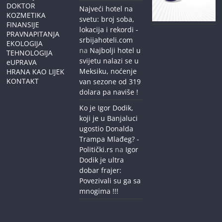
DOKTOR
Najveći hotel na
KOZMETIKA
svetu: broj soba,
FINANSIJE
lokacija i rekordi -
PRAVNAPITANJA
srbijahoteli.com
EKOLOGIJA
na
Najbolji hotel u
TEHNOLOGIJA
svijetu nalazi se u
eUPRAVA
Meksiku, noćenje
HRANA KAO LIJEK
KONTAKT
van sezone od 319
dolara pa naviše !
Ko je Igor Dodik,
koji je u Banjaluci
ugostio Donalda
Trampa Mlađeg? -
Politički.rs
na
Igor
Dodik je ultra
dobar frajer:
Povezivali su ga sa
mnogima !!!