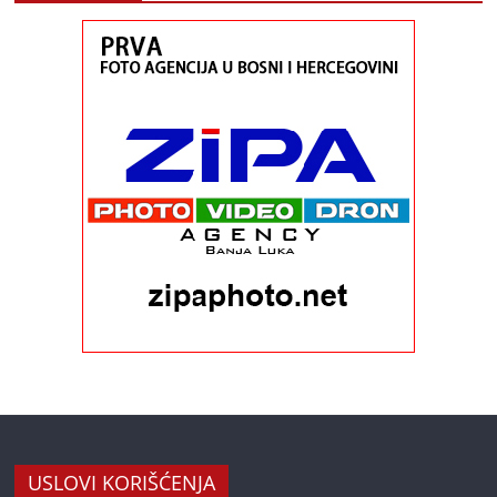
USLOVI KORIŠĆENJA