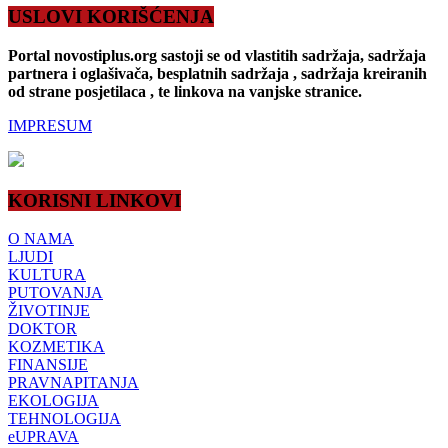
USLOVI KORIŠĆENJA
Portal novostiplus.org sastoji se od vlastitih sadržaja, sadržaja
partnera i oglašivača, besplatnih sadržaja , sadržaja kreiranih
od strane posjetilaca , te linkova na vanjske stranice.
IMPRESUM
KORISNI LINKOVI
O NAMA
LJUDI
KULTURA
PUTOVANJA
ŽIVOTINJE
DOKTOR
KOZMETIKA
FINANSIJE
PRAVNAPITANJA
EKOLOGIJA
TEHNOLOGIJA
eUPRAVA