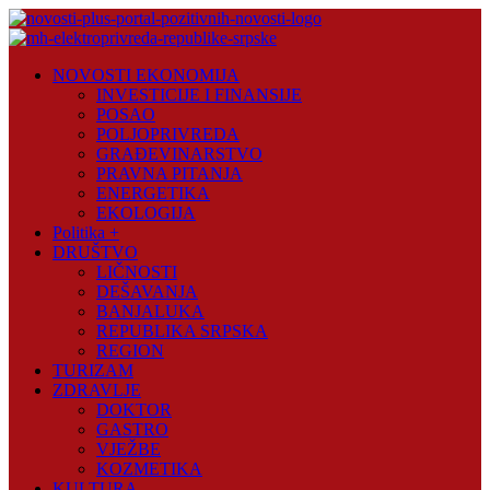
Skip
to
content
Novosti
NOVOSTI EKONOMIJA
Plus
INVESTICIJE I FINANSIJE
POSAO
Portal
POLJOPRIVREDA
pozitivnih
GRAĐEVINARSTVO
vijesti
PRAVNA PITANJA
ENERGETIKA
EKOLOGIJA
Politika +
DRUŠTVO
LIČNOSTI
DEŠAVANJA
BANJALUKA
REPUBLIKA SRPSKA
REGION
TURIZAM
ZDRAVLJE
DOKTOR
GASTRO
VJEŽBE
KOZMETIKA
KULTURA