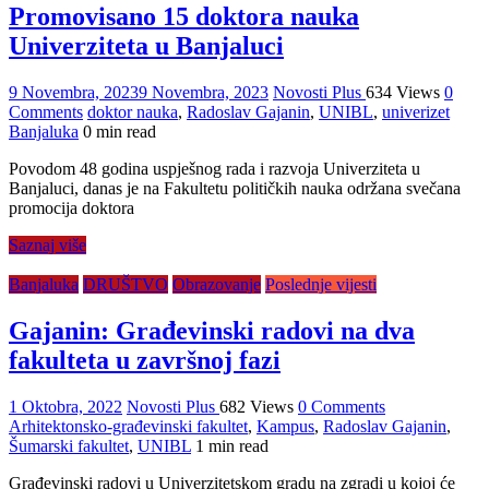
Promovisano 15 doktora nauka
Univerziteta u Banjaluci
9 Novembra, 2023
9 Novembra, 2023
Novosti Plus
634 Views
0
Comments
doktor nauka
,
Radoslav Gajanin
,
UNIBL
,
univerizet
Banjaluka
0 min read
Povodom 48 godina uspješnog rada i razvoja Univerziteta u
Banjaluci, danas je na Fakultetu političkih nauka održana svečana
promocija doktora
Saznaj više
Banjaluka
DRUŠTVO
Obrazovanje
Poslednje vijesti
Gajanin: Građevinski radovi na dva
fakulteta u završnoj fazi
1 Oktobra, 2022
Novosti Plus
682 Views
0 Comments
Arhitektonsko-građevinski fakultet
,
Kampus
,
Radoslav Gajanin
,
Šumarski fakultet
,
UNIBL
1 min read
Građevinski radovi u Univerzitetskom gradu na zgradi u kojoj će