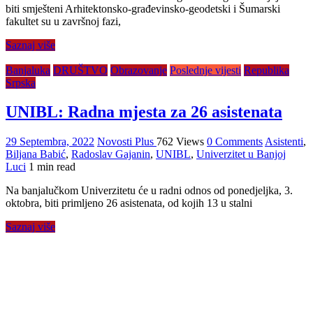
biti smješteni Arhitektonsko-građevinsko-geodetski i Šumarski
fakultet su u završnoj fazi,
Saznaj više
Banjaluka
DRUŠTVO
Obrazovanje
Poslednje vijesti
Republika
Srpska
UNIBL: Radna mjesta za 26 asistenata
29 Septembra, 2022
Novosti Plus
762 Views
0 Comments
Asistenti
,
Biljana Babić
,
Radoslav Gajanin
,
UNIBL
,
Univerzitet u Banjoj
Luci
1 min read
Na banjalučkom Univerzitetu će u radni odnos od ponedjeljka, 3.
oktobra, biti primljeno 26 asistenata, od kojih 13 u stalni
Saznaj više