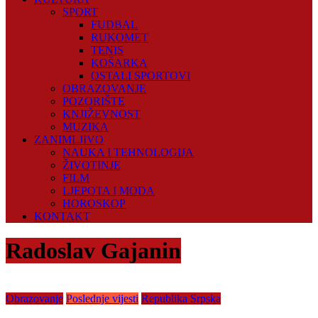
SPORT
FUDBAL
RUKOMET
TENIS
KOŠARKA
OSTALI SPORTOVI
OBRAZOVANJE
POZORIŠTE
KNJIŽEVNOST
MUZIKA
ZANIMLJIVO
NAUKA I TEHNOLOGIJA
ŽIVOTINJE
FILM
LJEPOTA I MODA
HOROSKOP
KONTAKT
Radoslav Gajanin
Obrazovanje
Poslednje vijesti
Republika Srpska