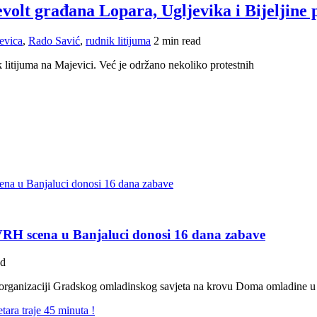
evolt građana Lopara, Ugljevika i Bijeljin
evica
,
Rado Savić
,
rudnik litijuma
2 min read
k litijuma na Majevici. Već je održano nekoliko protestnih
 VRH scena u Banjaluci donosi 16 dana zabave
ad
u organizaciji Gradskog omladinskog savjeta na krovu Doma omladine u