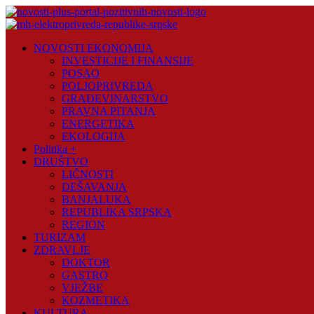
Skip
to
content
Novosti
NOVOSTI EKONOMIJA
Plus
INVESTICIJE I FINANSIJE
POSAO
Portal
POLJOPRIVREDA
pozitivnih
GRAĐEVINARSTVO
vijesti
PRAVNA PITANJA
ENERGETIKA
EKOLOGIJA
Politika +
DRUŠTVO
LIČNOSTI
DEŠAVANJA
BANJALUKA
REPUBLIKA SRPSKA
REGION
TURIZAM
ZDRAVLJE
DOKTOR
GASTRO
VJEŽBE
KOZMETIKA
KULTURA