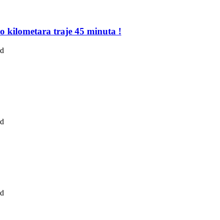
o kilometara traje 45 minuta !
ad
ad
ad