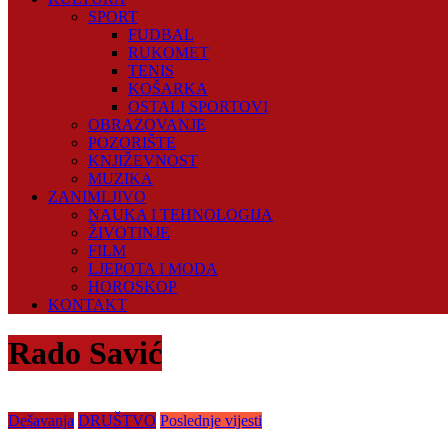
SPORT
FUDBAL
RUKOMET
TENIS
KOŠARKA
OSTALI SPORTOVI
OBRAZOVANJE
POZORIŠTE
KNJIŽEVNOST
MUZIKA
ZANIMLJIVO
NAUKA I TEHNOLOGIJA
ŽIVOTINJE
FILM
LJEPOTA I MODA
HOROSKOP
KONTAKT
Rado Savić
Dešavanja
DRUŠTVO
Poslednje vijesti