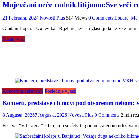
Majevčani neće rudnik litijuma:Sve veči r
21 Februara, 2024
Novosti Plus
514 Views
0 Comments
Lopare
,
Maj
Građani Lopara, Ugljevika i Bijeljine, sve su glasniji da ne žele rudni
Saznaj više
Koncertna dešavanja
Poslednje vijesti
Koncerti, predstave i filmovi pod otvorenim nebom:
8 Augusta, 2026
7 Augusta, 2026
Novosti Plus
0 Comments
2 min re
Festival “Vrh scena” 2026, koji se četvrtu godinu zaredom održava 