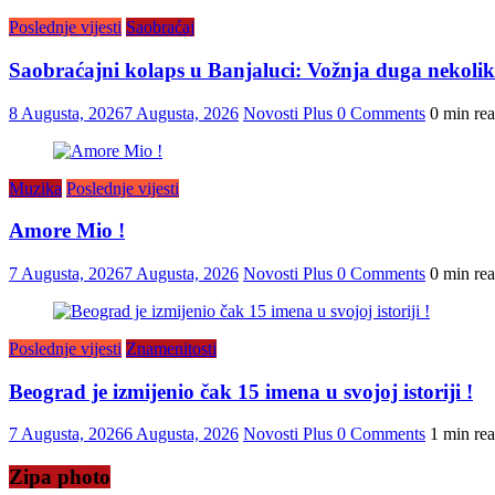
Poslednje vijesti
Saobraćaj
Saobraćajni kolaps u Banjaluci: Vožnja duga nekolik
8 Augusta, 2026
7 Augusta, 2026
Novosti Plus
0 Comments
0 min re
Muzika
Poslednje vijesti
Amore Mio !
7 Augusta, 2026
7 Augusta, 2026
Novosti Plus
0 Comments
0 min re
Poslednje vijesti
Znamenitosti
Beograd je izmijenio čak 15 imena u svojoj istoriji !
7 Augusta, 2026
6 Augusta, 2026
Novosti Plus
0 Comments
1 min re
Zipa photo