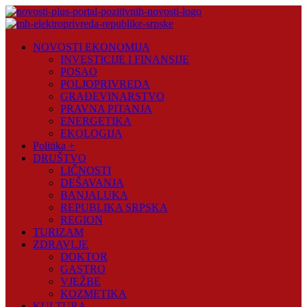
Skip
to
content
Novosti
NOVOSTI EKONOMIJA
Plus
INVESTICIJE I FINANSIJE
POSAO
Portal
POLJOPRIVREDA
pozitivnih
GRAĐEVINARSTVO
vijesti
PRAVNA PITANJA
ENERGETIKA
EKOLOGIJA
Politika +
DRUŠTVO
LIČNOSTI
DEŠAVANJA
BANJALUKA
REPUBLIKA SRPSKA
REGION
TURIZAM
ZDRAVLJE
DOKTOR
GASTRO
VJEŽBE
KOZMETIKA
KULTURA