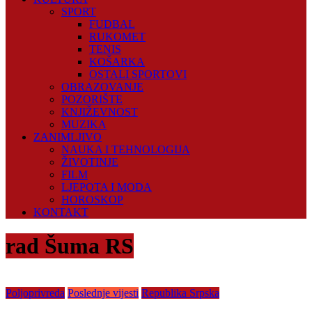
SPORT
FUDBAL
RUKOMET
TENIS
KOŠARKA
OSTALI SPORTOVI
OBRAZOVANJE
POZORIŠTE
KNJIŽEVNOST
MUZIKA
ZANIMLJIVO
NAUKA I TEHNOLOGIJA
ŽIVOTINJE
FILM
LJEPOTA I MODA
HOROSKOP
KONTAKT
rad Šuma RS
Poljoprivreda
Poslednje vijesti
Republika Srpska