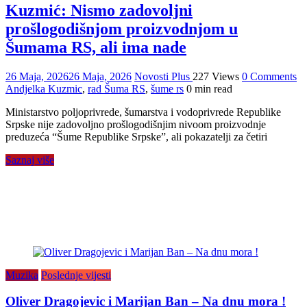
Kuzmić: Nismo zadovoljni
prošlogodišnjom proizvodnjom u
Šumama RS, ali ima nade
26 Maja, 2026
26 Maja, 2026
Novosti Plus
227 Views
0 Comments
Andjelka Kuzmic
,
rad Šuma RS
,
šume rs
0 min read
Ministarstvo poljoprivrede, šumarstva i vodoprivrede Republike
Srpske nije zadovoljno prošlogodišnjim nivoom proizvodnje
preduzeća “Šume Republike Srpske”, ali pokazatelji za četiri
Saznaj više
Muzika
Poslednje vijesti
Oliver Dragojevic i Marijan Ban – Na dnu mora !