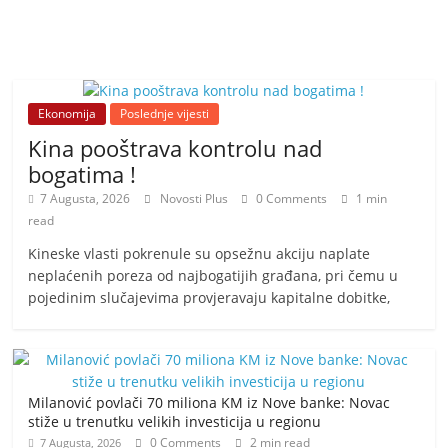
Ekonomija
Poslednje vijesti
Kina pooštrava kontrolu nad
bogatima !
7 Augusta, 2026
Novosti Plus
0 Comments
1 min
read
​Kineske vlasti pokrenule su opsežnu akciju naplate
neplaćenih poreza od najbogatijih građana, pri čemu u
pojedinim slučajevima provjeravaju kapitalne dobitke,
Milanović povlači 70 miliona KM iz Nove banke: Novac
stiže u trenutku velikih investicija u regionu
0 Comments
2 min read
7 Augusta, 2026