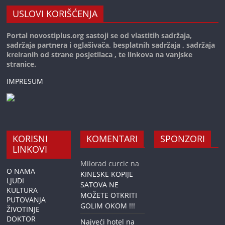
USLOVI KORIŠĆENJA
Portal novostiplus.org sastoji se od vlastitih sadržaja,
sadržaja partnera i oglašivača, besplatnih sadržaja , sadržaja
kreiranih od strane posjetilaca , te linkova na vanjske
stranice.
IMPRESUM
KORISNI
KOMENTARI
SPONZORI
LINKOVI
Milorad curcic
na
O NAMA
KINESKE KOPIJE
LJUDI
SATOVA NE
KULTURA
MOŽETE OTKRITI
PUTOVANJA
GOLIM OKOM !!!
ŽIVOTINJE
DOKTOR
Najveći hotel na