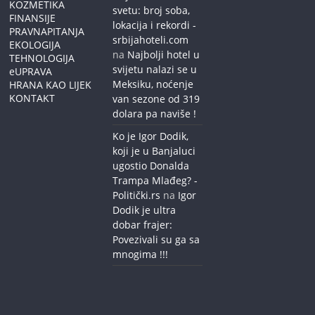
KOZMETIKA
svetu: broj soba,
FINANSIJE
lokacija i rekordi -
PRAVNAPITANJA
srbijahoteli.com
EKOLOGIJA
na
Najbolji hotel u
TEHNOLOGIJA
svijetu nalazi se u
eUPRAVA
Meksiku, noćenje
HRANA KAO LIJEK
KONTAKT
van sezone od 319
dolara pa naviše !
Ko je Igor Dodik,
koji je u Banjaluci
ugostio Donalda
Trampa Mlađeg? -
Politički.rs
na
Igor
Dodik je ultra
dobar frajer:
Povezivali su ga sa
mnogima !!!