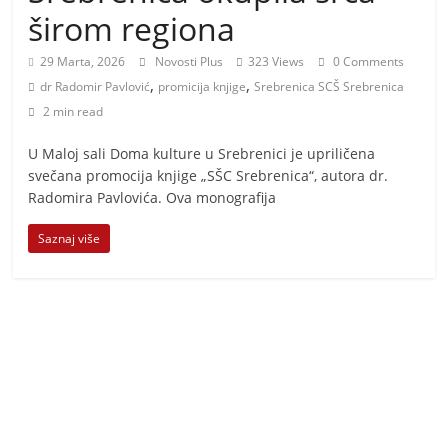
i
širom regiona
t
i
29 Marta, 2026
Novosti Plus
323 Views
0 Comments
,
,
v
dr Radomir Pavlović
promicija knjige
Srebrenica SCŠ Srebrenica
2 min read
n
i
U Maloj sali Doma kulture u Srebrenici je upriličena
h
svečana promocija knjige „SŠC Srebrenica“, autora dr.
Radomira Pavlovića. Ova monografija
v
i
Saznaj više
j
e
s
t
i