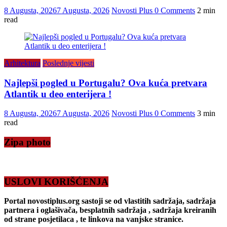
8 Augusta, 2026
7 Augusta, 2026
Novosti Plus
0 Comments
2 min
read
Arhitektura
Poslednje vijesti
Najlepši pogled u Portugalu? Ova kuća pretvara
Atlantik u deo enterijera !
8 Augusta, 2026
7 Augusta, 2026
Novosti Plus
0 Comments
3 min
read
Zipa photo
USLOVI KORIŠĆENJA
Portal novostiplus.org sastoji se od vlastitih sadržaja, sadržaja
partnera i oglašivača, besplatnih sadržaja , sadržaja kreiranih
od strane posjetilaca , te linkova na vanjske stranice.