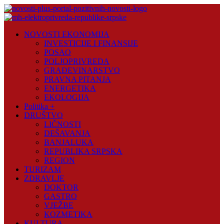
Skip
to
content
Novosti
NOVOSTI EKONOMIJA
Plus
INVESTICIJE I FINANSIJE
POSAO
Portal
POLJOPRIVREDA
pozitivnih
GRAĐEVINARSTVO
vijesti
PRAVNA PITANJA
ENERGETIKA
EKOLOGIJA
Politika +
DRUŠTVO
LIČNOSTI
DEŠAVANJA
BANJALUKA
REPUBLIKA SRPSKA
REGION
TURIZAM
ZDRAVLJE
DOKTOR
GASTRO
VJEŽBE
KOZMETIKA
KULTURA