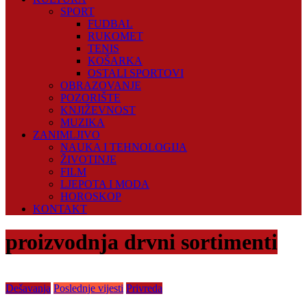
SPORT
FUDBAL
RUKOMET
TENIS
KOŠARKA
OSTALI SPORTOVI
OBRAZOVANJE
POZORIŠTE
KNJIŽEVNOST
MUZIKA
ZANIMLJIVO
NAUKA I TEHNOLOGIJA
ŽIVOTINJE
FILM
LJEPOTA I MODA
HOROSKOP
KONTAKT
proizvodnja drvni sortimenti
Dešavanja
Poslednje vijesti
Privreda