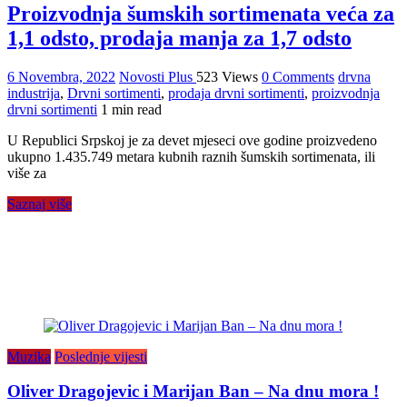
Proizvodnja šumskih sortimenata veća za
1,1 odsto, prodaja manja za 1,7 odsto
6 Novembra, 2022
Novosti Plus
523 Views
0 Comments
drvna
industrija
,
Drvni sortimenti
,
prodaja drvni sortimenti
,
proizvodnja
drvni sortimenti
1 min read
U Republici Srpskoj je za devet mjeseci ove godine proizvedeno
ukupno 1.435.749 metara kubnih raznih šumskih sortimenata, ili
više za
Saznaj više
Muzika
Poslednje vijesti
Oliver Dragojevic i Marijan Ban – Na dnu mora !