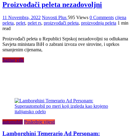
Proizvođači peleta nezadovoljni
11 Novembra, 2022
Novosti Plus
595 Views
0 Comments
cijena
peleta
,
pelet
,
pelet rs
,
proizvođači peleta
,
proizvodnja peleta
1 min
read
Proizvođači peleta u Republici Srpskoj nezadovoljni su odlukama
Savjeta ministara BiH o zabrani izvoza ove sirovine, i uprkos
smanjenim cijenama,
Saznaj više
automobili
Poslednje vijesti
Lamborghini Temerario Ad Personam: