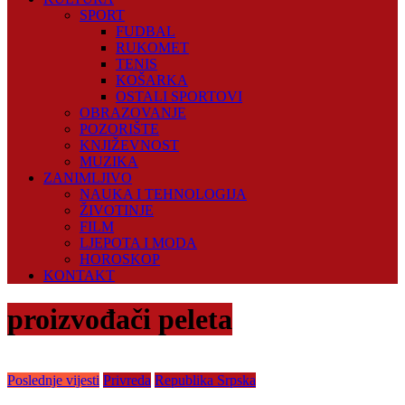
SPORT
FUDBAL
RUKOMET
TENIS
KOŠARKA
OSTALI SPORTOVI
OBRAZOVANJE
POZORIŠTE
KNJIŽEVNOST
MUZIKA
ZANIMLJIVO
NAUKA I TEHNOLOGIJA
ŽIVOTINJE
FILM
LJEPOTA I MODA
HOROSKOP
KONTAKT
proizvođači peleta
Poslednje vijesti
Privreda
Republika Srpska