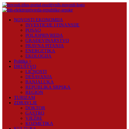
Skip
to
content
Novosti
NOVOSTI EKONOMIJA
Plus
INVESTICIJE I FINANSIJE
POSAO
Portal
POLJOPRIVREDA
pozitivnih
GRAĐEVINARSTVO
vijesti
PRAVNA PITANJA
ENERGETIKA
EKOLOGIJA
Politika +
DRUŠTVO
LIČNOSTI
DEŠAVANJA
BANJALUKA
REPUBLIKA SRPSKA
REGION
TURIZAM
ZDRAVLJE
DOKTOR
GASTRO
VJEŽBE
KOZMETIKA
KULTURA