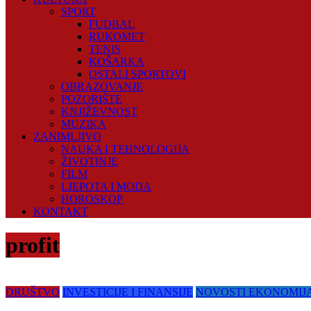
SPORT
FUDBAL
RUKOMET
TENIS
KOŠARKA
OSTALI SPORTOVI
OBRAZOVANJE
POZORIŠTE
KNJIŽEVNOST
MUZIKA
ZANIMLJIVO
NAUKA I TEHNOLOGIJA
ŽIVOTINJE
FILM
LJEPOTA I MODA
HOROSKOP
KONTAKT
profit
DRUŠTVO
INVESTICIJE I FINANSIJE
NOVOSTI EKONOMIJ