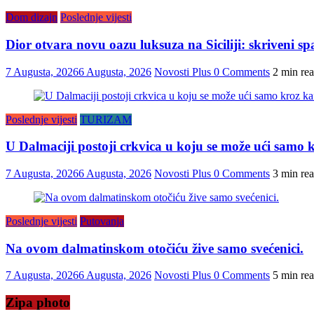
Dom dizajn
Poslednje vijesti
Dior otvara novu oazu luksuza na Siciliji: skriveni s
7 Augusta, 2026
6 Augusta, 2026
Novosti Plus
0 Comments
2 min re
Poslednje vijesti
TURIZAM
U Dalmaciji postoji crkvica u koju se može ući samo k
7 Augusta, 2026
6 Augusta, 2026
Novosti Plus
0 Comments
3 min re
Poslednje vijesti
Putovanja
Na ovom dalmatinskom otočiću žive samo svećenici.
7 Augusta, 2026
6 Augusta, 2026
Novosti Plus
0 Comments
5 min re
Zipa photo