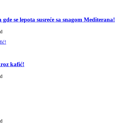
pa gde se lepota susreće sa snagom Mediterana!
ad
roz kafić!
ad
ad