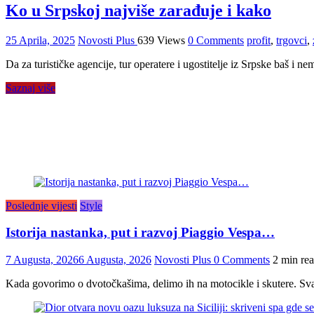
Ko u Srpskoj najviše zarađuje i kako
25 Aprila, 2025
Novosti Plus
639 Views
0 Comments
profit
,
trgovci
,
Da za turističke agencije, tur operatere i ugostitelje iz Srpske baš i n
Saznaj više
Poslednje vijesti
Style
Istorija nastanka, put i razvoj Piaggio Vespa…
7 Augusta, 2026
6 Augusta, 2026
Novosti Plus
0 Comments
2 min re
Kada govorimo o dvotočkašima, delimo ih na motocikle i skutere. Sva