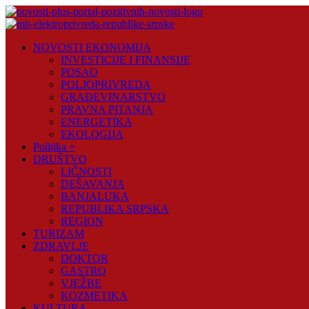
Skip
to
content
Novosti
NOVOSTI EKONOMIJA
Plus
INVESTICIJE I FINANSIJE
POSAO
Portal
POLJOPRIVREDA
pozitivnih
GRAĐEVINARSTVO
vijesti
PRAVNA PITANJA
ENERGETIKA
EKOLOGIJA
Politika +
DRUŠTVO
LIČNOSTI
DEŠAVANJA
BANJALUKA
REPUBLIKA SRPSKA
REGION
TURIZAM
ZDRAVLJE
DOKTOR
GASTRO
VJEŽBE
KOZMETIKA
KULTURA