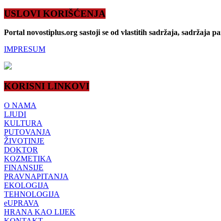
USLOVI KORIŠĆENJA
Portal novostiplus.org sastoji se od vlastitih sadržaja, sadržaja p
IMPRESUM
KORISNI LINKOVI
O NAMA
LJUDI
KULTURA
PUTOVANJA
ŽIVOTINJE
DOKTOR
KOZMETIKA
FINANSIJE
PRAVNAPITANJA
EKOLOGIJA
TEHNOLOGIJA
eUPRAVA
HRANA KAO LIJEK
KONTAKT