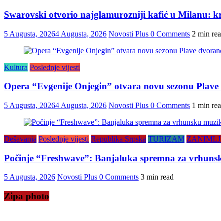
Swarovski otvorio najglamurozniji kafić u Milanu: kris
5 Augusta, 2026
4 Augusta, 2026
Novosti Plus
0 Comments
2 min re
Kultura
Poslednje vijesti
Opera “Evgenije Onjegin” otvara novu sezonu Plave
5 Augusta, 2026
4 Augusta, 2026
Novosti Plus
0 Comments
1 min re
Dešavanja
Poslednje vijesti
Republika Srpska
TURIZAM
ZANIMLJ
Počinje “Freshwave”: Banjaluka spremna za vrhunsku
5 Augusta, 2026
Novosti Plus
0 Comments
3 min read
Zipa photo