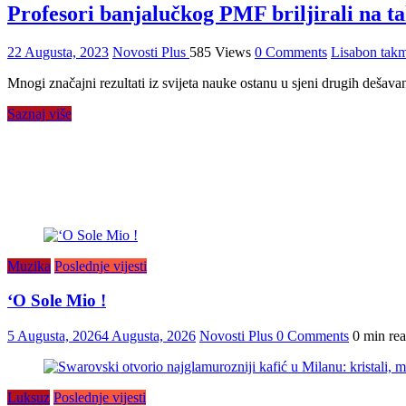
Profesori banjalučkog PMF briljirali na 
22 Augusta, 2023
Novosti Plus
585 Views
0 Comments
Lisabon takm
Mnogi značajni rezultati iz svijeta nauke ostanu u sjeni drugih dešavan
Saznaj više
Muzika
Poslednje vijesti
‘O Sole Mio !
5 Augusta, 2026
4 Augusta, 2026
Novosti Plus
0 Comments
0 min re
Luksuz
Poslednje vijesti