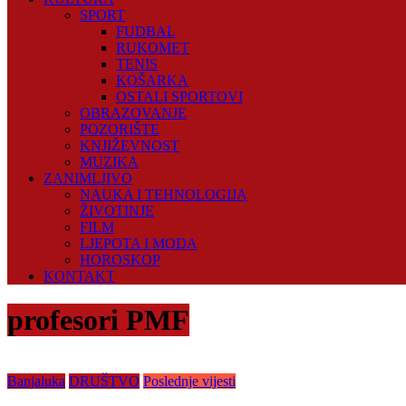
SPORT
FUDBAL
RUKOMET
TENIS
KOŠARKA
OSTALI SPORTOVI
OBRAZOVANJE
POZORIŠTE
KNJIŽEVNOST
MUZIKA
ZANIMLJIVO
NAUKA I TEHNOLOGIJA
ŽIVOTINJE
FILM
LJEPOTA I MODA
HOROSKOP
KONTAKT
profesori PMF
Banjaluka
DRUŠTVO
Poslednje vijesti