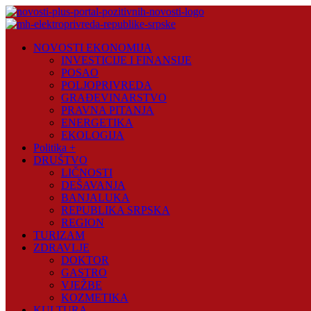
Skip
to
content
Novosti
NOVOSTI EKONOMIJA
Plus
INVESTICIJE I FINANSIJE
POSAO
Portal
POLJOPRIVREDA
pozitivnih
GRAĐEVINARSTVO
vijesti
PRAVNA PITANJA
ENERGETIKA
EKOLOGIJA
Politika +
DRUŠTVO
LIČNOSTI
DEŠAVANJA
BANJALUKA
REPUBLIKA SRPSKA
REGION
TURIZAM
ZDRAVLJE
DOKTOR
GASTRO
VJEŽBE
KOZMETIKA
KULTURA