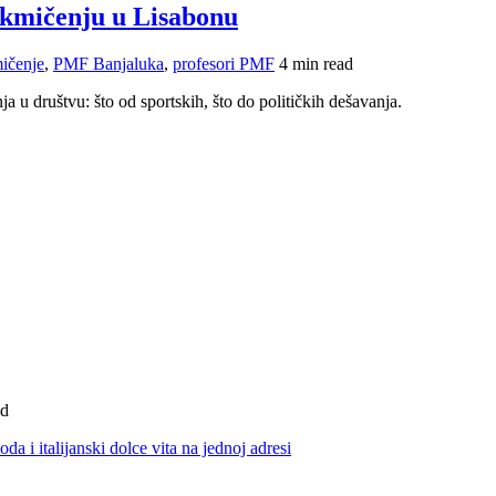
takmičenju u Lisabonu
ičenje
,
PMF Banjaluka
,
profesori PMF
4 min read
ja u društvu: što od sportskih, što do političkih dešavanja.
ad