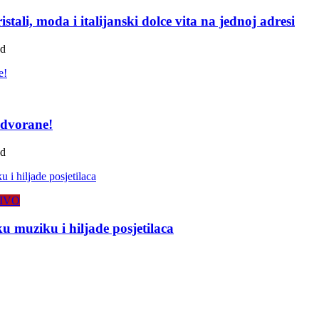
tali, moda i italijanski dolce vita na jednoj adresi
ad
 dvorane!
ad
IVO
 muziku i hiljade posjetilaca