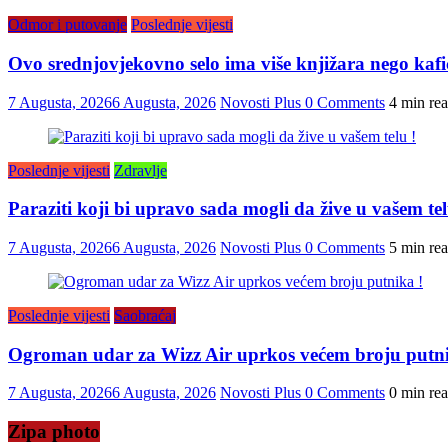
Odmor i putovanje
Poslednje vijesti
Ovo srednjovjekovno selo ima više knjižara nego kafi
7 Augusta, 2026
6 Augusta, 2026
Novosti Plus
0 Comments
4 min re
Poslednje vijesti
Zdravlje
Paraziti koji bi upravo sada mogli da žive u vašem tel
7 Augusta, 2026
6 Augusta, 2026
Novosti Plus
0 Comments
5 min re
Poslednje vijesti
Saobraćaj
Ogroman udar za Wizz Air uprkos većem broju putni
7 Augusta, 2026
6 Augusta, 2026
Novosti Plus
0 Comments
0 min re
Zipa photo