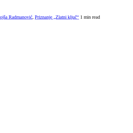
ojša Radmanović
,
Priznanje „Zlatni ključ“
1 min read