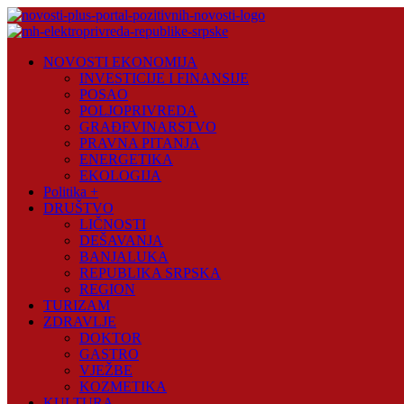
Skip
to
content
Novosti
NOVOSTI EKONOMIJA
Plus
INVESTICIJE I FINANSIJE
POSAO
Portal
POLJOPRIVREDA
pozitivnih
GRAĐEVINARSTVO
vijesti
PRAVNA PITANJA
ENERGETIKA
EKOLOGIJA
Politika +
DRUŠTVO
LIČNOSTI
DEŠAVANJA
BANJALUKA
REPUBLIKA SRPSKA
REGION
TURIZAM
ZDRAVLJE
DOKTOR
GASTRO
VJEŽBE
KOZMETIKA
KULTURA