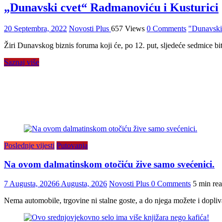
„Dunavski cvet“ Radmanoviću i Kusturici
20 Septembra, 2022
Novosti Plus
657 Views
0 Comments
"Dunavski
Žiri Dunavskog biznis foruma koji će, po 12. put, sljedeće sedmice bi
Saznaj više
Poslednje vijesti
Putovanja
Na ovom dalmatinskom otočiću žive samo svećenici.
7 Augusta, 2026
6 Augusta, 2026
Novosti Plus
0 Comments
5 min re
Nema automobile, trgovine ni stalne goste, a do njega možete i dopliva