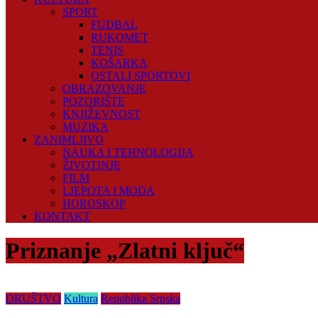
SPORT
FUDBAL
RUKOMET
TENIS
KOŠARKA
OSTALI SPORTOVI
OBRAZOVANJE
POZORIŠTE
KNJIŽEVNOST
MUZIKA
ZANIMLJIVO
NAUKA I TEHNOLOGIJA
ŽIVOTINJE
FILM
LJEPOTA I MODA
HOROSKOP
KONTAKT
Priznanje „Zlatni ključ“
DRUŠTVO
Kultura
Republika Srpska