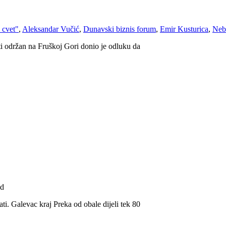
 cvet"
,
Aleksandar Vučić
,
Dunavski biznis forum
,
Emir Kusturica
,
Neb
ti održan na Fruškoj Gori donio je odluku da
ad
ti. Galevac kraj Preka od obale dijeli tek 80