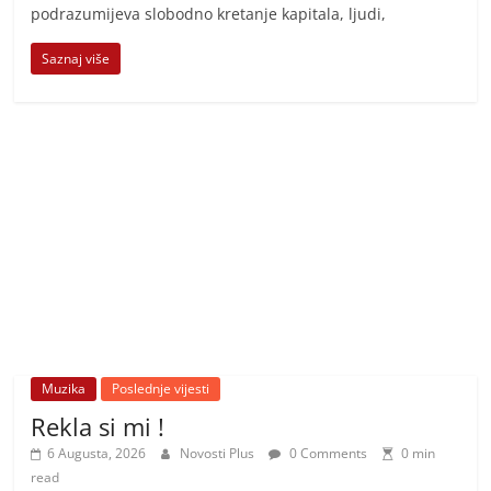
podrazumijeva slobodno kretanje kapitala, ljudi,
Saznaj više
Muzika
Poslednje vijesti
Rekla si mi !
6 Augusta, 2026
Novosti Plus
0 Comments
0 min
read