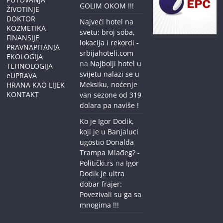
GOLIM OKOM !!!
ŽIVOTINJE
DOKTOR
Najveći hotel na
KOZMETIKA
svetu: broj soba,
FINANSIJE
lokacija i rekordi -
PRAVNAPITANJA
srbijahoteli.com
EKOLOGIJA
na
Najbolji hotel u
TEHNOLOGIJA
svijetu nalazi se u
eUPRAVA
Meksiku, noćenje
HRANA KAO LIJEK
KONTAKT
van sezone od 319
dolara pa naviše !
Ko je Igor Dodik,
koji je u Banjaluci
ugostio Donalda
Trampa Mlađeg? -
Politički.rs
na
Igor
Dodik je ultra
dobar frajer:
Povezivali su ga sa
mnogima !!!