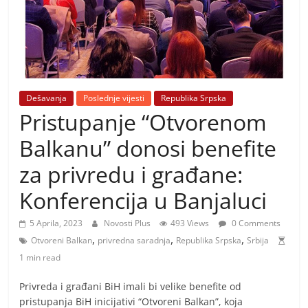
i
t
i
v
n
i
Dešavanja
Poslednje vijesti
Republika Srpska
Pristupanje “Otvorenom
h
v
Balkanu” donosi benefite
i
za privredu i građane:
j
Konferencija u Banjaluci
e
s
5 Aprila, 2023
Novosti Plus
493 Views
0 Comments
t
,
,
,
Otvoreni Balkan
privredna saradnja
Republika Srpska
Srbija
i
1 min read
Privreda i građani BiH imali bi velike benefite od
pristupanja BiH inicijativi “Otvoreni Balkan”, koja