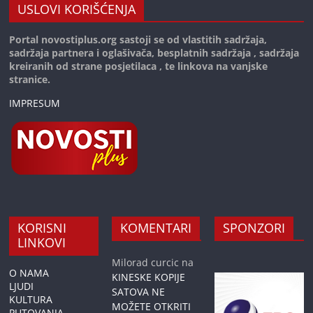
USLOVI KORIŠĆENJA
Portal novostiplus.org sastoji se od vlastitih sadržaja,
sadržaja partnera i oglašivača, besplatnih sadržaja , sadržaja
kreiranih od strane posjetilaca , te linkova na vanjske
stranice.
IMPRESUM
KORISNI
KOMENTARI
SPONZORI
LINKOVI
Milorad curcic
na
O NAMA
KINESKE KOPIJE
LJUDI
SATOVA NE
KULTURA
MOŽETE OTKRITI
PUTOVANJA