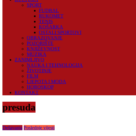
SPORT
FUDBAL
RUKOMET
TENIS
KOŠARKA
OSTALI SPORTOVI
OBRAZOVANJE
POZORIŠTE
KNJIŽEVNOST
MUZIKA
ZANIMLJIVO
NAUKA I TEHNOLOGIJA
ŽIVOTINJE
FILM
LJEPOTA I MODA
HOROSKOP
KONTAKT
presuda
Dešavanja
Poslednje vijesti