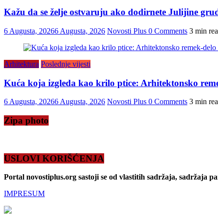
Kažu da se želje ostvaruju ako dodirnete Julijine grud
6 Augusta, 2026
6 Augusta, 2026
Novosti Plus
0 Comments
3 min re
Arhitektura
Poslednje vijesti
Kuća koja izgleda kao krilo ptice: Arhitektonsko reme
6 Augusta, 2026
6 Augusta, 2026
Novosti Plus
0 Comments
3 min re
Zipa photo
USLOVI KORIŠĆENJA
Portal novostiplus.org sastoji se od vlastitih sadržaja, sadržaja p
IMPRESUM