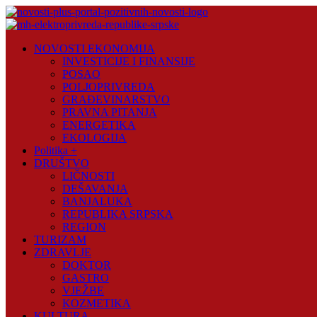
Skip
to
content
Novosti
NOVOSTI EKONOMIJA
Plus
INVESTICIJE I FINANSIJE
POSAO
Portal
POLJOPRIVREDA
pozitivnih
GRAĐEVINARSTVO
vijesti
PRAVNA PITANJA
ENERGETIKA
EKOLOGIJA
Politika +
DRUŠTVO
LIČNOSTI
DEŠAVANJA
BANJALUKA
REPUBLIKA SRPSKA
REGION
TURIZAM
ZDRAVLJE
DOKTOR
GASTRO
VJEŽBE
KOZMETIKA
KULTURA