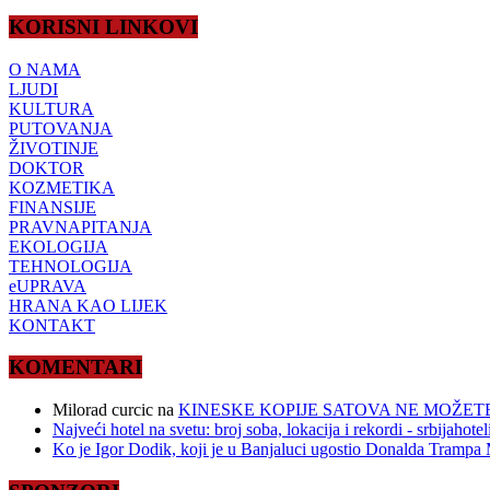
KORISNI LINKOVI
O NAMA
LJUDI
KULTURA
PUTOVANJA
ŽIVOTINJE
DOKTOR
KOZMETIKA
FINANSIJE
PRAVNAPITANJA
EKOLOGIJA
TEHNOLOGIJA
eUPRAVA
HRANA KAO LIJEK
KONTAKT
KOMENTARI
Milorad curcic
na
KINESKE KOPIJE SATOVA NE MOŽETE
Najveći hotel na svetu: broj soba, lokacija i rekordi - srbijahote
Ko je Igor Dodik, koji je u Banjaluci ugostio Donalda Trampa M