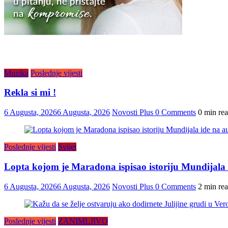
Muzika
Poslednje vijesti
Rekla si mi !
6 Augusta, 2026
6 Augusta, 2026
Novosti Plus
0 Comments
0 min re
Poslednje vijesti
Svijet
Lopta kojom je Maradona ispisao istoriju Mundijala i
6 Augusta, 2026
6 Augusta, 2026
Novosti Plus
0 Comments
2 min re
Poslednje vijesti
ZANIMLJIVO