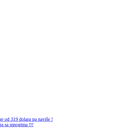
ne od 319 dolara pa naviše !
 ga sa mnogima !!!