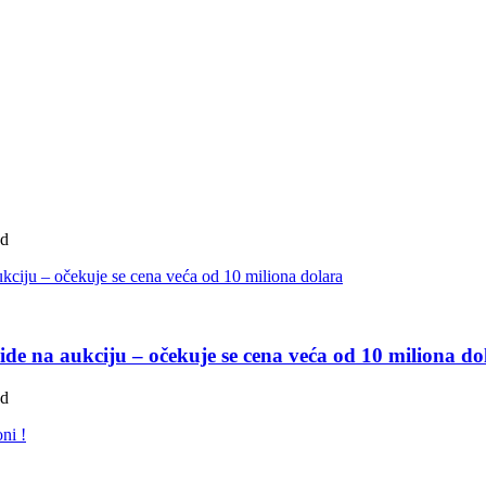
ad
de na aukciju – očekuje se cena veća od 10 miliona do
ad