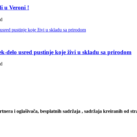
i u Veroni !
ad
k-delo usred pustinje koje živi u skladu sa prirodom
ad
artnera i oglašivača, besplatnih sadržaja , sadržaja kreiranih od stra