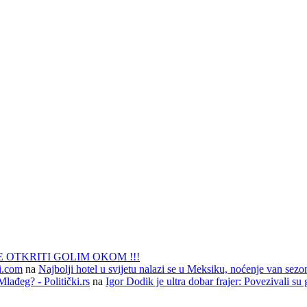
 OTKRITI GOLIM OKOM !!!
li.com
na
Najbolji hotel u svijetu nalazi se u Meksiku, noćenje van sezo
lađeg? - Politički.rs
na
Igor Dodik je ultra dobar frajer: Povezivali su