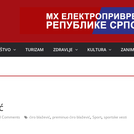
ŠTVO
TURIZAM
ZDRAVLJE
KULTURA
ZANIM
ć
,
,
,
0 Comments
ćiro blažević
preminuo ćiro blažević
Sport
sportske vesti