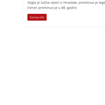
i
Stigla je tužna vijest iz Hrvatske, preminuo je le
trener preminuo je u 88. godini
t
i
Saznaj više
v
n
i
h
v
i
j
e
s
t
i