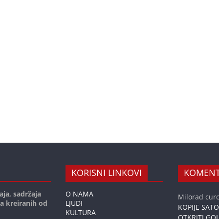
KORISNI LINKOVI
KOMENT
aja, sadržaja
O NAMA
Milorad curc
ja kreiranih od
LJUDI
KOPIJE SAT
KULTURA
OTKRITI GOL