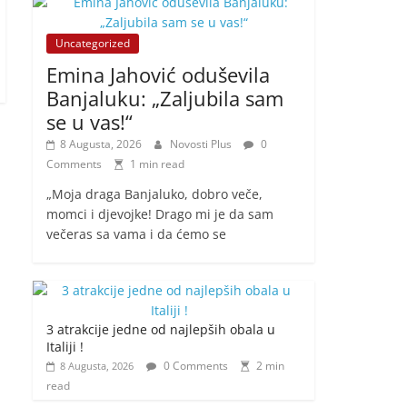
Uncategorized
Emina Jahović oduševila
Banjaluku: „Zaljubila sam
se u vas!“
8 Augusta, 2026
Novosti Plus
0
Comments
1 min read
„Moja draga Banjaluko, dobro veče,
momci i djevojke! Drago mi je da sam
večeras sa vama i da ćemo se
3 atrakcije jedne od najlepših obala u
Italiji !
0 Comments
2 min
8 Augusta, 2026
read