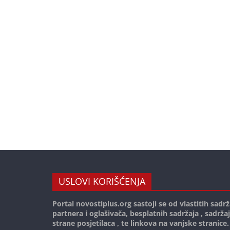
USLOVI KORIŠĆENJA
Portal novostiplus.org sastoji se od vlastitih sadrž
partnera i oglašivača, besplatnih sadržaja , sadrža
strane posjetilaca , te linkova na vanjske stranice.