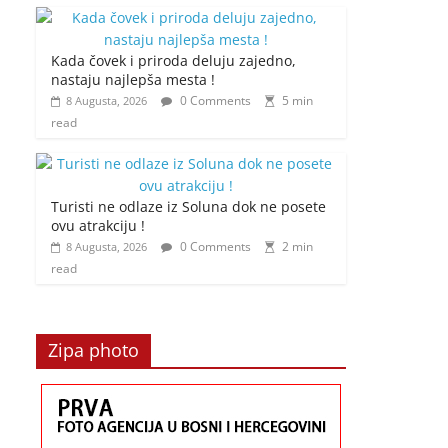
Kada čovek i priroda deluju zajedno,
nastaju najlepša mesta !
0 Comments
5 min
8 Augusta, 2026
read
Turisti ne odlaze iz Soluna dok ne posete
ovu atrakciju !
0 Comments
2 min
8 Augusta, 2026
read
Zipa photo