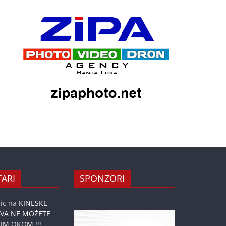
ARI
SPONZORI
ic
na
KINESKE
OVA NE MOŽETE
IM OKOM !!!