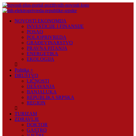
Skip
to
content
Novosti
NOVOSTI EKONOMIJA
Plus
INVESTICIJE I FINANSIJE
POSAO
Portal
POLJOPRIVREDA
pozitivnih
GRAĐEVINARSTVO
vijesti
PRAVNA PITANJA
ENERGETIKA
EKOLOGIJA
Politika +
DRUŠTVO
LIČNOSTI
DEŠAVANJA
BANJALUKA
REPUBLIKA SRPSKA
REGION
TURIZAM
ZDRAVLJE
DOKTOR
GASTRO
VJEŽBE