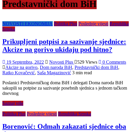
Predstavnički dom BiH
NOVOSTI EKONOMIJA
Politika Plus
Poslednje vijesti
Republika
Srpska
Prikupljeni potpisi za sazivanje sjednice:
Akcize na gorivo ukidaju pod hitno?
19 Septembra, 2022
Novosti Plus
529 Views
0 Comments
Akcize na gorivo
,
Dom naroda BiH
,
Predstavnički dom BiH
,
Ratko Kovačević
,
Saša Magazinović
3 min read
Poslanici Predstavničkog doma BiH i delegati Doma naroda BiH
sakupili su potpise za sazivanje posebnih sjednica s jednom tačkom
dnevnog
Saznaj više
Politika Plus
Poslednje vijesti
Republika Srpska
Borenović: Odmah zakazati sjednice oba