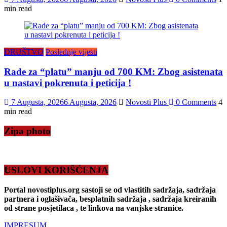
min read
DRUŠTVO
Poslednje vijesti
Rade za “platu” manju od 700 KM: Zbog asistenata
u nastavi pokrenuta i peticija !
7 Augusta, 2026
6 Augusta, 2026
Novosti Plus
0 Comments
4
min read
Zipa photo
USLOVI KORIŠĆENJA
Portal novostiplus.org sastoji se od vlastitih sadržaja, sadržaja
partnera i oglašivača, besplatnih sadržaja , sadržaja kreiranih
od strane posjetilaca , te linkova na vanjske stranice.
IMPRESUM