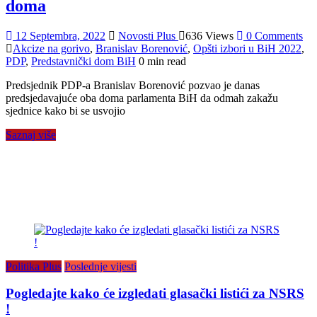
doma
12 Septembra, 2022
Novosti Plus
636 Views
0 Comments
Akcize na gorivo
,
Branislav Borenović
,
Opšti izbori u BiH 2022
,
PDP
,
Predstavnički dom BiH
0 min read
Predsjednik PDP-a Branislav Borenović pozvao je danas
predsjedavajuće oba doma parlamenta BiH da odmah zakažu
sjednice kako bi se usvojio
Saznaj više
Politika Plus
Poslednje vijesti
Pogledajte kako će izgledati glasački listići za NSRS
!