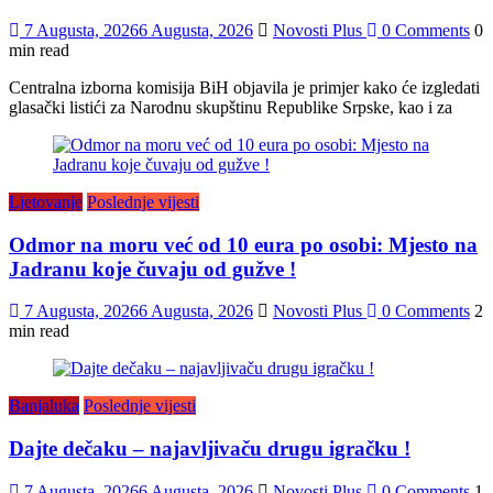
7 Augusta, 2026
6 Augusta, 2026
Novosti Plus
0 Comments
0
min read
Centralna izborna komisija BiH objavila je primjer kako će izgledati
glasački listići za Narodnu skupštinu Republike Srpske, kao i za
Ljetovanje
Poslednje vijesti
Odmor na moru već od 10 eura po osobi: Mjesto na
Jadranu koje čuvaju od gužve !
7 Augusta, 2026
6 Augusta, 2026
Novosti Plus
0 Comments
2
min read
Banjaluka
Poslednje vijesti
Dajte dečaku – najavljivaču drugu igračku !
7 Augusta, 2026
6 Augusta, 2026
Novosti Plus
0 Comments
1