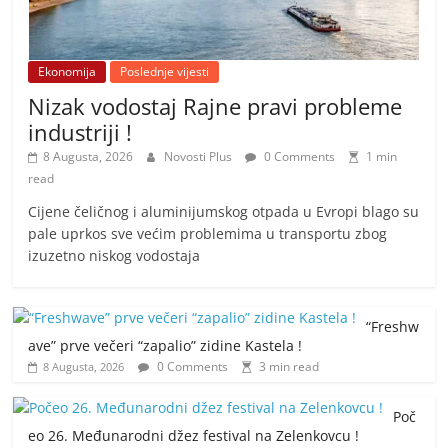
Ekonomija
Poslednje vijesti
Nizak vodostaj Rajne pravi probleme
industriji !
8 Augusta, 2026
Novosti Plus
0 Comments
1 min
read
Cijene čeličnog i aluminijumskog otpada u Evropi blago su
pale uprkos sve većim problemima u transportu zbog
izuzetno niskog vodostaja
“Freshw
ave” prve večeri “zapalio” zidine Kastela !
0 Comments
3 min read
8 Augusta, 2026
Poč
eo 26. Međunarodni džez festival na Zelenkovcu !