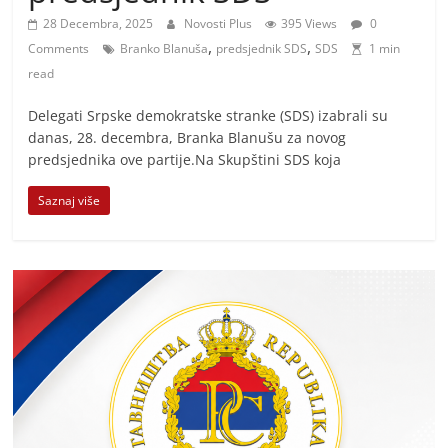
i
28 Decembra, 2025
Novosti Plus
395 Views
0
t
,
,
Comments
Branko Blanuša
predsjednik SDS
SDS
1 min
i
read
v
n
Delegati Srpske demokratske stranke (SDS) izabrali su
danas, 28. decembra, Branka Blanušu za novog
i
predsjednika ove partije.Na Skupštini SDS koja
h
v
Saznaj više
i
j
e
s
t
i