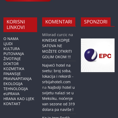
KORISNI
KOMENTARI
SPONZORI
LINKOVI
Milorad curcic
na
O NAMA
KINESKE KOPIJE
LJUDI
SATOVA NE
KULTURA
MOŽETE OTKRITI
PUTOVANJA
GOLIM OKOM !!!
ŽIVOTINJE
DOKTOR
Najveći hotel na
KOZMETIKA
svetu: broj soba,
FINANSIJE
lokacija i rekordi -
PRAVNAPITANJA
srbijahoteli.com
EKOLOGIJA
na
Najbolji hotel u
TEHNOLOGIJA
svijetu nalazi se u
eUPRAVA
Meksiku, noćenje
HRANA KAO LIJEK
KONTAKT
van sezone od 319
dolara pa naviše !
Ko je Igor Dodik,